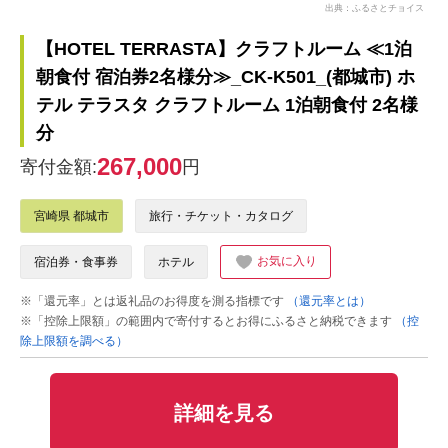
出典：ふるさとチョイス
【HOTEL TERRASTA】クラフトルーム ≪1泊
朝食付 宿泊券2名様分≫_CK-K501_(都城市) ホ
テル テラスタ クラフトルーム 1泊朝食付 2名様
分
267,000
寄付金額:
円
宮崎県 都城市
旅行・チケット・カタログ
お気に入り
宿泊券・食事券
ホテル
※「還元率」とは返礼品のお得度を測る指標です
（還元率とは）
※「控除上限額」の範囲内で寄付するとお得にふるさと納税できます
（控
除上限額を調べる）
詳細を見る