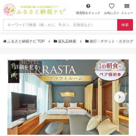
限度額をチェック
お気に入り
メニュー
検索
ふるさと納税ナビ TOP
返礼品検索
旅行・チケット・カタログ
詳細を見る