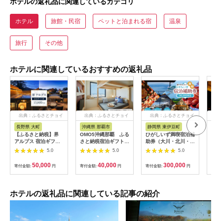
ホテルの返礼品に関連しているカテゴリ
ホテル
旅館・民宿
ペットと泊まれる宿
温泉
旅行
その他
ホテルに関連しているおすすめの返礼品
出典：ふるさとチョイ
出典：ふるさとチョイ
出典：ふるさとチョイ
出
ス
ス
ス
長野県 大町
沖縄県 那覇市
静岡県 東伊豆町
長
【ふるさと納税】界
OMO5沖縄那覇 ふる
ひがしいず満喫宿泊補
山間
アルプス 宿泊ギフト
さと納税宿泊ギフト券
助券（大川・北川・熱
一軒
券（15,000円分）
(12,000円)
川・片瀬・白田・稲取
まる
5.0
5.0
5.0
【星野リゾート】
温泉）
10,
50,000
40,000
300,000
寄付金額:
円
寄付金額:
円
寄付金額:
円
寄付
ホテルの返礼品に関連している記事の紹介