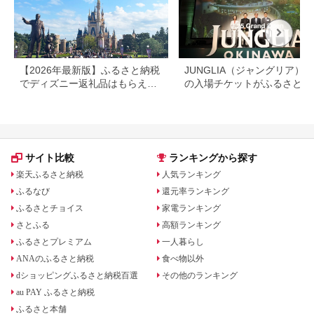
【2026年最新版】ふるさと納税
JUNGLIA（ジャングリア）
でディズニー返礼品はもらえ
の入場チケットがふるさと納
る？ホテル・チケット・公式グ
でもらえる！
ッズを徹底解説
サイト比較
ランキングから探す
楽天ふるさと納税
人気ランキング
ふるなび
還元率ランキング
ふるさとチョイス
家電ランキング
さとふる
高額ランキング
ふるさとプレミアム
一人暮らし
ANAのふるさと納税
食べ物以外
dショッピングふるさと納税百選
その他のランキング
au PAY ふるさと納税
ふるさと本舗