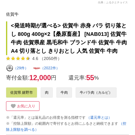
出典：ふるさとチョイス
佐賀牛
<発送時期が選べる> 佐賀牛 赤身 バラ 切り落と
し 800g 400g×2【桑原畜産】 [NAB013] 佐賀牛
牛肉 佐賀県産 黒毛和牛 ブランド牛 佐賀牛 牛肉
A4 切り落とし きりおとし 人気 佐賀牛 牛肉
4.6 （2050件）
（29件）
（2022件）
12,000
55
寄付金額:
円
還元率:
%
佐賀県 嬉野市
肉
牛肉
牛バラ肉（カルビ）
お気に入り
※「還元率」とは返礼品のお得度を測る指標です
（還元率とは）
※「控除上限額」の範囲内で寄付するとお得にふるさと納税できます
（控
除上限額を調べる）