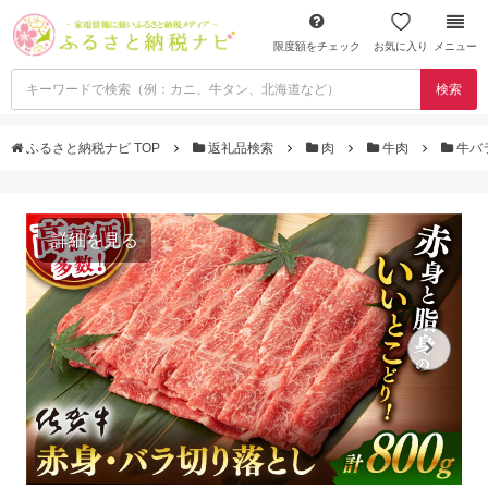
限度額をチェック
お気に入り
メニュー
検索
ふるさと納税ナビ TOP
返礼品検索
肉
牛肉
牛バ
詳細を見る