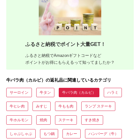
ふるさと納税でポイント大量GET！
ふるさと納税でAmazonギフトコードなど
ポイントがお得にもらえるって知ってましたか？
牛バラ肉（カルビ）の返礼品に関連しているカテゴリ
サーロイン
牛タン
牛バラ肉（カルビ）
ハラミ
牛ヒレ肉
みすじ
牛もも肉
ランプ ステーキ
牛ホルモン
焼肉
ステーキ
すき焼き
しゃぶしゃぶ
もつ鍋
カレー
ハンバーグ（牛）