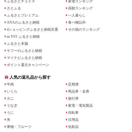
ふるさとチョイス
家電ランキング
さとふる
高額ランキング
ふるさとプレミアム
一人暮らし
ANAのふるさと納税
食べ物以外
dショッピングふるさと納税百選
その他のランキング
au PAY ふるさと納税
ふるさと本舗
ヤフーのふるさと納税
マイナビふるさと納税
ポイント還元キャンペーン
人気の返礼品から探す
牛肉
定期便
いくら
商品券・金券
カニ
旅行券
うなぎ
家電・電化製品
うに
自転車
米
日用品
果物・フルーツ
化粧品