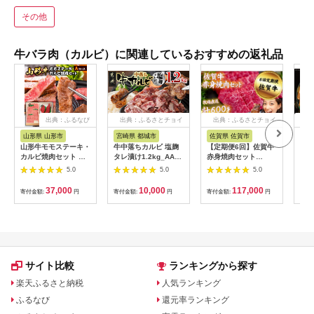
その他
牛バラ肉（カルビ）に関連しているおすすめの返礼品
出典：ふるなび
出典：ふるさとチョイ
出典：ふるさとチョイ
出
ス
ス
山形県 山形市
宮崎県 都城市
佐賀県 佐賀市
茨
山形牛モモステーキ・
牛中落ちカルビ 塩麹
【定期便6回】佐賀牛
DT
カルビ焼肉セット Ａ
タレ漬け1.2kg_AAJ-
赤身焼肉セット
セッ
コース FY18-341
33-020-1200g_(都城
600g：C117-018
【合
5.0
5.0
5.0
市) 味付き牛中落ちカ
ルビ 300g×4パック
37,000
10,000
117,000
寄付金額:
円
寄付金額:
円
寄付金額:
円
寄付
真空 小分け 1200g
サイト比較
ランキングから探す
楽天ふるさと納税
人気ランキング
ふるなび
還元率ランキング