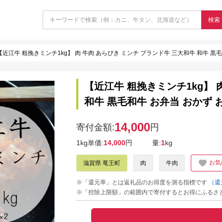
検索
【近江牛 粗挽きミンチ1kg】 肉 牛肉 あらびき ミンチ ブランド牛 三大和牛 和牛 黒毛
【近江牛 粗挽きミンチ1kg】 
和牛 黒毛和牛 お弁当 おかず 
14,000
寄付金額:
円
1kg単価:
14,000
円
量:
1
kg
お気
滋賀県 竜王町
肉
牛肉
※「還元率」とは返礼品のお得度を測る指標です
（還
※「控除上限額」の範囲内で寄付するとお得にふるさ