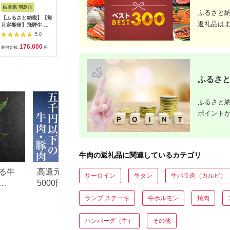
税
さと納税
岐阜県 羽島市
長野県 阿智村
岐阜県 中津川市
福岡県 飯
ふるさと
【ふるさと納税】【毎
幻の美味「村沢牛」焼
【数量限定！チルド
【C2-01
返礼品は
月定期便】飛騨牛 シ
肉用 350g（モモ・
（冷蔵）発送！】「飛
モモ焼肉
ャトーブリアン
バラ・ロース）｜ 牛
騨牛」A5等級サーロ
5.0
5.0
5.0
450g(150g×3枚)【冷
肉 お肉 肉 和牛 焼肉
インステーキ 200g×2
176,000
19,000
24,000
3
蔵便】全3回【配送不
焼き肉 やきにく 京都
枚 鉄板焼き 網焼き 焼
寄付金額:
円
寄付金額:
円
寄付金額:
円
寄付金額:
可地域：離島】
限定 ギフト 送料無料
肉 バーベキュー BBQ
【4053246】
信州 長野県産
F4N-1239
ふるさと
ふるさと納
ポイント
牛肉の返礼品に関連しているカテゴリ
る牛
高還元率！ふるさと納税
【2026年版】楽天
サーロイン
牛タン
牛バラ肉（カルビ）
5000円以下でおすすめ牛肉
納税 還元率ランキ
元率・
＆豚肉ランキング！
還元率返礼品をジ
ランプ ステーキ
牛ホルモン
焼肉
に比較
ハンバーグ（牛）
その他