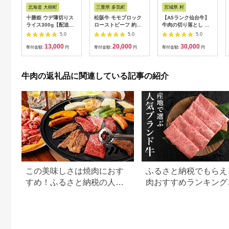
北海道 大樹町
三重県 多気町
宮城県 村
十勝姫 ウデ薄切りス
松阪牛 モモブロック
【A5ランク仙台牛】
ライス300g【配送不
ローストビーフ 約
牛肉の切り落とし 合
可地域：離島】
500g 国産牛 和牛 ブ
計1.8kg(300g×6) 小
5.0
5.0
5.0
【1397674】
ランド牛 JGAP家
分けで使い勝手も◎
13,000
20,000
30,000
畜・畜産物 農場
寄付金額:
円
寄付金額:
円
寄付金額:
円
HACCP認証農場 牛肉
肉 高級 人気 おすすめ
神戸牛 近江牛 に並ぶ
牛肉の返礼品に関連している記事の紹介
日本三大和牛 松阪 松
坂牛 松坂 モモ ビーフ
シチュー カレー 霜降
り 三重県 多気町 SS-
32
この美味しさは焼肉におす
ふるさと納税でもらえ
すめ！ふるさと納税の人気
肉おすすめランキング
牛肉還元率ランキング
【2026年最新版】還
用途別で徹底比較