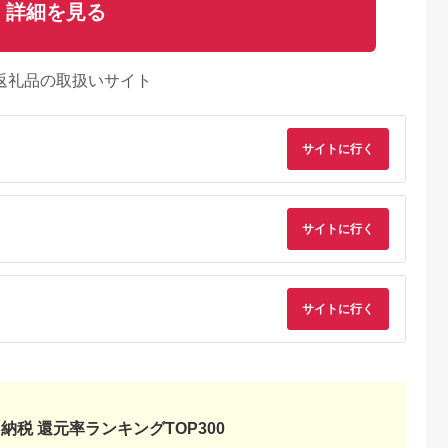
詳細を見る
返礼品の取扱いサイト
サイトに行く
サイトに行く
サイトに行く
納税 還元率ランキングTOP300
るさとプレミ
出典：ふるなび
出典：ふるなび
出典：auPAYふるさと