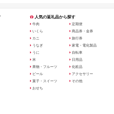
す
人気の返礼品から探す
牛肉
定期便
いくら
商品券・金券
カニ
旅行券
うなぎ
家電・電化製品
うに
自転車
米
日用品
果物・フルーツ
化粧品
ビール
アクセサリー
菓子・スイーツ
その他
おせち