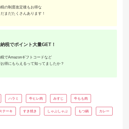
アム
塚市
三重県 明和町
北海道 帯広市
兵庫県 太子町
納税の制度改定後もお得な
9】博多和牛
松阪牛カイノミステー
豊西牛 サイコロステ
＜牧場直営店玉家＞
まだまだたくさんあります！
用・スライス
キ150g×4枚 SS74
ーキ 1.2kg (200g×6
戸牛サーロインステ
パック) トヨぽん付
キ200g×2枚シャトー
5.0
5.0
5.0
5.0
【配送不可地域：離
ブリアン(ヘレ)ステー
2,000
30,000
28,000
40,000
島】【1385039】
キ90g×2枚_ 神戸牛
円
寄付金額:
円
寄付金額:
円
寄付金額:
円
牛肉 肉 牛 にく ステ
ーキ サーロイン シャ
トーブリアン ヘレ 贈
答 ギフト プレゼント
納税でポイント大量GET！
神戸 兵庫県 冷凍 送
無料 【1273661】
税でAmazonギフトコードなど
がお得にもらえるって知ってましたか？
ふるさと
ハラミ
牛ヒレ肉
みすじ
牛もも肉
ング｜高
ャンル別
ステーキ
すき焼き
しゃぶしゃぶ
もつ鍋
カレー