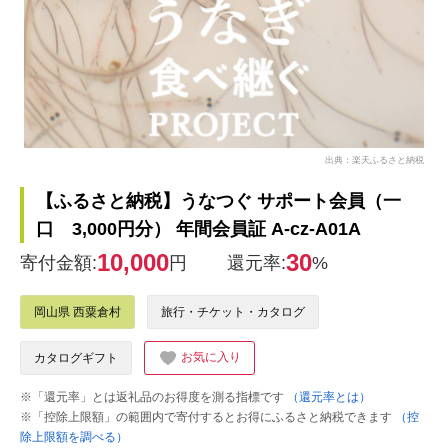
出典：楽天ふるさと納税
【ふるさと納税】うなつぐ サポート会員（一
口 3,000円分） 年間会員証 A-cz-A01A
10,000
30
寄付金額:
円
還元率:
%
岡山県 西粟倉村
旅行・チケット・カタログ
お気に入り
カタログギフト
※「還元率」とは返礼品のお得度を測る指標です
（還元率とは）
※「控除上限額」の範囲内で寄付するとお得にふるさと納税できます
（控
除上限額を調べる）