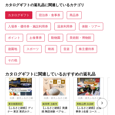
カタログギフトの返礼品に関連しているカテゴリ
カタログギフト
宿泊券・食事券
商品券
入場券・優待券・施設利用券
温泉利用券
体験・ツアー
ポイント
お食事券
動物園
美術館・博物館
遊園地
スポーツ
映画
音楽
株主優待券
その他
カタログギフトに関連しているおすすめの返礼品
出典：楽天ふるさと納
出典：楽天ふるさと納
出典：楽天ふるさと納
出
税
税
税
東京都墨田区
岐阜県 土岐市
和歌山県 白浜町
秋
【ふるさと納税】ディ
【ふるさと納税】美濃
【ふるさと納税】お食
【ふ
ナー 東京 東武ホテル
焼 陶芸体験 ペアセッ
事券 2名様 コース 近
40