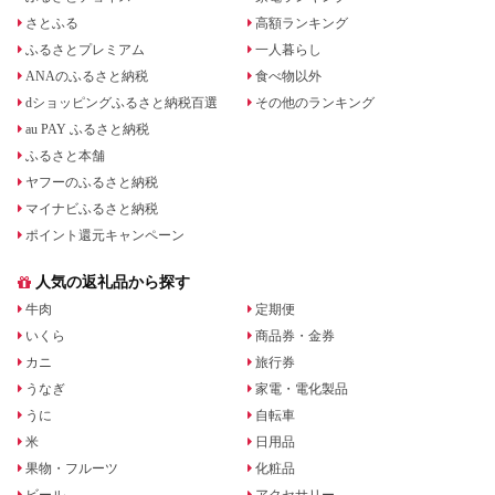
さとふる
高額ランキング
ふるさとプレミアム
一人暮らし
ANAのふるさと納税
食べ物以外
dショッピングふるさと納税百選
その他のランキング
au PAY ふるさと納税
ふるさと本舗
ヤフーのふるさと納税
マイナビふるさと納税
ポイント還元キャンペーン
人気の返礼品から探す
牛肉
定期便
いくら
商品券・金券
カニ
旅行券
うなぎ
家電・電化製品
うに
自転車
米
日用品
果物・フルーツ
化粧品
ビール
アクセサリー