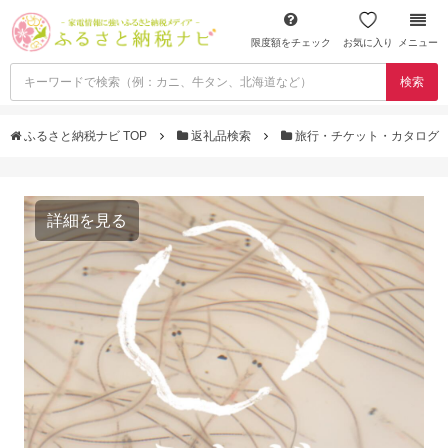
限度額をチェック
お気に入り
メニュー
検索
ふるさと納税ナビ TOP
返礼品検索
旅行・チケット・カタログ
詳細を見る