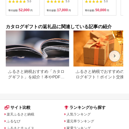
レバント ワンドリン
ト ひとり500gずつ
畿大学水産研究所 近
ルハ
5.0
5.0
5.0
ク付き ペア チケット
【はまぐり窯】
大マグロを食す | 券
レストラン 入場券 優
[MGG006]
金券 人気 おすすめ 送
52,000
17,000
50,000
寄付金額:
円
寄付金額:
円
寄付金額:
円
寄付
待券 お食事券
料無料
SKYTREE 【 墨田
区 】 お食事券・チ
ケット
カタログギフトの返礼品に関連している記事の紹介
ふるさと納税おすすめ「カタロ
ふるさと納税でおすすめのカ
グギフト」を紹介！本やPDFカ
ログギフト！ポイント交換で
タログも
得に。
サイト比較
ランキングから探す
楽天ふるさと納税
人気ランキング
ふるなび
還元率ランキング
ふるさとチョイス
家電ランキング