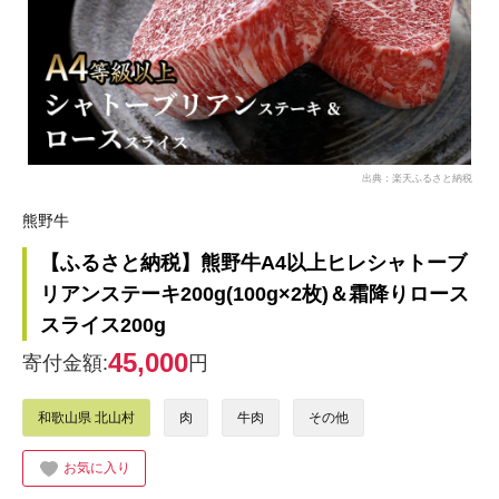
出典：楽天ふるさと納税
熊野牛
【ふるさと納税】熊野牛A4以上ヒレシャトーブ
リアンステーキ200g(100g×2枚)＆霜降りロース
スライス200g
45,000
寄付金額:
円
和歌山県 北山村
肉
牛肉
その他
お気に入り