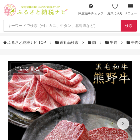
限度額をチェック
お気に入り
メニュー
検索
ふるさと納税ナビ TOP
返礼品検索
肉
牛肉
牛肉
詳細を見る