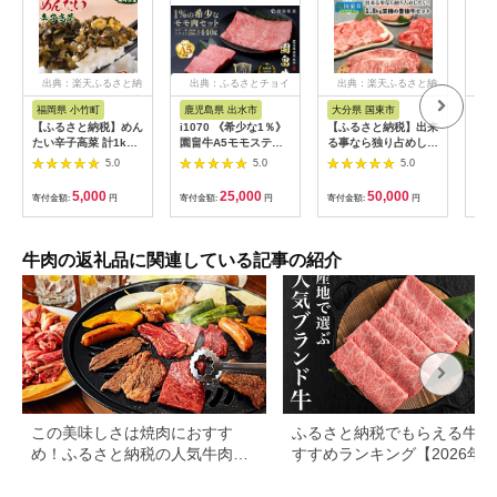
出典：楽天ふるさと納
出典：ふるさとチョイ
出典：楽天ふるさと納
出
税
ス
税
福岡県 小竹町
鹿児島県 出水市
大分県 国東市
岐
【ふるさと納税】めん
i1070 《希少な1％》
【ふるさと納税】出来
[№5
たい辛子高菜 計1kg
園畠牛A5モモステー
る事なら独り占めした
厳選
(200g×5p)《30日以内
キ 3枚・240g＆モモ
い！1.8kg至極の豊後
42
5.0
5.0
5.0
に出荷予定(土日祝除
スライス 200g セット
牛セット
ビ・
く)》 福岡県 小竹町
(計440g) 鹿児島県出
ン・
5,000
25,000
50,000
寄付金額:
円
寄付金額:
円
寄付金額:
円
寄付
送料無料 辛子 明太子
水市 黒毛和牛 牛 牛肉
ンカ
めんたいこ 高菜 おか
ステーキ スライス モ
ず ご飯のお供 大容量
モ セット 鹿児島県産
国産 九州産 A5 A5等
牛肉の返礼品に関連している記事の紹介
級 ブランド牛 冷凍 プ
レゼント ブランド牛
園畠牛 【園畠畜産】
この美味しさは焼肉におすす
ふるさと納税でもらえる牛肉
め！ふるさと納税の人気牛肉還
すすめランキング【2026年
元率ランキング
版】還元率・用途別で徹底比