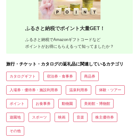
ふるさと納税でポイント大量GET！
ふるさと納税でAmazonギフトコードなど
ポイントがお得にもらえるって知ってましたか？
旅行・チケット・カタログの返礼品に関連しているカテゴリ
カタログギフト
宿泊券・食事券
商品券
入場券・優待券・施設利用券
温泉利用券
体験・ツアー
ポイント
お食事券
動物園
美術館・博物館
遊園地
スポーツ
映画
音楽
株主優待券
その他