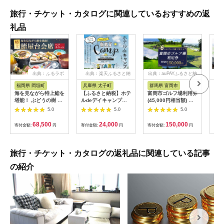
旅行・チケット・カタログに関連しているおすすめの返
礼品
出典：ふるラボ
出典：楽天ふるさと納
出典：auPAYふるさと納
出典
税
税
福岡県 岡垣町
兵庫県 太子町
群馬県 富岡市
長
海を見ながら特上鮨を
【ふるさと納税】ホテ
富岡市ゴルフ場利用券
旅行
堪能！ ぶどうの樹 鮨
ルdeデイキャンプ体
(45,000円相当額) ゴ
運転
屋台ペア お食事券 海
験チケット
ルフ チケット 平日 土
列車
5.0
5.0
5.0
鮮 海 屋台 食事 ペア
【1364991】
日 祝日 プレー券 関東
験 
福岡県 岡垣町
群馬県 首都圏 F20E-
列車
68,500
24,000
150,000
寄付金額:
円
寄付金額:
円
寄付金額:
円
寄付
382
ども
県
旅行・チケット・カタログの返礼品に関連している記事
の紹介