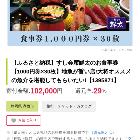
出典：楽天ふるさと納税
【ふるさと納税】すし会席鮮太のお食事券
【1000円券×30枚】地魚が旨い店!大将オススメ
の魚介を堪能してもらいたい!【1395871】
102,000
29
寄付金額:
円
還元率:
%
静岡県 湖西市
旅行・チケット・カタログ
お気に入り
※「還元率」とは返礼品のお得度を測る指標です
（還元率とは）
※「控除上限額」の範囲内で寄付するとお得にふるさと納税できます
（控