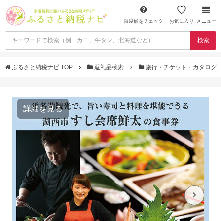
限度額をチェック
お気に入り
メニュー
検索
ふるさと納税ナビ TOP
返礼品検索
旅行・チケット・カタログ
詳細を見る