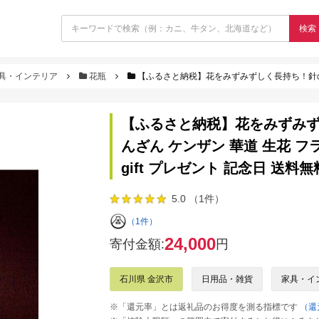
検索
具・インテリア
花瓶
【ふるさと納税】花をみずみずしく長持ち！針のない剣山 / Garden-S | けん
【ふるさと納税】花をみずみずしく長
んざん ケンザン 華道 生花 
gift プレゼント 記念日 送料
5.0 （1件）
（1件）
24,000
寄付金額:
円
石川県 金沢市
日用品・雑貨
家具・イ
※「還元率」とは返礼品のお得度を測る指標です
（還