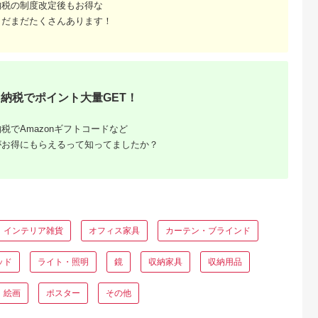
納税の制度改定後もお得な
まだまだたくさんあります！
天ふるさと納
出典：楽天ふるさと納
出典：楽天ふるさと納
出典：楽天ふるさと
税
税
税
浜市
滋賀県 甲賀市
岐阜県 高山市
埼玉県 川越市
と納税】天然
【信楽焼】群青耳付花
TaKuMi Craft 壁掛け
【ふるさと納税】小
use一輪挿
入れ 花入 花器 花
一輪挿し Sサイズ フ
戸川越 吹きガラス
セット）
瓶
ラワーベース フラワ
験チケット ／ 工芸体
5.0
5.0
4.5
2.0
ースタンド 天然木 木
験 グラス 花瓶 埼玉
納税でポイント大量GET！
6,000
10,000
15,000
18,000
製小物 花瓶 壁掛け 木
円
寄付金額:
円
寄付金額:
円
寄付金額:
円
製 小物 シンプル ブラ
ックウォルナット コ
税でAmazonギフトコードなど
ンパクト 木工 人気 お
すすめ 新生活 飛騨高
がお得にもらえるって知ってましたか？
山 匠館
インテリア雑貨
オフィス家具
カーテン・ブラインド
ッド
ライト・照明
鏡
収納家具
収納用品
るさと納
絵画
ポスター
その他