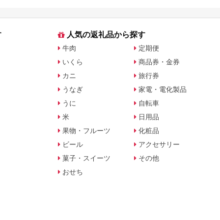
す
人気の返礼品から探す
牛肉
定期便
いくら
商品券・金券
カニ
旅行券
うなぎ
家電・電化製品
うに
自転車
米
日用品
果物・フルーツ
化粧品
ビール
アクセサリー
菓子・スイーツ
その他
おせち