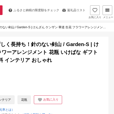
ふるさと納税の
限度額をチェック
返礼品リスト
お気に入り
メニュー
ざん ケンザン 華道 生花 フラワーアレンジメント 花瓶 いけばな ギフト gift プレゼント 記念日 送料無料 インテリア おしゃれ
持ち！針のない剣山 / Garden-S | け
フラワーアレンジメント 花瓶 いけばな ギフト
無料 インテリア おしゃれ
お気に入り
ンテリア
花瓶
元率とは）