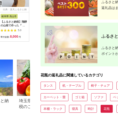
ふるさと
返礼品は
出典：楽天ふるさと納
出典：ふるさとチョイ
出典：楽天ふるさと納
出典：楽
税
ス
税
岐阜県 高山市
長崎県 波佐見町
山口県 山陽小野田市
滋賀県 長
【ふるさと納税】飛騨
【波佐見焼】Lin 青い
【ふるさと納税】＜ガ
【ふるさ
の山桜で作った『 天
鳥 フラワーベース 花
ラス作家 池本美和＞
木材のHo
然木の一輪挿し Luna
瓶 S・L 各1個セット
一輪挿し「Water
し（3個
5.0
5.0
5.0
ルナ 』| 山桜 天然木
食器 皿 【堀江陶器】
Egg」線 吹きガラス
ふるさと
8,000
22,000
50,000
1
木工 木工製品 月 一輪
[JD105]
硝子 ガラス 一輪挿し
寄付金額:
円
寄付金額:
円
寄付金額:
円
寄付金額:
挿し 天然木 シンプル
花瓶 池本美和 贈り物
ハンドメイド 飛騨高
ギフト F6L-476var
ふるさと納
山 ファニチャースタ
ジオnoco JK004
ポイント
花瓶の返礼品に関連しているカテゴリ
タンス
机・テーブル
椅子・チェア
カーペット・畳
ゴミ箱
ソファ
ベ
さと納
埼玉県 八潮市のふるさと納
山口県 美祢市のふ
税のご紹介
税のご紹介
本棚・ラック
寝具
時計
花瓶