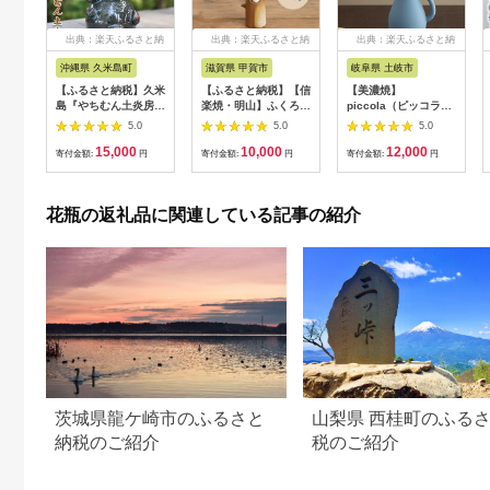
出典：楽天ふるさと納
出典：楽天ふるさと納
出典：楽天ふるさと納
税
税
税
沖縄県 久米島町
滋賀県 甲賀市
岐阜県 土岐市
【ふるさと納税】久米
【ふるさと納税】【信
【美濃焼】
島『やちむん土炎房』
楽焼・明山】ふくろう
piccola（ピッコラ）
シーサー一輪挿し
付ミニ花入 hc-19
一輪挿し pitcher（ピ
5.0
5.0
5.0
ッチャー） ブルー
15,000
10,000
12,000
【金新製陶所】インテ
寄付金額:
円
寄付金額:
円
寄付金額:
円
リア 雑貨 花瓶
花瓶の返礼品に関連している記事の紹介
茨城県龍ケ崎市のふるさと
山梨県 西桂町のふる
納税のご紹介
税のご紹介