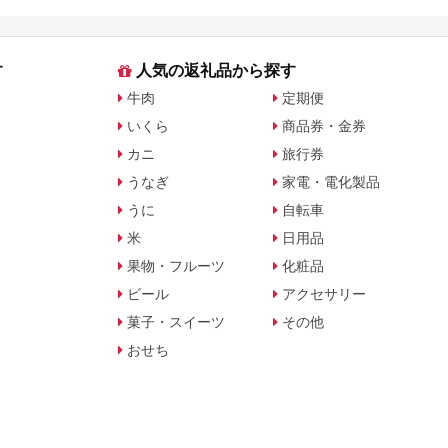
ト・公式グッズを徹底解説
す
人気の返礼品から探す
牛肉
定期便
いくら
商品券・金券
カニ
旅行券
うなぎ
家電・電化製品
うに
自転車
米
日用品
果物・フルーツ
化粧品
ビール
アクセサリー
菓子・スイーツ
その他
おせち