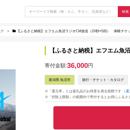
検索
ログ
【ふるさと納税】エフエム魚沼ラジオCM放送（20秒×5回） 体験チケ
【ふるさと納税】エフエム魚沼
36,000
寄付金額:
円
新潟県 魚沼市
旅行・チケット・カタログ
※「還元率」とは返礼品のお得度を測る指標です
（還
※「控除上限額」の範囲内で寄付するとお得にふるさ