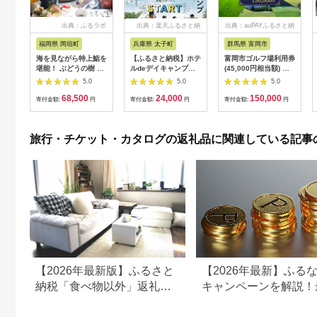
出典：ふるラボ
出典：楽天ふるさと納
出典：auPAYふるさと納
税
税
福岡県 岡垣町
兵庫県 太子町
群馬県 富岡市
海を見ながら特上鮨を
【ふるさと納税】ホテ
富岡市ゴルフ場利用券
堪能！ ぶどうの樹 鮨
ルdeデイキャンプ体
(45,000円相当額) ゴ
屋台ペア お食事券 海
験チケット
ルフ チケット 平日 土
5.0
5.0
5.0
鮮 海 屋台 食事 ペア
【1364991】
日 祝日 プレー券 関東
68,500
24,000
150,000
福岡県 岡垣町
群馬県 首都圏 F20E-
寄付金額:
円
寄付金額:
円
寄付金額:
円
382
旅行・チケット・カタログの返礼品に関連している記事
【2026年最新版】ふるさと
【2026年最新】ふる
納税「食べ物以外」返礼品
キャンペーンを解説！
の還元率ランキング！
50%還元も