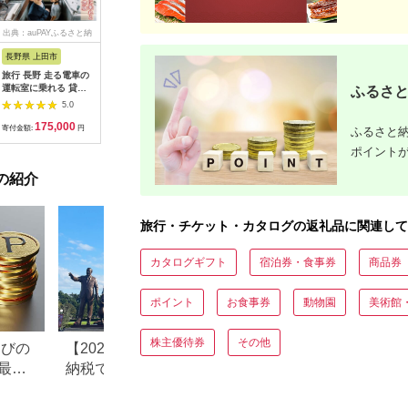
出典：auPAYふるさと納
出典：dショッピングふ
出典：auPAYふるさと納
出典：ふ
税
るさと納税
税
長野県 上田市
岐阜県 可児市
静岡県 伊東市
神奈川県 
旅行 長野 走る電車の
富士カントリー可児ク
伊東園ホテル・伊東園
159-200
運転室に乗れる 貸切
ラブ利用券（150,000
ホテル別館・伊東園ホ
賓舘 お
ふるさと
列車でお仕事体験 体
円分）【0018-007】
テル松川館 ご宿泊券
F（50,0
5.0
5.0
5.0
験 チケット 電車 鉄道
1泊2日2食付き(1名様
神奈川県 
175,000
500,000
30,000
1
列車 サービス 子供 子
分:GAタイプ)
菜 手作り
寄付金額:
円
寄付金額:
円
寄付金額:
円
寄付金額:
ふるさと納
ども こども 家族 長野
【1044937】
和風おかず
ポイント
県
お土産 父
揚げ物 母
の紹介
お歳暮 食
おかず 有
だわり 大
旅行・チケット・カタログの返礼品に関連して
カタログギフト
宿泊券・食事券
商品券
ポイント
お食事券
動物園
美術館
株主優待券
その他
なびの
【2026年最新版】ふるさと
ふるさと納税、年
最大
納税でディズニー返礼品は
で30万円寄付でき
もらえる？ホテル・チケッ
すめ返礼品も紹介