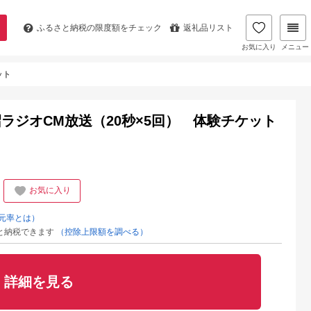
ふるさと納税の
限度額をチェック
返礼品リスト
お気に入り
メニュー
ット
ラジオCM放送（20秒×5回） 体験チケット
お気に入り
元率とは）
と納税できます
（控除上限額を調べる）
詳細を見る