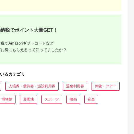
るさとプレミ
出典：JALふるさと納税
出典：ふるラボ
出典：auPAYふるさと
アム
大磯町
沖縄県 石垣市
北海道 富良野市
長野県 塩尻市
9-06 大磯迎
石垣島の自然を満喫！
北海道富良野市 日本
信州健康ランド ギフ
食事券
石垣島1日アクティビ
旅行 地域限定旅行ク
ト券（1000円券×9
納税でポイント大量GET！
00円分）【
ティ (利用券 1名様分)
ーポン90,000円分
枚） | 信州健康ラン
5.0
5.0
5.0
5.0
大磯町 お惣
NS-2
サウナ 大浴場 ボディ
69,000
50,000
300,000
34,000
 大磯名産品
ケア リラクゼーショ
円
寄付金額:
円
寄付金額:
円
寄付金額:
円
税でAmazonギフトコードなど
 おつまみ
ン 施設 宿泊 家族連
がお得にもらえるって知ってましたか？
の日 贈答品
長野県 塩尻市
の日 ギフト
品 敬老の日
名地元店 こ
磯グルメ 】
いるカテゴリ
入場券・優待券・施設利用券
温泉利用券
体験・ツアー
・博物館
遊園地
スポーツ
映画
音楽
収いくら
る？おす