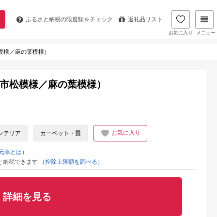
ふるさと納税の
限度額をチェック
返礼品リスト
お気に入り
メニュー
模様／麻の葉模様）
（市松模様／麻の葉模様）
お気に入り
ンテリア
カーペット・畳
元率とは）
と納税できます
（控除上限額を調べる）
詳細を見る