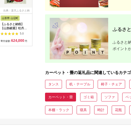
出典：楽天ふるさと納
出典：楽天ふるさと納
出典：楽天ふるさと納
出典：楽
税
税
税
山形県 山辺町
大阪府 和泉市
京都 府京丹後市
佐賀県 佐
【ふるさと納税】
【ふるさと納税】最大
【ふるさと納税】洗え
【ふるさ
【山形緞通】牡丹
82%の音をカットす
るマット ネコカオマ
緞通[手織
ふるさと
(XS) [oc-jtbte]
る防音タイルカーペッ
ット まっと 座椅子
縁まんじ文
5.0
5.0
5.0
ト「防音専科」16枚
マット 動物 アニマル
D253-003
624,000
110,000
16,000
2
セット ホワイト【複
ペット 生活用品 日用
寄付金額:
円
寄付金額:
円
寄付金額:
円
寄付金額:
ふるさと納
数個口で配送】
品 生活雑貨 インテリ
ポイント
【4064373】
ア 国産 日本製 住江織
物 スミノエ 高品質 京
都 丹後 織物 手織り
贈り物 プレゼント ギ
フト neko 猫 猫の日
新生活 送料無料
カーペット・畳の返礼品に関連しているカテゴ
タンス
机・テーブル
椅子・チェア
カーペット・畳
ゴミ箱
ソファ
ベ
本棚・ラック
寝具
時計
花瓶