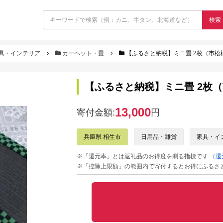
検索
具・インテリア
カーペット・畳
【ふるさと納税】ミニ畳 2枚（市松
【ふるさと納税】ミニ畳 2枚
13,000
寄付金額:
円
兵庫県 相生市
日用品・雑貨
家具・イ
※「還元率」とは返礼品のお得度を測る指標です
（還
※「控除上限額」の範囲内で寄付するとお得にふるさ