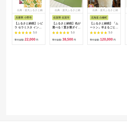
出典：楽天ふるさと納
出典：楽天ふるさと納
出典：楽天ふるさと納
税
税
税
兵庫県 小野市
佐賀県 佐賀市
北海道 白糠町
【ふるさと納税】シビ
【ふるさと納税】色が
【ふるさと納税】「ム
ラ セラミスタ インテ
選べる！置き畳ダイケ
ートン」羊まるごと研
リアマット （約
ン和紙：B385-007
究所・酒井さん製★数
5.0
5.0
5.0
50×80cm）【選べる
量限定
22,000
38,500
120,000
カラー3色】 スペイン
寄付金額:
円
寄付金額:
円
寄付金額:
円
発 ブランド 水彩タッ
チ 洗える ボリューム
軽量 ふんわり 手触り
洗濯可能