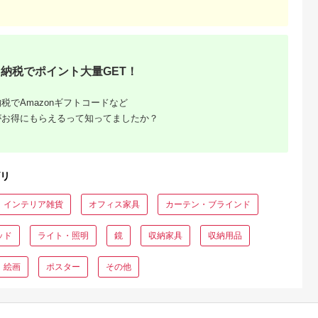
天ふるさと納
出典：楽天ふるさと納
出典：楽天ふるさと納
出典：楽天ふるさと
税
税
税
賀市
和歌山県 橋本市
大阪府 和泉市
佐賀県 佐賀市
と納税】鍋島
【ふるさと納税】玄関
【ふるさと納税】【江
【ふるさと納税】佐
] 花菱龍唐草
マット 50×80 洗える
戸間4.5畳】やわらか
県産い草置き畳 82c
納税でポイント大量GET！
 玉子地：
マット 高級 金華山織
な肌ざわりのオールシ
角4枚セット：C104-
5.0
5.0
5.0
5.0
フラワーアレンジ ピ
ーズン防炎カーペット
005
,530,000
7,000
66,000
104,000
ンク【1125214】
ブラウン(グロッソ4.5
円
寄付金額:
円
寄付金額:
円
寄付金額:
円
税でAmazonギフトコードなど
畳BR)【1493040】
がお得にもらえるって知ってましたか？
リ
インテリア雑貨
オフィス家具
カーテン・ブラインド
ッド
ライト・照明
鏡
収納家具
収納用品
絵画
ポスター
その他