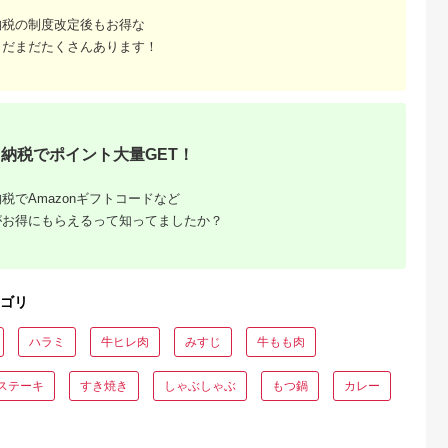
納税の制度改定後もお得な
まだまだたくさんあります！
納税でポイント大量GET！
税でAmazonギフトコードなど
がお得にもらえるって知ってましたか？
ゴリ
ハラミ
牛ヒレ肉
みすじ
牛もも肉
ステーキ
すき焼き
しゃぶしゃぶ
もつ鍋
カレー