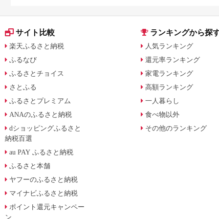
サイト比較
ランキングから探
楽天ふるさと納税
人気ランキング
ふるなび
還元率ランキング
ふるさとチョイス
家電ランキング
さとふる
高額ランキング
ふるさとプレミアム
一人暮らし
ANAのふるさと納税
食べ物以外
dショッピングふるさと
その他のランキング
納税百選
au PAY ふるさと納税
ふるさと本舗
ヤフーのふるさと納税
マイナビふるさと納税
ポイント還元キャンペー
ン