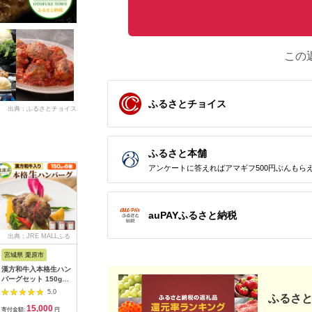
この
ふるさとチョイス
出典：ふるさとチョイス
ふるさと本舗
アンケートに答えればアマギフ500円ぶんもら
auPAYふるさと納税
出典：JRE MALLふる
出典：ふるさとチョイ
出典：ふるさとチョイ
出典：楽
さと納税
ス
ス
宮城県 栗原市
岩手県 奥州市
群馬県 千代田町
青森県 東
漢方和牛入本格生ハン
前沢牛入り ハンバー
牛肉 ハンバーグ
【ふるさ
バーグセット 150g×6
グ シュウマイ セット
（180g×10個）手こ
牛牛丼・
個
冷凍 合挽きハンバー
ね 上州牛100％！群
込みハン
5.0
5.0
5.0
ふるさと
グ 焼売 前沢牛 ブラン
馬県 千代田町 肉 惣菜
15,000
20,000
18,000
2
ド牛 国産牛 牛肉 豚肉
手作り 和風 デミグラ
寄付金額:
円
寄付金額:
円
寄付金額:
円
寄付金額: