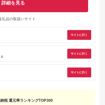
詳細を見る
返礼品の取扱いサイト
サイトに行く
サイトに行く
える
サイトに行く
天ふるさと納
出典：ふるさとチョイ
出典：ふるさとチョイ
出典：ふるな
税
ス
ス
通村
北海道 白老町
北海道 紋別市
佐賀県 佐賀市
と納税】東通
和牛 粗びき 生 ハンバ
13-84 【リクエスト
最高級佐賀牛合挽【
東通牛入り煮
ーグ 4個セット デミ
品】紋別産 山と海の
翔ぶハンバーグ】10
バーグセット
グラスソース付き
WステーキセットＢ
個（ソース付）：
5.0
5.0
5.0
5.0
納税 還元率ランキングTOP300
160ｇ×4袋
B335-007
0,000
16,500
13,000
33,500
円
寄付金額:
円
寄付金額:
円
寄付金額:
円