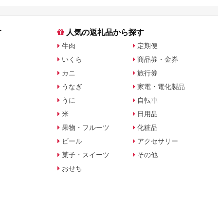
す
人気の返礼品から探す
牛肉
定期便
いくら
商品券・金券
カニ
旅行券
うなぎ
家電・電化製品
うに
自転車
米
日用品
果物・フルーツ
化粧品
ビール
アクセサリー
菓子・スイーツ
その他
おせち