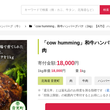
検索
ハンバーグ（牛）
「cow humming」和牛ハンバーグパテ（1kg）【A75】
「cow humming」和牛ハン
肉
18,000
寄付金額:
円
1kg単価:
18,000
円
量:
1
kg
北海道 音更町
肉
牛肉
ハンバー
※「還元率」とは返礼品のお得度を測る指標です
（還
※「控除上限額」の範囲内で寄付するとお得にふるさ