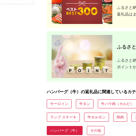
ビーフ ポーク 肉 個包
ス ハンバーガー ロコ
装 おかず グルメ 一人
モコ ランチ ディナー
ふるさと
暮らし ギフト 贈答
キャンプ ソロキャン
返礼品は
[ME004]
バーベキュー グルメ
ご馳走
ふるさと
ふるさと納
ポイント
ハンバーグ（牛）の返礼品に関連しているカテ
サーロイン
牛タン
牛バラ肉（カルビ）
ランプ ステーキ
牛ホルモン
焼肉
ハンバーグ（牛）
その他