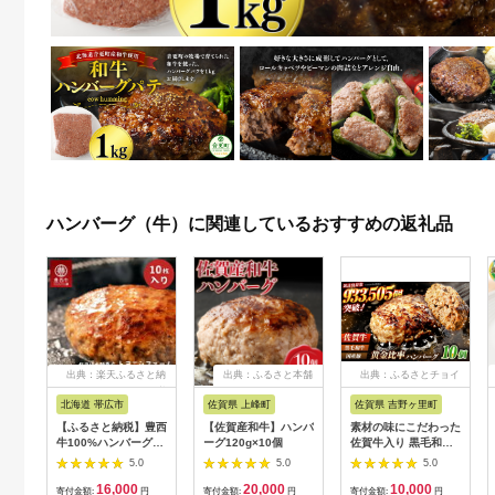
ハンバーグ（牛）に関連しているおすすめの返礼品
出典：楽天ふるさと納
出典：ふるさと本舗
出典：ふるさとチョイ
税
ス
北海道 帯広市
佐賀県 上峰町
佐賀県 吉野ヶ里町
【ふるさと納税】豊西
【佐賀産和牛】ハンバ
素材の味にこだわった
牛100%ハンバーグ
ーグ120g×10個
佐賀牛入り 黒毛和牛
10枚セット【配送不
ハンバーグ 1.4kg
5.0
5.0
5.0
可地域：離島】
(140g×10個) がばい
16,000
20,000
10,000
【1483593】
ばーぐ 吉野ヶ里町/石
寄付金額:
円
寄付金額:
円
寄付金額:
円