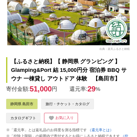
出典：楽天ふるさと納税
【ふるさと納税】【 静岡県 グランピング 】
Glamping&Port 結 15,000円分 宿泊券 BBQ サ
ウナ 一棟貸し アウトドア 体験 【島田市】
51,000
29
寄付金額:
円
還元率:
%
静岡県 島田市
旅行・チケット・カタログ
お気に入り
カタログギフト
※「還元率」とは返礼品のお得度を測る指標です
（還元率とは）
※「控除上限額」の範囲内で寄付するとお得にふるさと納税できます
（控