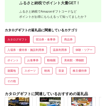
ふるさと納税でポイント大量GET！
ふるさと納税でAmazonギフトコードなど
ポイントがお得にもらえるって知ってましたか？
カタログギフトの返礼品に関連しているカテゴリ
カタログギフト
宿泊券・食事券
商品券
入場券・優待券・施設利用券
温泉利用券
体験・ツアー
ポイント
お食事券
動物園
美術館・博物館
遊園地
スポーツ
映画
音楽
株主優待券
その他
カタログギフトに関連しているおすすめの返礼品