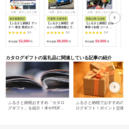
出典：楽天ふるさと納
出典：楽天ふるさと納
出典：楽天ふるさと納
出
税
税
税
東京都墨田区
千葉県 木更津市
和歌山県 白浜町
秋
【ふるさと納税】ディ
【ふるさと納税】 ポ
【ふるさと納税】お食
【ふ
ナー 東京 東武ホテル
ルシェ同乗体験とラン
事券 2名様 コース 近
40
レバント ワンドリン
チ ペアチケット
畿大学水産研究所 近
ルハ
5.0
5.0
5.0
ク付き ペア チケット
（911カレラ）KE008
大マグロを食す | 券
レストラン 入場券 優
金券 人気 おすすめ 送
52,000
80,000
50,000
寄付金額:
円
寄付金額:
円
寄付金額:
円
寄付
待券 お食事券
料無料
SKYTREE 【 墨田
区 】 お食事券・チ
ケット
カタログギフトの返礼品に関連している記事の紹介
ふるさと納税おすすめ「カタロ
ふるさと納税でおすすめのカ
グギフト」を紹介！本やPDFカ
ログギフト！ポイント交換で
タログも
得に。