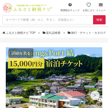
限度額をチェック
お気に入り
メニュー
検索
ふるさと納税ナビ TOP
返礼品検索
旅行・チケット・カタログ
詳細を見る