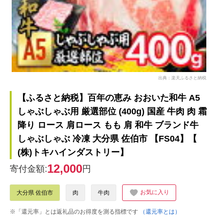
出典：楽天ふるさと納税
【ふるさと納税】百年の恵み おおいた和牛 A5
しゃぶしゃぶ用 厳選部位 (400g) 国産 牛肉 肉 霜
降り ロース 肩ロース もも 肩 和牛 ブランド牛
しゃぶしゃぶ 冷凍 大分県 佐伯市 【FS04】【
(株)トキハインダストリー】
12,000
寄付金額:
円
お気に入り
大分県 佐伯市
肉
牛肉
※「還元率」とは返礼品のお得度を測る指標です
（還元率とは）