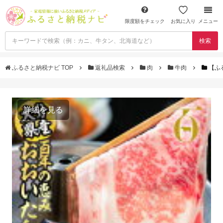
限度額をチェック
お気に入り
メニュー
検索
ふるさと納税ナビ TOP
返礼品検索
肉
牛肉
【ふ
詳細を見る