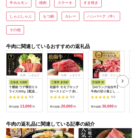
牛ホルモン
焼肉
ステーキ
すき焼き
しゃぶしゃぶ
もつ鍋
カレー
ハンバーグ（牛）
その他
牛肉に関連しているおすすめの返礼品
出典：ふるなび
出典：ふるラボ
出典：さとふる
出
北海道 大樹町
三重県 多気町
宮城県 村
岐
十勝姫 ウデ薄切りス
松阪牛 モモブロック
【A5ランク仙台牛】
【ふ
ライス300g【配送不
ローストビーフ 約
牛肉の切り落とし 合
月定
可地域：離島】
500g 国産牛 和牛 ブ
計1.8kg(300g×6) 小
ャト
5.0
5.0
5.0
【1397674】
ランド牛 JGAP家
分けで使い勝手も◎
450
畜・畜産物 農場
蔵便
13,000
20,000
30,000
寄付金額:
円
寄付金額:
円
寄付金額:
円
寄付
HACCP認証農場 牛肉
可地
肉 高級 人気 おすすめ
【4
神戸牛 近江牛 に並ぶ
日本三大和牛 松阪 松
牛肉の返礼品に関連している記事の紹介
坂牛 松坂 モモ ビーフ
シチュー カレー 霜降
り 三重県 多気町 SS-