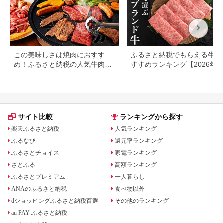
32
この美味しさは焼肉におすす
ふるさと納税でもらえる牛肉
め！ふるさと納税の人気牛肉還
すすめランキング【2026年
元率ランキング
版】還元率・用途別で徹底比
サイト比較
ランキングから探す
楽天ふるさと納税
人気ランキング
ふるなび
還元率ランキング
ふるさとチョイス
家電ランキング
さとふる
高額ランキング
ふるさとプレミアム
一人暮らし
ANAのふるさと納税
食べ物以外
dショッピングふるさと納税百選
その他のランキング
au PAY ふるさと納税