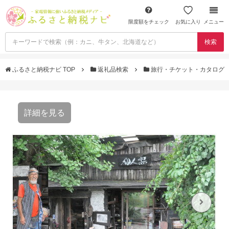
限度額をチェック
お気に入り
メニュー
検索
ふるさと納税ナビ TOP
返礼品検索
旅行・チケット・カタログ
詳細を見る