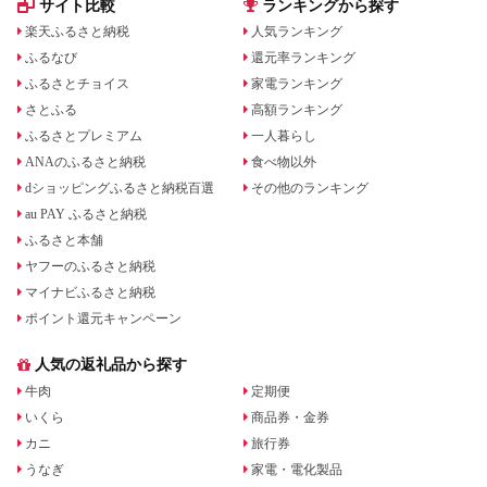
サイト比較
ランキングから探す
楽天ふるさと納税
人気ランキング
ふるなび
還元率ランキング
ふるさとチョイス
家電ランキング
さとふる
高額ランキング
ふるさとプレミアム
一人暮らし
ANAのふるさと納税
食べ物以外
dショッピングふるさと納税百選
その他のランキング
au PAY ふるさと納税
ふるさと本舗
ヤフーのふるさと納税
マイナビふるさと納税
ポイント還元キャンペーン
人気の返礼品から探す
牛肉
定期便
いくら
商品券・金券
カニ
旅行券
うなぎ
家電・電化製品