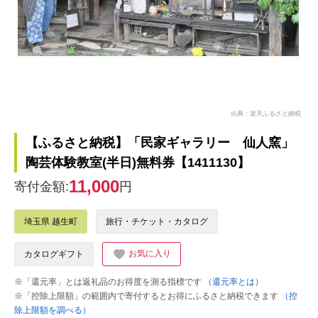
出典：楽天ふるさと納税
【ふるさと納税】「民家ギャラリー 仙人窯」
陶芸体験教室(半日)無料券【1411130】
11,000
寄付金額:
円
埼玉県 越生町
旅行・チケット・カタログ
お気に入り
カタログギフト
※「還元率」とは返礼品のお得度を測る指標です
（還元率とは）
※「控除上限額」の範囲内で寄付するとお得にふるさと納税できます
（控
除上限額を調べる）