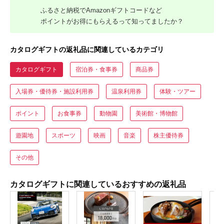
ふるさと納税でAmazonギフトコードなど
ポイントがお得にもらえるって知ってましたか？
カタログギフトの返礼品に関連しているカテゴリ
カタログギフト
宿泊券・食事券
商品券
入場券・優待券・施設利用券
温泉利用券
体験・ツアー
ポイント
お食事券
動物園
美術館・博物館
遊園地
スポーツ
映画
音楽
株主優待券
その他
カタログギフトに関連しているおすすめの返礼品