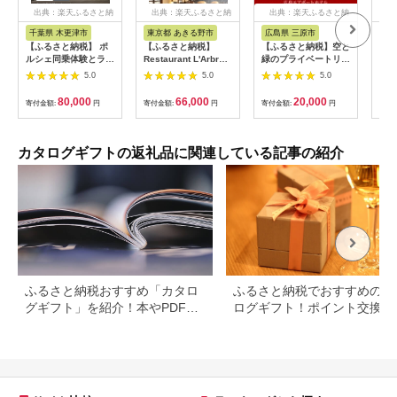
出典：楽天ふるさと納
出典：楽天ふるさと納
出典：楽天ふるさと納
出
税
税
税
千葉県 木更津市
東京都 あきる野市
広島県 三原市
和
【ふるさと納税】 ポ
【ふるさと納税】
【ふるさと納税】空と
【ふ
ルシェ同乗体験とラン
Restaurant L'Arbre
緑のプライベートリゾ
事券
チ ペアチケット
でお使いいただけるお
ートレストラン券5，
畿大
5.0
5.0
5.0
（911カレラ）KE008
食事券 18,000円分
000点分 008005
大マ
【ラルブル】
金券
80,000
66,000
20,000
寄付金額:
円
寄付金額:
円
寄付金額:
円
寄付
【1505144】
料無
カタログギフトの返礼品に関連している記事の紹介
ふるさと納税おすすめ「カタロ
ふるさと納税でおすすめのカ
グギフト」を紹介！本やPDFカ
ログギフト！ポイント交換で
タログも
得に。