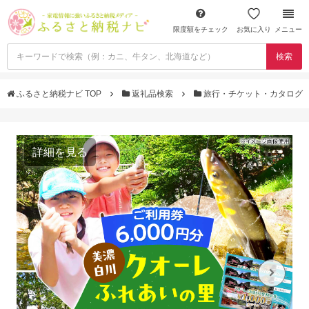
限度額をチェック
お気に入り
メニュー
検索
ふるさと納税ナビ TOP
返礼品検索
旅行・チケット・カタログ
詳細を見る