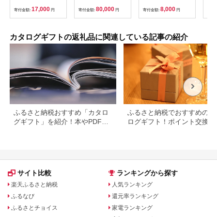
[MGG006]
産品
17,000
80,000
8,000
寄付金額:
円
寄付金額:
円
寄付金額:
円
寄付
FAD
カタログギフトの返礼品に関連している記事の紹介
ふるさと納税おすすめ「カタロ
ふるさと納税でおすすめのカ
グギフト」を紹介！本やPDFカ
ログギフト！ポイント交換で
タログも
得に。
サイト比較
ランキングから探す
楽天ふるさと納税
人気ランキング
ふるなび
還元率ランキング
ふるさとチョイス
家電ランキング