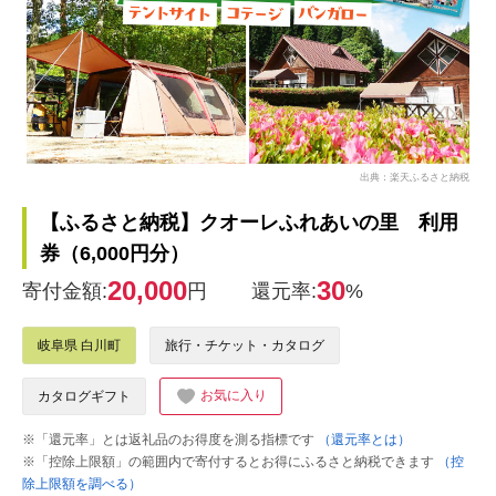
出典：楽天ふるさと納税
【ふるさと納税】クオーレふれあいの里 利用
券（6,000円分）
20,000
30
寄付金額:
円
還元率:
%
岐阜県 白川町
旅行・チケット・カタログ
お気に入り
カタログギフト
※「還元率」とは返礼品のお得度を測る指標です
（還元率とは）
※「控除上限額」の範囲内で寄付するとお得にふるさと納税できます
（控
除上限額を調べる）