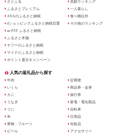
さとふる
高額ランキング
ふるさとプレミアム
一人暮らし
ANAのふるさと納税
食べ物以外
dショッピングふるさと納税百選
その他のランキング
au PAY ふるさと納税
ふるさと本舗
ヤフーのふるさと納税
マイナビふるさと納税
ポイント還元キャンペーン
人気の返礼品から探す
牛肉
定期便
いくら
商品券・金券
カニ
旅行券
うなぎ
家電・電化製品
うに
自転車
米
日用品
果物・フルーツ
化粧品
ビール
アクセサリー