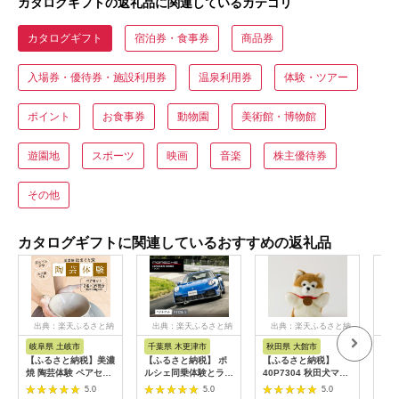
カタログギフトの返礼品に関連しているカテゴリ
カタログギフト
宿泊券・食事券
商品券
入場券・優待券・施設利用券
温泉利用券
体験・ツアー
ポイント
お食事券
動物園
美術館・博物館
遊園地
スポーツ
映画
音楽
株主優待券
その他
カタログギフトに関連しているおすすめの返礼品
出典：楽天ふるさと納
出典：楽天ふるさと納
出典：楽天ふるさと納
出
税
税
税
岐阜県 土岐市
千葉県 木更津市
秋田県 大館市
富
【ふるさと納税】美濃
【ふるさと納税】 ポ
【ふるさと納税】
【ふ
焼 陶芸体験 ペアセッ
ルシェ同乗体験とラン
40P7304 秋田犬マサ
トガ
ト ひとり500gずつ
チ ペアチケット
ルハンドパペット
カタ
5.0
5.0
5.0
【はまぐり窯】
（911カレラ）KE008
物 