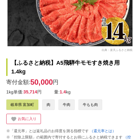
出典：楽天ふるさと納税
【ふるさと納税】A5飛騨牛モモすき焼き用
1.4kg
50,000
寄付金額:
円
1kg単価:
35,714
円
量:
1.4
kg
岐阜県 富加町
肉
牛肉
牛もも肉
お気に入り
※「還元率」とは返礼品のお得度を測る指標です
（還元率とは）
※「控除上限額」の範囲内で寄付するとお得にふるさと納税できます
（控