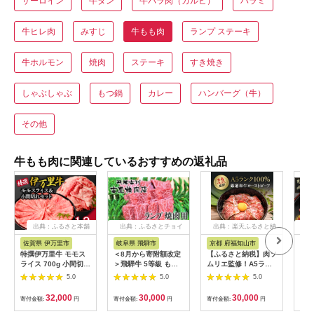
サーロイン
牛タン
牛バラ肉（カルビ）
ハラミ
牛ヒレ肉
みすじ
牛もも肉
ランプ ステーキ
牛ホルモン
焼肉
ステーキ
すき焼き
しゃぶしゃぶ
もつ鍋
カレー
ハンバーグ（牛）
その他
牛もも肉に関連しているおすすめの返礼品
出典：ふるさと本舗
出典：ふるさとチョイ
出典：楽天ふるさと納
出
ス
税
佐賀県 伊万里市
岐阜県 飛騨市
京都 府福知山市
宮
特撰伊万里牛 モモス
＜8月から寄附額改定
【ふるさと納税】肉ソ
宮崎
ライス 700g 小間切れ
＞飛騨牛 5等級 もも
ムリエ監修！A5ラン
テー
500g セット 044-
肉レア部位 ランプ 焼
ク厳選和牛ローストビ
枚)_
5.0
5.0
5.0
J1104
肉用300ｇ 飛騨市推
ーフ(300g×2本・計
市)
奨特産品 古里精肉店
600g) ローストビーフ
キ 
32,000
30,000
30,000
寄付金額:
円
寄付金額:
円
寄付金額:
円
寄付
牛肉 和牛 肉 焼肉 熨
A5ランク 和牛 レシピ
空
斗掛け 熨斗掛け
ギフト 贈答 贈答品 お