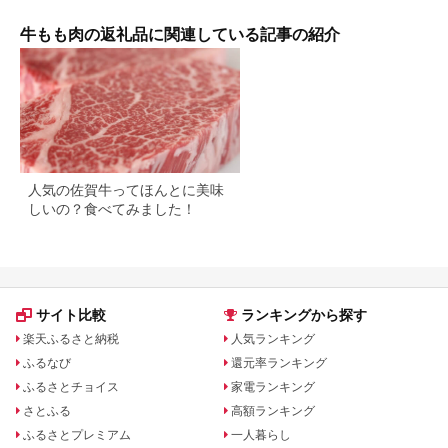
30000円 3万円
中元 お歳暮 詰め合わ
[C0043ch]
せ市 【fc-AX001】
牛もも肉の返礼品に関連している記事の紹介
【肉のABCフーズ福
知山店】
人気の佐賀牛ってほんとに美味
しいの？食べてみました！
サイト比較
ランキングから探す
楽天ふるさと納税
人気ランキング
ふるなび
還元率ランキング
ふるさとチョイス
家電ランキング
さとふる
高額ランキング
ふるさとプレミアム
一人暮らし