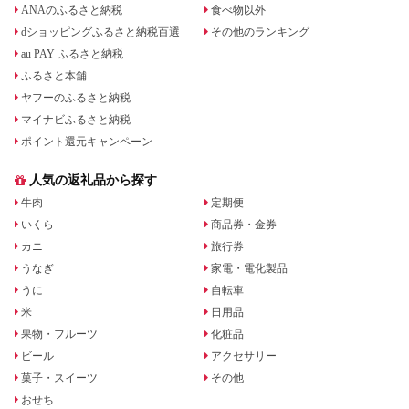
ANAのふるさと納税
食べ物以外
dショッピングふるさと納税百選
その他のランキング
au PAY ふるさと納税
ふるさと本舗
ヤフーのふるさと納税
マイナビふるさと納税
ポイント還元キャンペーン
人気の返礼品から探す
牛肉
定期便
いくら
商品券・金券
カニ
旅行券
うなぎ
家電・電化製品
うに
自転車
米
日用品
果物・フルーツ
化粧品
ビール
アクセサリー
菓子・スイーツ
その他
おせち