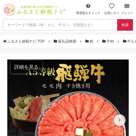
限度額をチェック
お気に入り
メニュー
検索
ふるさと納税ナビ TOP
返礼品検索
肉
牛肉
牛も
詳細を見る