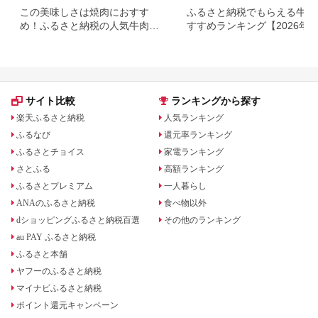
この美味しさは焼肉におすす
ふるさと納税でもらえる牛肉
め！ふるさと納税の人気牛肉還
すすめランキング【2026年
元率ランキング
版】還元率・用途別で徹底比
サイト比較
ランキングから探す
楽天ふるさと納税
人気ランキング
ふるなび
還元率ランキング
ふるさとチョイス
家電ランキング
さとふる
高額ランキング
ふるさとプレミアム
一人暮らし
ANAのふるさと納税
食べ物以外
dショッピングふるさと納税百選
その他のランキング
au PAY ふるさと納税
ふるさと本舗
ヤフーのふるさと納税
マイナビふるさと納税
ポイント還元キャンペーン