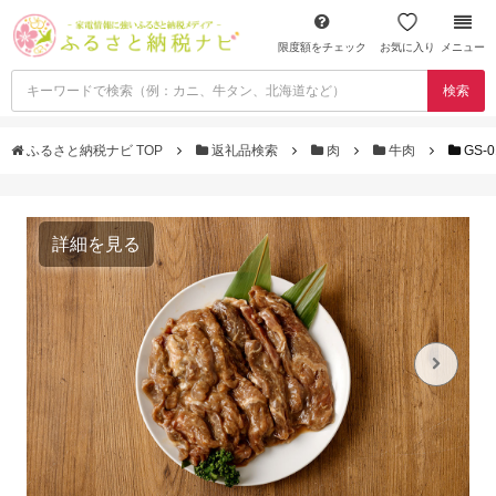
限度額をチェック
お気に入り
メニュー
検索
ふるさと納税ナビ TOP
返礼品検索
肉
牛肉
GS-
詳細を見る