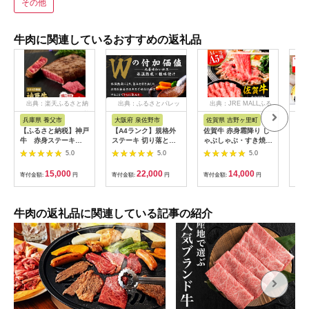
その他
牛肉に関連しているおすすめの返礼品
出典：楽天ふるさと納
出典：ふるさとパレッ
出典：JRE MALLふる
税
ト
さと納税
兵庫県 養父市
大阪府 泉佐野市
佐賀県 吉野ヶ里町
兵
【ふるさと納税】神戸
【A4ランク】規格外
佐賀牛 赤身霜降り し
【神
牛 赤身ステーキ
ステーキ 切り落とし
ゃぶしゃぶ・すき焼き
ーロ
(200g/300g/400g/55
800g【スピード発送
用 600g 吉野ヶ里町
営業
5.0
5.0
5.0
0g/1200g)_ 神戸牛 神
黒毛和牛 リブロース
[FDB064]
(ka
戸ビーフ 黒毛和牛 ス
サーロイン 訳あり サ
15,000
22,000
14,000
寄付金額:
円
寄付金額:
円
寄付金額:
円
寄付
テーキ 赤身肉 牛肉 和
イズ不揃い すてーき
牛 ブランド牛 高級肉
氷温熟成×極味付け】
国産牛 ギフト 贈答用
mrz0460
プレゼント 焼肉 グル
牛肉の返礼品に関連している記事の紹介
メ 送料無料 【配送不
可地域：離島】
【G1440980】