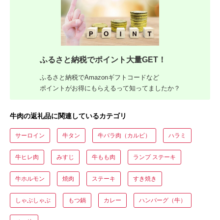
ふるさと納税でポイント大量GET！
ふるさと納税でAmazonギフトコードなど
ポイントがお得にもらえるって知ってましたか？
牛肉の返礼品に関連しているカテゴリ
サーロイン
牛タン
牛バラ肉（カルビ）
ハラミ
牛ヒレ肉
みすじ
牛もも肉
ランプ ステーキ
牛ホルモン
焼肉
ステーキ
すき焼き
しゃぶしゃぶ
もつ鍋
カレー
ハンバーグ（牛）