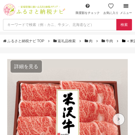
限度額をチェック
お気に入り
メニュー
検索
ふるさと納税ナビ TOP
返礼品検索
肉
牛肉
＜米
詳細を見る