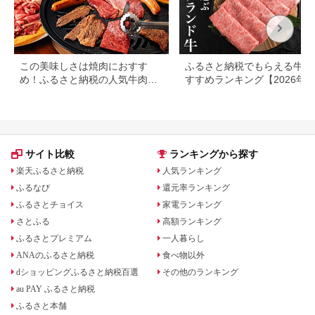
この美味しさは焼肉におすす
ふるさと納税でもらえる牛肉
め！ふるさと納税の人気牛肉還
すすめランキング【2026年
元率ランキング
版】還元率・用途別で徹底比
サイト比較
ランキングから探す
楽天ふるさと納税
人気ランキング
ふるなび
還元率ランキング
ふるさとチョイス
家電ランキング
さとふる
高額ランキング
ふるさとプレミアム
一人暮らし
ANAのふるさと納税
食べ物以外
dショッピングふるさと納税百選
その他のランキング
au PAY ふるさと納税
ふるさと本舗