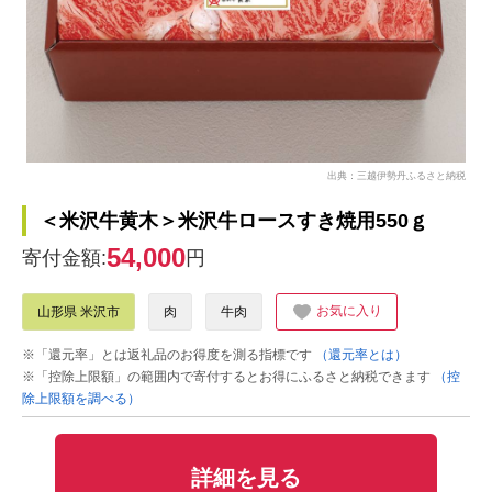
出典：三越伊勢丹ふるさと納税
＜米沢牛黄木＞米沢牛ロースすき焼用550ｇ
54,000
寄付金額:
円
お気に入り
山形県 米沢市
肉
牛肉
※「還元率」とは返礼品のお得度を測る指標です
（還元率とは）
※「控除上限額」の範囲内で寄付するとお得にふるさと納税できます
（控
除上限額を調べる）
詳細を見る