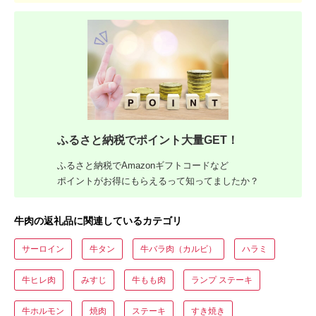
ふるさと納税でポイント大量GET！
ふるさと納税でAmazonギフトコードなど
ポイントがお得にもらえるって知ってましたか？
牛肉の返礼品に関連しているカテゴリ
サーロイン
牛タン
牛バラ肉（カルビ）
ハラミ
牛ヒレ肉
みすじ
牛もも肉
ランプ ステーキ
牛ホルモン
焼肉
ステーキ
すき焼き