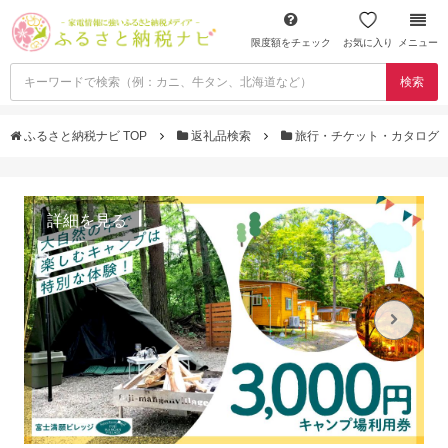
限度額をチェック
お気に入り
メニュー
検索
ふるさと納税ナビ TOP
返礼品検索
旅行・チケット・カタログ
詳細を見る