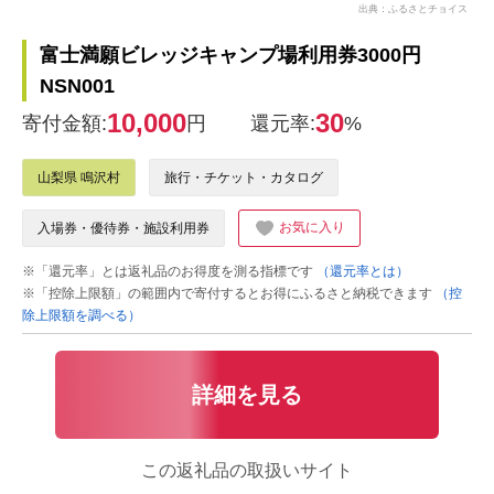
出典：ふるさとチョイス
富士満願ビレッジキャンプ場利用券3000円
NSN001
10,000
30
寄付金額:
円
還元率:
%
山梨県 鳴沢村
旅行・チケット・カタログ
お気に入り
入場券・優待券・施設利用券
※「還元率」とは返礼品のお得度を測る指標です
（還元率とは）
※「控除上限額」の範囲内で寄付するとお得にふるさと納税できます
（控
除上限額を調べる）
詳細を見る
この返礼品の取扱いサイト