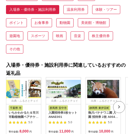
入場券・優待券・施設利用券
温泉利用券
体験・ツアー
ポイント
お食事券
動物園
美術館・博物館
遊園地
スポーツ
映画
音楽
株主優待券
その他
入場券・優待券・施設利用券に関連しているおすすめの
返礼品
出典：ふるさとチョイ
出典：ふるさとチョイ
出典：ふるさとチョイ
ス
ス
ス
千葉県 市
群馬県 安中市
静岡県 東伊豆町
沖
いちかわかるた＆市川
入園招待券3枚セット
熱川バナナワニ園 入
アー
市動植物園ペアチケッ
ANAE001
園 招待券 2枚 A004
施設
ト 【12203-0196】
／ 熱帯 動植物園 チケ
5.0
5.0
5.0
ット 静岡県 東伊豆町
8,000
11,000
10,000
寄付金額:
円
寄付金額:
円
寄付金額:
円
寄付