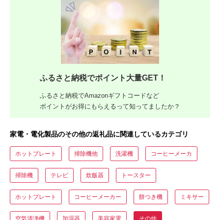
ふるさと納税でポイント大量GET！
ふるさと納税でAmazonギフトコードなど
ポイントがお得にもらえるって知ってましたか？
家電・電化製品のその他の返礼品に関連しているカテゴリ
ホットプレート
掃除機他
洗濯機
コーヒーメーカ
掃除機
テレビ
炊飯器
トースター
ホットプレート
コーヒーメーカー
餅つき機
ミキサー
空気清浄機
加湿器
美容家電
その他