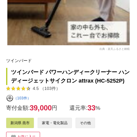
出典：楽天ふるさと納税
ツインバード
ツインバード パワーハンディークリーナー ハン
ディージェットサイクロン attrax (HC-5252P)
4.5 （103件）
（103件）
39,000
33
寄付金額:
円
還元率:
%
新潟県 燕市
家電・電化製品
その他
お気に入り