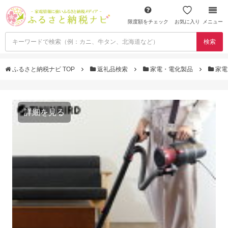
限度額をチェック
お気に入り
メニュー
検索
ふるさと納税ナビ TOP
返礼品検索
家電・電化製品
家電
詳細を見る