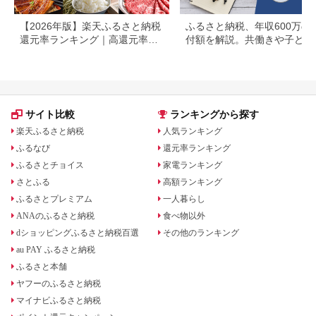
【2026年版】楽天ふるさと納税
ふるさと納税、年収600万の
還元率ランキング｜高還元率返
付額を解説。共働きや子ども
礼品をジャンル別に比較
いる場合も
サイト比較
ランキングから探す
楽天ふるさと納税
人気ランキング
ふるなび
還元率ランキング
ふるさとチョイス
家電ランキング
さとふる
高額ランキング
ふるさとプレミアム
一人暮らし
ANAのふるさと納税
食べ物以外
dショッピングふるさと納税百選
その他のランキング
au PAY ふるさと納税
ふるさと本舗
ヤフーのふるさと納税
マイナビふるさと納税