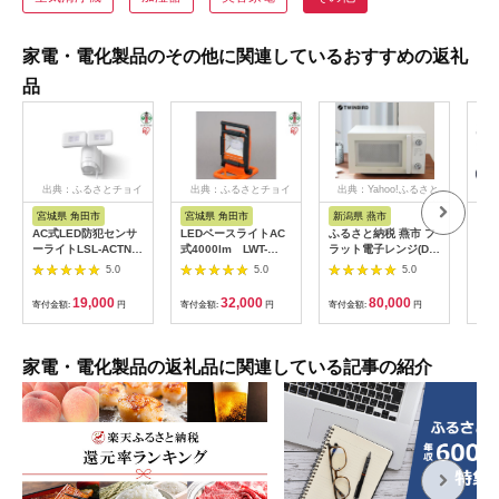
家電・電化製品のその他に関連しているおすすめの返礼
品
出典：ふるさとチョイ
出典：ふるさとチョイ
出典：Yahoo!ふるさと
出典
ス
ス
納税
宮城県 角田市
宮城県 角田市
新潟県 燕市
福
AC式LED防犯センサ
LEDベースライトAC
ふるさと納税 燕市 フ
【八
ーライトLSL-ACTN-
式4000lm LWT-
ラット電子レンジ(DR-
気球
1200
4000BA
LD20W)
たイ
5.0
5.0
5.0
co
統工
19,000
32,000
80,000
寄付金額:
円
寄付金額:
円
寄付金額:
円
寄付
もり
ひら
季 
暮ら
家電・電化製品の返礼品に関連している記事の紹介
接照