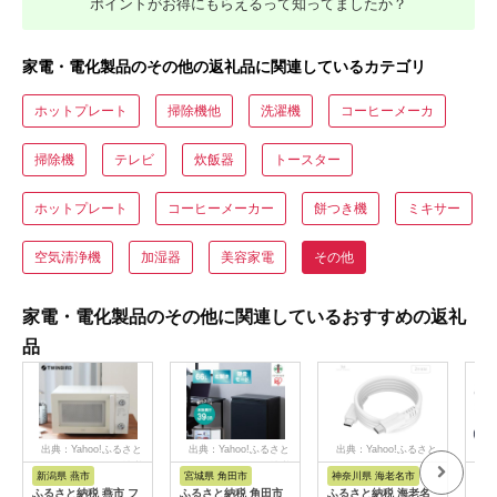
ポイントがお得にもらえるって知ってましたか？
家電・電化製品のその他の返礼品に関連しているカテゴリ
ホットプレート
掃除機他
洗濯機
コーヒーメーカ
掃除機
テレビ
炊飯器
トースター
ホットプレート
コーヒーメーカー
餅つき機
ミキサー
空気清浄機
加湿器
美容家電
その他
家電・電化製品のその他に関連しているおすすめの返礼
品
出典：Yahoo!ふるさと
出典：Yahoo!ふるさと
出典：Yahoo!ふるさと
出典
納税
納税
納税
新潟県 燕市
宮城県 角田市
神奈川県 海老名市
福
ふるさと納税 燕市 フ
ふるさと納税 角田市
ふるさと納税 海老名
【八