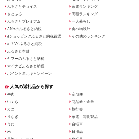
ふるさとチョイス
家電ランキング
さとふる
高額ランキング
ふるさとプレミアム
一人暮らし
ANAのふるさと納税
食べ物以外
dショッピングふるさと納税百選
その他のランキング
au PAY ふるさと納税
ふるさと本舗
ヤフーのふるさと納税
マイナビふるさと納税
ポイント還元キャンペーン
人気の返礼品から探す
牛肉
定期便
いくら
商品券・金券
カニ
旅行券
うなぎ
家電・電化製品
うに
自転車
米
日用品
果物・フルーツ
化粧品