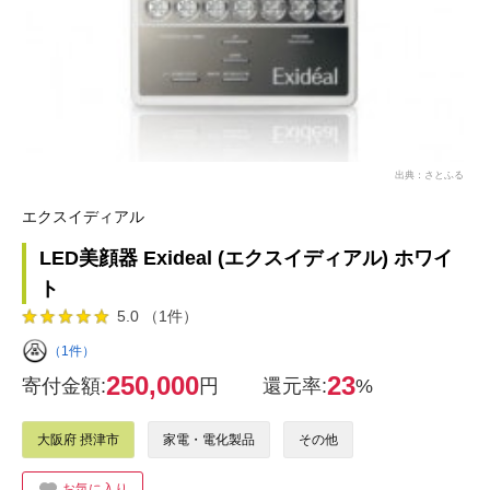
出典：さとふる
エクスイディアル
LED美顔器 Exideal (エクスイディアル) ホワイ
ト
5.0 （1件）
（1件）
250,000
23
寄付金額:
円
還元率:
%
大阪府 摂津市
家電・電化製品
その他
お気に入り