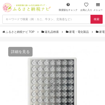
限度額をチェック
お気に入り
メニュー
検索
ふるさと納税ナビ TOP
返礼品検索
家電・電化製品
家電
詳細を見る