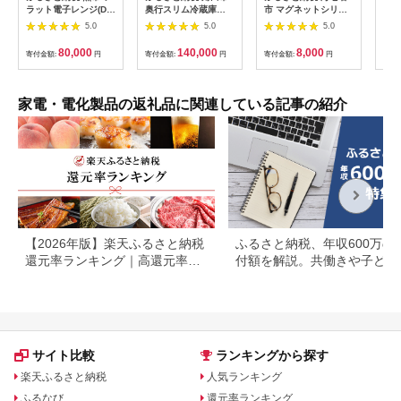
ラット電子レンジ(DR-
奥行スリム冷蔵庫
市 マグネットシリコ
気球
LD20W)
66L IRSN-7A-B ブ
ンケーブル C to C 1m
たイ
5.0
5.0
5.0
ラック
エアリーホワイト
co
(MOT-MGSCC100)
統工
80,000
140,000
8,000
寄付金額:
円
寄付金額:
円
寄付金額:
円
寄付
もり
ひら
季 
暮ら
家電・電化製品の返礼品に関連している記事の紹介
接照
【2026年版】楽天ふるさと納税
ふるさと納税、年収600万の
還元率ランキング｜高還元率返
付額を解説。共働きや子ども
礼品をジャンル別に比較
いる場合も
サイト比較
ランキングから探す
楽天ふるさと納税
人気ランキング
ふるなび
還元率ランキング