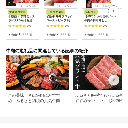
出典：ふるなび
出典：ふるラボ
出典：さとふる
出
北海道 大樹町
三重県 多気町
宮城県 村
岐
十勝姫 ウデ薄切りス
松阪牛 モモブロック
【A5ランク仙台牛】
【ふ
ライス300g【配送不
ローストビーフ 約
牛肉の切り落とし 合
月定
可地域：離島】
500g 国産牛 和牛 ブ
計1.8kg(300g×6) 小
ャト
5.0
5.0
5.0
【1397674】
ランド牛 JGAP家
分けで使い勝手も◎
450
畜・畜産物 農場
蔵便
13,000
20,000
30,000
寄付金額:
円
寄付金額:
円
寄付金額:
円
寄付
HACCP認証農場 牛肉
可地
肉 高級 人気 おすすめ
【4
神戸牛 近江牛 に並ぶ
日本三大和牛 松阪 松
牛肉の返礼品に関連している記事の紹介
坂牛 松坂 モモ ビーフ
シチュー カレー 霜降
り 三重県 多気町 SS-
32
この美味しさは焼肉におすす
ふるさと納税でもらえる牛肉
め！ふるさと納税の人気牛肉還
すすめランキング【2026年
元率ランキング
版】還元率・用途別で徹底比