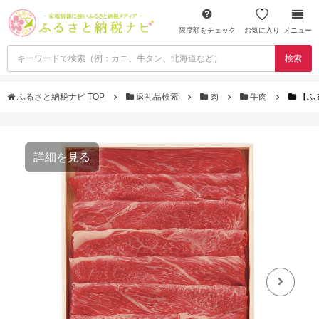
限度額をチェック
お気に入り
メニュー
検索
ふるさと納税ナビ TOP
返礼品検索
肉
牛肉
【ふる
詳細を見る