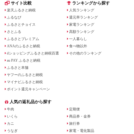
サイト比較
ランキングから探す
楽天ふるさと納税
人気ランキング
ふるなび
還元率ランキング
ふるさとチョイス
家電ランキング
さとふる
高額ランキング
ふるさとプレミアム
一人暮らし
ANAのふるさと納税
食べ物以外
dショッピングふるさと納税百選
その他のランキング
au PAY ふるさと納税
ふるさと本舗
ヤフーのふるさと納税
マイナビふるさと納税
ポイント還元キャンペーン
人気の返礼品から探す
牛肉
定期便
いくら
商品券・金券
カニ
旅行券
うなぎ
家電・電化製品