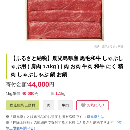
出典：楽天ふるさと納税
【ふるさと納税】鹿児島県産 黒毛和牛 しゃぶし
ゃぶ用 ( 肩肉 1.1kg ) | 肉 お肉 牛肉 和牛 にく 精
肉 しゃぶしゃぶ 鍋 お鍋
44,000
寄付金額:
円
1kg単価:
40,000
円
量:
1.1
kg
お気に入り
鹿児島県 三島村
肉
牛肉
※「還元率」とは返礼品のお得度を測る指標です
（還元率とは）
※「控除上限額」の範囲内で寄付するとお得にふるさと納税できます
（控
除上限額を調べる）