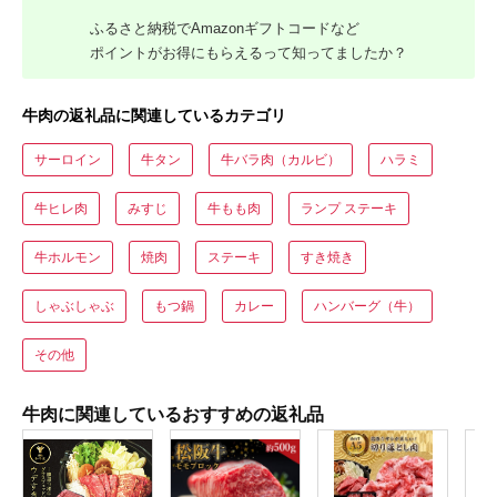
ふるさと納税でAmazonギフトコードなど
ポイントがお得にもらえるって知ってましたか？
牛肉の返礼品に関連しているカテゴリ
サーロイン
牛タン
牛バラ肉（カルビ）
ハラミ
牛ヒレ肉
みすじ
牛もも肉
ランプ ステーキ
牛ホルモン
焼肉
ステーキ
すき焼き
しゃぶしゃぶ
もつ鍋
カレー
ハンバーグ（牛）
その他
牛肉に関連しているおすすめの返礼品