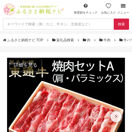
限度額をチェック
お気に入り
メニュー
検索
ふるさと納税ナビ TOP
返礼品検索
肉
牛肉
牛バ
詳細を見る