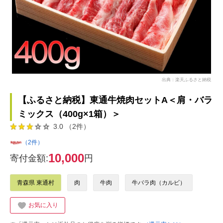
出典：楽天ふるさと納税
【ふるさと納税】東通牛焼肉セットA＜肩・バラ
ミックス（400g×1箱）＞
3.0 （2件）
（2件）
10,000
寄付金額:
円
青森県 東通村
肉
牛肉
牛バラ肉（カルビ）
お気に入り