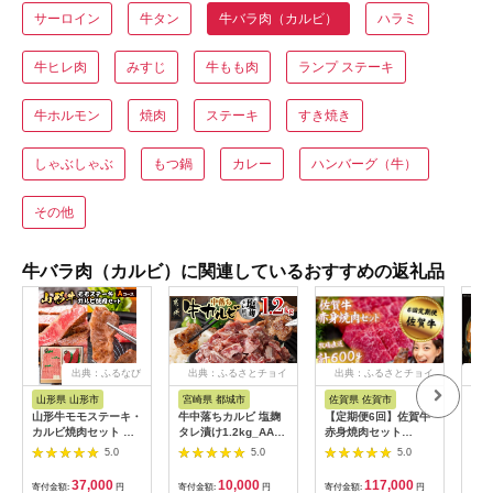
サーロイン
牛タン
牛バラ肉（カルビ）
ハラミ
牛ヒレ肉
みすじ
牛もも肉
ランプ ステーキ
牛ホルモン
焼肉
ステーキ
すき焼き
しゃぶしゃぶ
もつ鍋
カレー
ハンバーグ（牛）
その他
牛バラ肉（カルビ）に関連しているおすすめの返礼品
出典：ふるなび
出典：ふるさとチョイ
出典：ふるさとチョイ
出
ス
ス
山形県 山形市
宮崎県 都城市
佐賀県 佐賀市
茨
山形牛モモステーキ・
牛中落ちカルビ 塩麹
【定期便6回】佐賀牛
DT
カルビ焼肉セット Ａ
タレ漬け1.2kg_AAJ-
赤身焼肉セット
セッ
コース FY18-341
33-020-1200g_(都城
600g：C117-018
【合
5.0
5.0
5.0
市) 味付き牛中落ちカ
ルビ 300g×4パック
37,000
10,000
117,000
寄付金額:
円
寄付金額:
円
寄付金額:
円
寄付