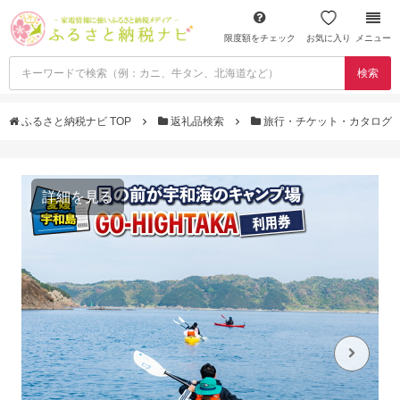
限度額をチェック
お気に入り
メニュー
検索
ふるさと納税ナビ TOP
返礼品検索
旅行・チケット・カタログ
詳細を見る