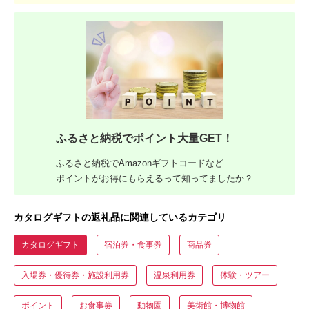
ふるさと納税でポイント大量GET！
ふるさと納税でAmazonギフトコードなど
ポイントがお得にもらえるって知ってましたか？
カタログギフトの返礼品に関連しているカテゴリ
カタログギフト
宿泊券・食事券
商品券
入場券・優待券・施設利用券
温泉利用券
体験・ツアー
ポイント
お食事券
動物園
美術館・博物館