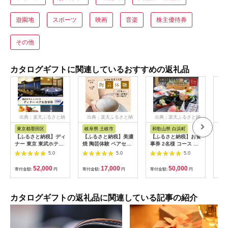
遊園地
スポーツ
映画
音楽
株主優待券
その他
カタログギフトに関連しているおすすめの返礼品
出典：楽天ふるさと納
出典：楽天ふるさと納
出典：楽天ふるさと納
出
税
税
税
東京都墨田区
岐阜県 土岐市
和歌山県 白浜町
秋
【ふるさと納税】ディ
【ふるさと納税】美濃
【ふるさと納税】お食
【ふ
ナー 東京 東武ホテル
焼 陶芸体験 ペアセッ
事券 2名様 コース 近
40
レバント ワンドリン
ト ひとり500gずつ
畿大学水産研究所 近
ルハ
5.0
5.0
5.0
ク付き ペア チケット
【はまぐり窯】
大マグロを食す | 券
レストラン 入場券 優
[MGG006]
金券 人気 おすすめ 送
52,000
17,000
50,000
寄付金額:
円
寄付金額:
円
寄付金額:
円
寄付
待券 お食事券
料無料
SKYTREE 【 墨田
区 】 お食事券・チ
ケット
カタログギフトの返礼品に関連している記事の紹介