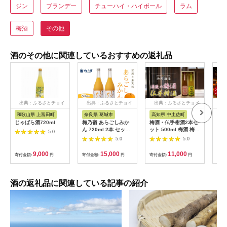
ジン
ブランデー
チューハイ・ハイボール
ラム
梅酒
その他
酒のその他に関連しているおすすめの返礼品
出典：ふるさとチョイ
出典：ふるさとチョイ
出典：ふるさとチョイ
出
ス
ス
ス
和歌山県 上富田町
奈良県 葛城市
高知県 中土佐町
大
じゃばら酒720ml
梅乃宿 あらごしみか
梅酒・仏手柑酒2本セ
TH
ん 720ml 2本 セット
ット 500ml 梅酒 梅
年 
5.0
／ お酒 リキュール ギ
ぶしゅかん ロック 水
× 
5.0
5.0
フト 贈り物 プレゼン
割り 宅飲み 家飲み 家
べ 
ト 人気 メーカー直送
庭用
式会
9,000
15,000
11,000
寄付金額:
円
寄付金額:
円
寄付金額:
円
寄付
果肉たっぷり デザー
出荷
ト つぶつぶ食感 ロッ
く)
ク ストレート 奈良県
送料
葛城市
CH
酒の返礼品に関連している記事の紹介
ョー
3年