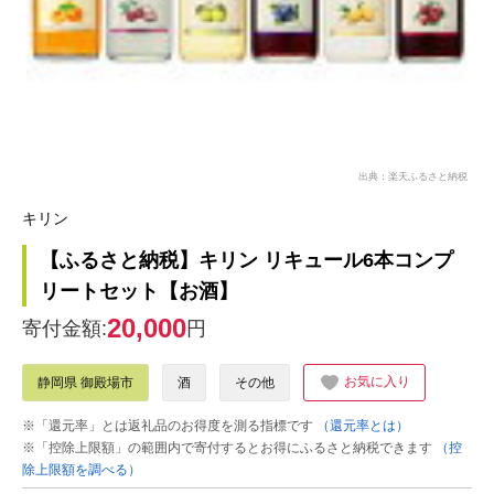
出典：楽天ふるさと納税
キリン
【ふるさと納税】キリン リキュール6本コンプ
リートセット【お酒】
20,000
寄付金額:
円
お気に入り
静岡県 御殿場市
酒
その他
※「還元率」とは返礼品のお得度を測る指標です
（還元率とは）
※「控除上限額」の範囲内で寄付するとお得にふるさと納税できます
（控
除上限額を調べる）