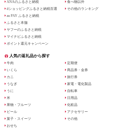
ANAのふるさと納税
食べ物以外
dショッピングふるさと納税百選
その他のランキング
au PAY ふるさと納税
ふるさと本舗
ヤフーのふるさと納税
マイナビふるさと納税
ポイント還元キャンペーン
人気の返礼品から探す
牛肉
定期便
いくら
商品券・金券
カニ
旅行券
うなぎ
家電・電化製品
うに
自転車
米
日用品
果物・フルーツ
化粧品
ビール
アクセサリー
菓子・スイーツ
その他
おせち