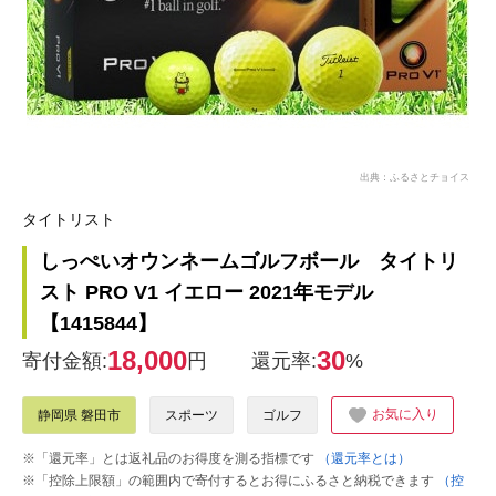
出典：ふるさとチョイス
タイトリスト
しっぺいオウンネームゴルフボール タイトリ
スト PRO V1 イエロー 2021年モデル
【1415844】
18,000
30
寄付金額:
円
還元率:
%
お気に入り
静岡県 磐田市
スポーツ
ゴルフ
※「還元率」とは返礼品のお得度を測る指標です
（還元率とは）
※「控除上限額」の範囲内で寄付するとお得にふるさと納税できます
（控