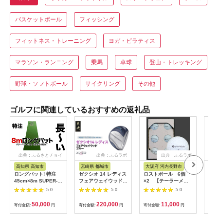
バスケットボール
フィッシング
フィットネス・トレーニング
ヨガ・ピラティス
マラソン・ランニング
乗馬
卓球
登山・トレッキング
野球・ソフトボール
サイクリング
その他
ゴルフに関連しているおすすめの返礼品
出典：ふるさとチョイ
出典：ふるラボ
出典：ふるラボ
出典
ス
高知県 高知市
宮崎県 都城市
大阪府 河内長野市
大
ロングパット! 特注
ゼクシオ 14 レディス
ロストボール 6個
ロス
45cm×8m SUPER-
フェアウェイウッド
×2 【テーラーメイ
×2 
BENT スーパーベント
ブルー【5/L】《2025
ド TP5・X シリー
ST
5.0
5.0
5.0
パターマットと練習用
年モデル》_IG-C703-
ズ】(色・柄指定不可)
ーズ
具3種 【パターマット
5L _(都城市)ダンロッ
他ブランドあり ゴル
メー
50,000
220,000
11,000
寄付金額:
円
寄付金額:
円
寄付金額:
円
寄付
工房PROゴルフショ
プ ゼクシオ 14シリー
フ ゴルフボール ボー
ゴル
ップ】 [ATAG046] ゴ
ズ 2025年モデル フェ
ル洗浄選別済み 練習
洗浄