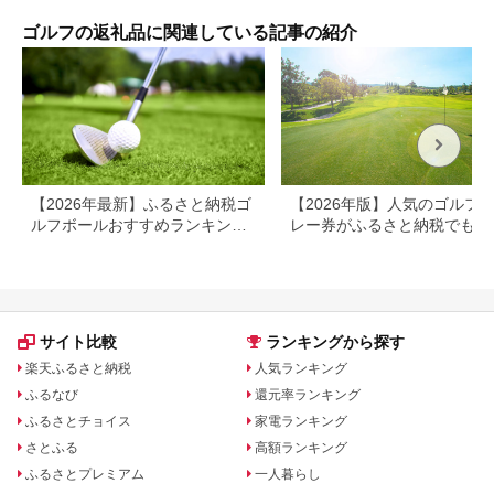
ルフ ごるふ パター ゴ
アウェイウッド
用カラーボール カラ
カラ
ルフ用品 ゴルフ場 ス
MP1400L カーボンシ
フル 送料無料
ル 
ゴルフの返礼品に関連している記事の紹介
ポーツ マット 練習 日
ャフト レディス ゴル
本製 高品質 人気 ベス
フ用品 スポーツ用品
トセラー 高知
日本製 MADE IN
JAPAN 国産 ゴルフク
ラブ
【2026年最新】ふるさと納税ゴ
【2026年版】人気のゴルフ
ルフボールおすすめランキング
レー券がふるさと納税でもら
｜タイトリスト・スリクソンな
る！
ど人気返礼品を比較
サイト比較
ランキングから探す
楽天ふるさと納税
人気ランキング
ふるなび
還元率ランキング
ふるさとチョイス
家電ランキング
さとふる
高額ランキング
ふるさとプレミアム
一人暮らし