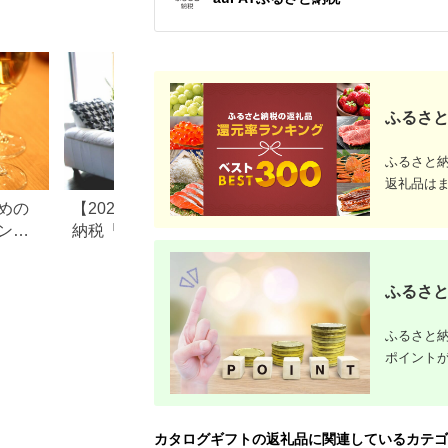
テ）0870
ふるさと
ふるさと
返礼品は
めの
【2026年最新版】ふるさと
フリマアプリのふ
ント
納税「食べ物以外」返礼品
税返礼品の転売は
の還元率ランキング！
め？それとも禁止
ふるさと
ふるさと納
ポイント
カタログギフトの返礼品に関連しているカテゴ