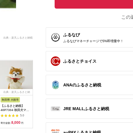
この
ふるなび
出典：楽天ふるさと納税
ふるなびマネーチャージで5%即増量中！
ふるさとチョイス
ANAのふるさと納税
出典：楽天ふるさと納
出典：楽天ふるさと納
出典：楽天ふるさと納
出典：楽
税
税
税
秋田県 大館市
富山県 高岡市
岐阜県 高山市
広島県 三
【ふるさと納税】
【ふるさと納税】ギフ
【ふるさと納税】和を
【ふるさ
JRE MALLふるさと納税
40P7304 秋田犬マサ
トガイドTAKAOKA
極めたくつろぎの空間
事券 ゾー
ルハンドパペット
カタログギフト 贈り
和菜蔵 椿屋のお食事
トゥナート 
5.0
5.0
5.0
物 プレゼント 高岡 特
券「15,000円分」 株
（瀬戸内
8,000
17,000
56,000
8
産品 地域のお礼の品
式会社エプラスフーズ
る開放的
寄付金額:
円
寄付金額:
円
寄付金額:
円
寄付金額:
FAD-0198
ER001
選した広
能できる
auPAYふるさと納税