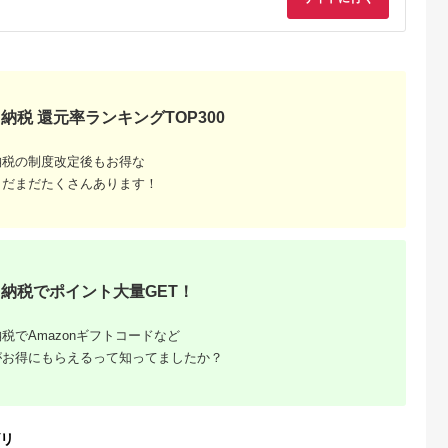
02
【フィッティング券】
ゴルフクラブのカスタ
マイズ【チケット・ス
ペック要相談・ゴル
フ】
納税 還元率ランキングTOP300
納税の制度改定後もお得な
まだまだたくさんあります！
るさと納
おすす
？
納税でポイント大量GET！
税でAmazonギフトコードなど
がお得にもらえるって知ってましたか？
リ