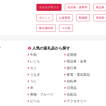
カタログギフト
宿泊券・食事券
商品券
ポイント
お食事券
動物園
美術館
株主優待券
その他
す
人気の返礼品から探す
牛肉
定期便
いくら
商品券・金券
カニ
旅行券
うなぎ
家電・電化製品
うに
自転車
米
日用品
果物・フルーツ
化粧品
ビール
アクセサリー