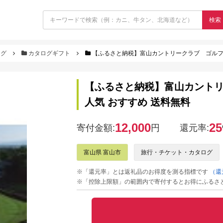
検索
ログ
カタログギフト
【ふるさと納税】富山カントリークラブ ゴルフ場利用券
【ふるさと納税】富山カントリーク
人気 おすすめ 送料無料
12,000
25
寄付金額:
円
還元率:
富山県 富山市
旅行・チケット・カタログ
※「還元率」とは返礼品のお得度を測る指標です
（還
※「控除上限額」の範囲内で寄付するとお得にふるさ