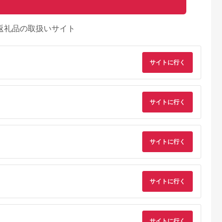
返礼品の取扱いサイト
サイトに行く
サイトに行く
サイトに行く
天ふるさと納
出典：楽天ふるさと納
出典：楽天ふるさと納
出典：楽天ふるさと
税
税
税
原市
茨城県 守谷市
岡山県 和気町
愛知県 扶桑町
と納税】お食
【ふるさと納税】ゴル
【ふるさと納税】DD-
【ふるさと納税】ア
サイトに行く
ナ・フォル
フ ウェッジ 【アーテ
10 お墓掃除・管理
ジュ利用券 15,000
1,500円分
ィザン】ARTISAN
サービス
円分 【 扶桑町 】
5.0
5.0
5.0
5.0
海を一望でき
WEDGE S スタンダ
,000
150,000
15,000
50,000
な空間で、厳
ード/46，48，50，
円
寄付金額:
円
寄付金額:
円
寄付金額:
円
島の味覚を堪
52，54，56，58，
リストラン
60°/ スペック要相談
サイトに行く