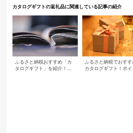
区 】 お食事券・チ
カタログギフトの返礼品に関連している記事の紹介
ケット
ふるさと納税おすすめ「カ
ふるさと納税でおすす
タログギフト」を紹介！本
カタログギフト！ポイ
やPDFカタログも
交換でお得に。