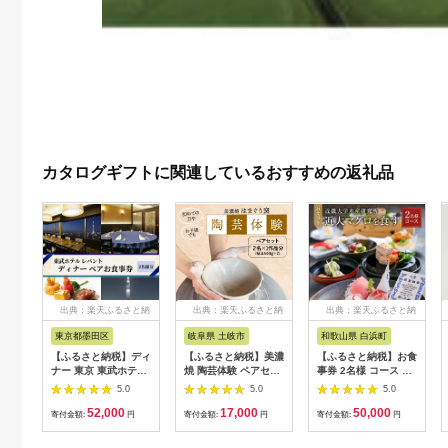
カタログギフトに関連しているおすすめの返礼品
出典：楽天ふるさと納
出典：楽天ふるさと納
出典：楽天ふるさと納
税
税
税
東京都墨田区
岐阜県 土岐市
和歌山県 白浜町
【ふるさと納税】ディ
【ふるさと納税】美濃
【ふるさと納税】お食
ナー 東京 東武ホテル
焼 陶芸体験 ペアセッ
事券 2名様 コース 近
レバント ワンドリン
ト ひとり500gずつ
畿大学水産研究所 近
5.0
5.0
5.0
ク付き ペア チケット
【はまぐり窯】
大マグロを食す | 券
52,000
17,000
50,000
レストラン 入場券 優
[MGG006]
金券 人気 おすすめ 送
寄付金額:
円
寄付金額:
円
寄付金額:
円
待券 お食事券
料無料
SKYTREE 【 墨田