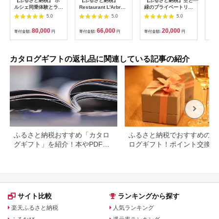
【ふるさと納税】 ポ
【ふるさと納税】
【ふるさと納税】空と
【ふ
ルシェ同乗体験とラン
Restaurant L'Arbre
緑のプライベートリゾ
事券
チ ペアチケット
でお使いいただけるお
ートレストラン券5，
畿大
5.0
5.0
5.0
（911カレラ）KE008
食事券 18,000円分
000点分 008005
大マ
【ラルブル】
金券
80,000
66,000
20,000
寄付金額:
円
寄付金額:
円
寄付金額:
円
寄付
【1505144】
料無
カタログギフトの返礼品に関連している記事の紹介
ふるさと納税おすすめ「カタロ
ふるさと納税でおすすめのカ
グギフト」を紹介！本やPDFカ
ログギフト！ポイント交換で
タログも
得に。
サイト比較
ランキングから探す
楽天ふるさと納税
人気ランキング