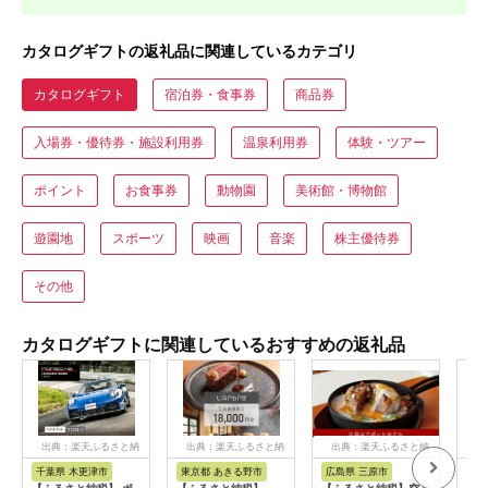
カタログギフトの返礼品に関連しているカテゴリ
カタログギフト
宿泊券・食事券
商品券
入場券・優待券・施設利用券
温泉利用券
体験・ツアー
ポイント
お食事券
動物園
美術館・博物館
遊園地
スポーツ
映画
音楽
株主優待券
その他
カタログギフトに関連しているおすすめの返礼品
出典：楽天ふるさと納
出典：楽天ふるさと納
出典：楽天ふるさと納
出
税
税
税
千葉県 木更津市
東京都 あきる野市
広島県 三原市
和