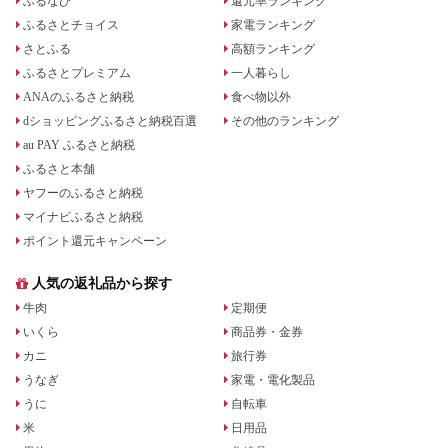
ふるなび
還元率ランキング
ふるさとチョイス
家電ランキング
さとふる
高額ランキング
ふるさとプレミアム
一人暮らし
ANAのふるさと納税
食べ物以外
dショッピングふるさと納税百選
その他のランキング
au PAY ふるさと納税
ふるさと本舗
ヤフーのふるさと納税
マイナビふるさと納税
ポイント還元キャンペーン
人気の返礼品から探す
牛肉
定期便
いくら
商品券・金券
カニ
旅行券
うなぎ
家電・電化製品
うに
自転車
米
日用品