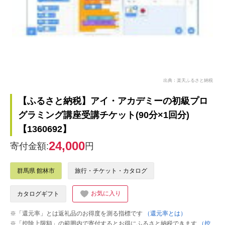
出典：楽天ふるさと納税
【ふるさと納税】アイ・アカデミーの初級プロ
グラミング講座受講チケット(90分×1回分)
【1360692】
24,000
寄付金額:
円
群馬県 館林市
旅行・チケット・カタログ
お気に入り
カタログギフト
※「還元率」とは返礼品のお得度を測る指標です
（還元率とは）
※「控除上限額」の範囲内で寄付するとお得にふるさと納税できます
（控