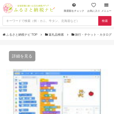
限度額をチェック
お気に入り
メニュー
検索
ふるさと納税ナビ TOP
返礼品検索
旅行・チケット・カタログ
詳細を見る