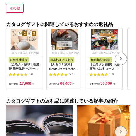
その他
カタログギフトに関連しているおすすめの返礼品
出典：楽天ふるさと納
出典：楽天ふるさと納
出典：楽天ふるさと納
出
税
税
税
岐阜県 土岐市
東京都 あきる野市
和歌山県 白浜町
秋
【ふるさと納税】美濃
【ふるさと納税】
【ふるさと納税】お食
【ふ
焼 陶芸体験 ペアセッ
Restaurant L'Arbre
事券 2名様 コース 近
40
ト ひとり500gずつ
でお使いいただけるお
畿大学水産研究所 近
ルハ
5.0
5.0
5.0
【はまぐり窯】
食事券 18,000円分
大マグロを食す | 券
[MGG006]
【ラルブル】
金券 人気 おすすめ 送
17,000
66,000
50,000
寄付金額:
円
寄付金額:
円
寄付金額:
円
寄付
【1505144】
料無料
カタログギフトの返礼品に関連している記事の紹介