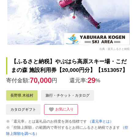
出典：楽天ふるさと納税
【ふるさと納税】やぶはら高原スキー場・こだ
まの森 施設利用券【20,000円分】【1513057】
70,000
29
寄付金額:
円
還元率:
%
長野県 木祖村
旅行・チケット・カタログ
お気に入り
カタログギフト
※「還元率」とは返礼品のお得度を測る指標です
（還元率とは）
※「控除上限額」の範囲内で寄付するとお得にふるさと納税できます
（控
除上限額を調べる）