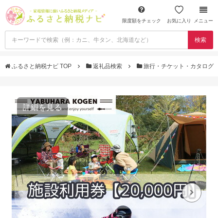
限度額をチェック
お気に入り
メニュー
検索
ふるさと納税ナビ TOP
返礼品検索
旅行・チケット・カタログ
詳細を見る