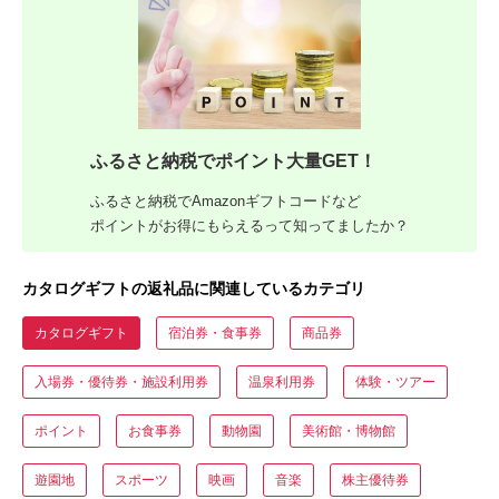
ふるさと納税でポイント大量GET！
ふるさと納税でAmazonギフトコードなど
ポイントがお得にもらえるって知ってましたか？
カタログギフトの返礼品に関連しているカテゴリ
カタログギフト
宿泊券・食事券
商品券
入場券・優待券・施設利用券
温泉利用券
体験・ツアー
ポイント
お食事券
動物園
美術館・博物館
遊園地
スポーツ
映画
音楽
株主優待券