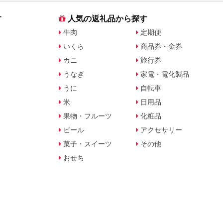
す
人気の返礼品から探す
牛肉
定期便
いくら
商品券・金券
カニ
旅行券
うなぎ
家電・電化製品
うに
自転車
米
日用品
果物・フルーツ
化粧品
ビール
アクセサリー
菓子・スイーツ
その他
おせち