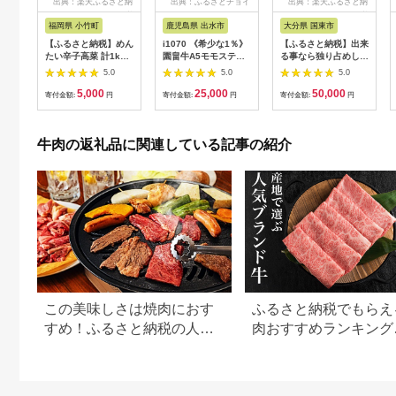
出典：楽天ふるさと納
出典：ふるさとチョイ
出典：楽天ふるさと納
税
ス
税
福岡県 小竹町
鹿児島県 出水市
大分県 国東市
【ふるさと納税】めん
i1070 《希少な1％》
【ふるさと納税】出来
たい辛子高菜 計1kg
園畠牛A5モモステー
る事なら独り占めした
(200g×5p)《30日以内
キ 3枚・240g＆モモ
い！1.8kg至極の豊後
5.0
5.0
5.0
に出荷予定(土日祝除
スライス 200g セット
牛セット
5,000
25,000
50,000
く)》 福岡県 小竹町
(計440g) 鹿児島県出
寄付金額:
円
寄付金額:
円
寄付金額:
円
送料無料 辛子 明太子
水市 黒毛和牛 牛 牛肉
めんたいこ 高菜 おか
ステーキ スライス モ
ず ご飯のお供 大容量
モ セット 鹿児島県産
牛肉の返礼品に関連している記事の紹介
国産 九州産 A5 A5等
級 ブランド牛 冷凍 プ
レゼント ブランド牛
園畠牛 【園畠畜産】
この美味しさは焼肉におす
ふるさと納税でもらえ
すめ！ふるさと納税の人気
肉おすすめランキング
牛肉還元率ランキング
【2026年最新版】還
用途別で徹底比較