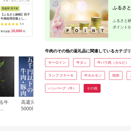
出典：楽天ふるさと納
出典：楽天ふるさと納
出典：楽天ふるさと納
出典：楽
税
税
税
ふるさと
青森県 田子町
埼玉県 鴻巣市
佐賀県 佐賀市
宮崎県 都
【ふるさと納税】田子
【ふるさと納税】黒毛
【ふるさと納税】【定
【ふるさ
牛焼肉用切落とし
和牛欲張りセット 切
期便12回】お楽しみ
牛 食べ比
ふるさと納
300g （特製タレ付
り落とし 250g ハンバ
佐賀牛ざんまい：
- 肩ロー
5.0
5.0
5.0
ポイント
） お肉 牛肉 牧場
ーグ 120g 8個
C232-030
もも肉スラ
10,000
12,000
232,000
3
厳選 最上級 幻 信頼
［No.433］
も肉・ラン
寄付金額:
円
寄付金額:
円
寄付金額:
円
寄付金額:
極上 ビーフ 美味しい
も焼肉/牛
サシ 上質 脂 上品 肉
ライス に
汁 焼肉 バーベキュー
たれセット
たれ 調味料
答用 送料無
牛肉のその他の返礼品に関連しているカテゴリ
010【宮
2年連続
日本一！
サーロイン
牛タン
牛バラ肉（カルビ）
ランプ ステーキ
牛ホルモン
焼肉
ハンバーグ（牛）
その他
る牛
高還元率！ふるさと納税
【2026年版】楽天
5000円以下でおすすめ牛肉
納税 還元率ランキ
元率・
＆豚肉ランキング！
還元率返礼品をジ
に比較