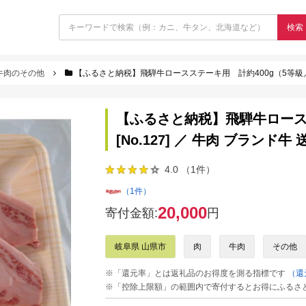
検索
牛肉のその他
【ふるさと納税】飛騨牛ロースステーキ用 計約400g（5等級／冷凍）
【ふるさと納税】飛騨牛ロース
[No.127] ／ 牛肉 ブランド
4.0 （1件）
（1件）
20,000
寄付金額:
円
岐阜県 山県市
肉
牛肉
その他
※「還元率」とは返礼品のお得度を測る指標です
（還
※「控除上限額」の範囲内で寄付するとお得にふるさ