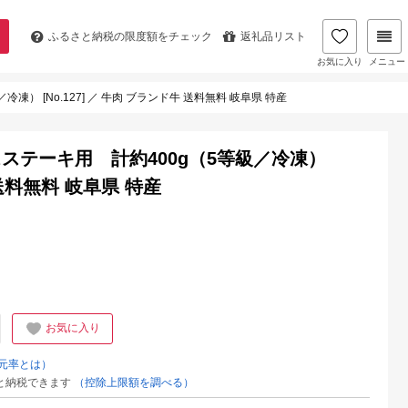
ふるさと納税の
限度額をチェック
返礼品リスト
お気に入り
メニュー
 [No.127] ／ 牛肉 ブランド牛 送料無料 岐阜県 特産
ステーキ用 計約400g（5等級／冷凍）
牛 送料無料 岐阜県 特産
お気に入り
元率とは）
と納税できます
（控除上限額を調べる）