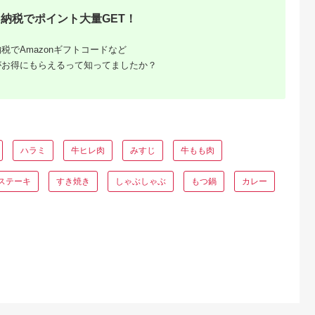
天ふるさと納
出典：楽天ふるさと納
出典：楽天ふるさと納
出典：ふるさとチョ
税
税
税
納税でポイント大量GET！
城市
鹿児島県 出水市
愛知県 田原市
熊本県 山鹿市
と納税】宮崎
【ふるさと納税】鹿児
【ふるさと納税】あつ
あか牛 リブロース ス
べ2種6点盛
島県産黒豚しゃぶしゃ
み牛 堪能セット 牛ロ
ライス セット【有限
税でAmazonギフトコードなど
スカレー用/牛
ぶ・和牛ハンバーグセ
ース ステーキ250g×2
会社 三協畜産】 牛肉
5.0
5.0
5.0
5.0
がお得にもらえるって知ってましたか？
イス(内も
ット(黒豚肩ロース
しゃぶしゃぶ用 500g
リブロース スライス
0,000
30,000
50,000
22,000
プ肉)/牛も
400g・黒豚バラ
すき焼き用 500g 牛肉
牛 しゃぶしゃぶ すき
円
寄付金額:
円
寄付金額:
円
寄付金額:
円
肩ロースス
400g・ハンバーグ7
ビーフ 肩ロース ステ
焼き 和牛 赤牛
くほんぽ黒
個) 豚肉 黒豚 国産 食
ーキ しゃぶしゃぶ お
[ZEB037]
 ギフト 贈
べ比べ 詰め合わせ セ
取り寄せ 牛 特産 ご当
料 AE-31-
ット 鹿児島県産 肩ロ
地 グルメ 国産 霜降り
崎県都城市は
ース ロース バラ バラ
ふるさと納税 肉 冷凍
ふるさと納税
肉 ハンバーグ 料理 晩
贅沢 和食 洋食 祝 田
】
御飯 おかず 【スーパ
原市 送料無料
ハラミ
牛ヒレ肉
みすじ
牛もも肉
ーよしだ】
ステーキ
すき焼き
しゃぶしゃぶ
もつ鍋
カレー
ふるさと
ング｜高
ャンル別