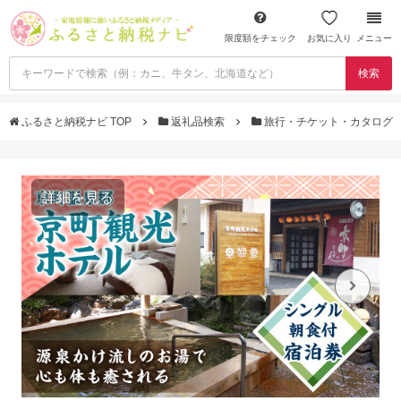
限度額をチェック
お気に入り
メニュー
検索
ふるさと納税ナビ TOP
返礼品検索
旅行・チケット・カタログ
詳細を見る