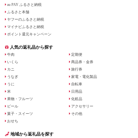
au PAY ふるさと納税
ふるさと本舗
ヤフーのふるさと納税
マイナビふるさと納税
ポイント還元キャンペーン
人気の返礼品から探す
牛肉
定期便
いくら
商品券・金券
カニ
旅行券
うなぎ
家電・電化製品
うに
自転車
米
日用品
果物・フルーツ
化粧品
ビール
アクセサリー
菓子・スイーツ
その他
おせち
地域から返礼品を探す