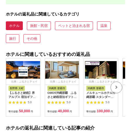
ホテルの返礼品に関連しているカテゴリ
ホテル
旅館・民宿
ペットと泊まれる宿
温泉
旅行
その他
ホテルに関連しているおすすめの返礼品
出典：ふるさとチョイ
出典：ふるさとチョイ
出典：ふるさとチョイ
出
ス
ス
ス
長野県 大町
沖縄県 那覇市
沖縄県 那覇市
長
【ふるさと納税】界
OMO5沖縄那覇 ふる
メルキュールホテル沖
山間
アルプス 宿泊ギフト
さと納税宿泊ギフト券
縄那覇 スタンダード
一軒
券（15,000円分）
(12,000円)
ルーム（1泊朝食付き
まる
5.0
5.0
5.0
【星野リゾート】
ペア宿泊券） ★特典
10,
スパークリングワイン
50,000
40,000
100,000
寄付金額:
円
寄付金額:
円
寄付金額:
円
寄付
１本★
ホテルの返礼品に関連している記事の紹介