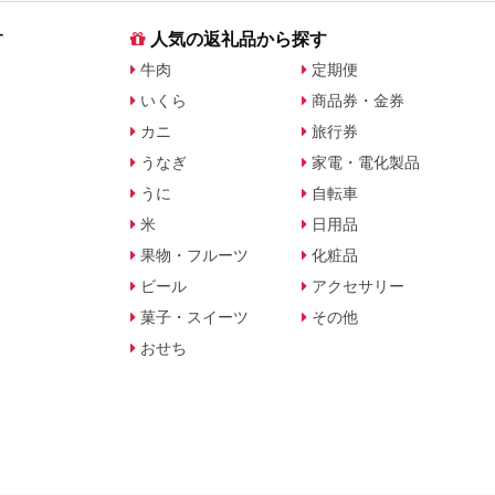
す
人気の返礼品から探す
牛肉
定期便
いくら
商品券・金券
カニ
旅行券
うなぎ
家電・電化製品
うに
自転車
米
日用品
果物・フルーツ
化粧品
ビール
アクセサリー
菓子・スイーツ
その他
おせち