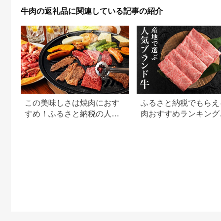
ず ご飯のお供 大容量
モ セット 鹿児島県産
牛肉の返礼品に関連している記事の紹介
国産 九州産 A5 A5等
級 ブランド牛 冷凍 プ
レゼント ブランド牛
園畠牛 【園畠畜産】
この美味しさは焼肉におす
ふるさと納税でもらえ
すめ！ふるさと納税の人気
肉おすすめランキング
牛肉還元率ランキング
【2026年最新版】還
用途別で徹底比較