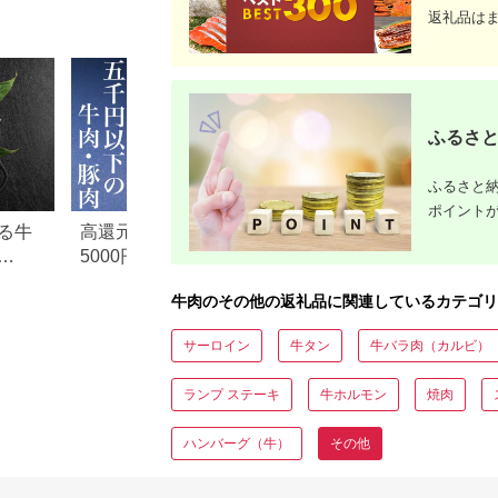
汁 焼肉 バーベキュー
返礼品は
たれ 調味料
ふるさと
ふるさと納
ポイント
る牛
高還元率！ふるさと納税
【2026年版】楽天
5000円以下でおすすめ牛肉
納税 還元率ランキ
元率・
＆豚肉ランキング！
還元率返礼品をジ
牛肉のその他の返礼品に関連しているカテゴリ
に比較
サーロイン
牛タン
牛バラ肉（カルビ）
ランプ ステーキ
牛ホルモン
焼肉
ハンバーグ（牛）
その他