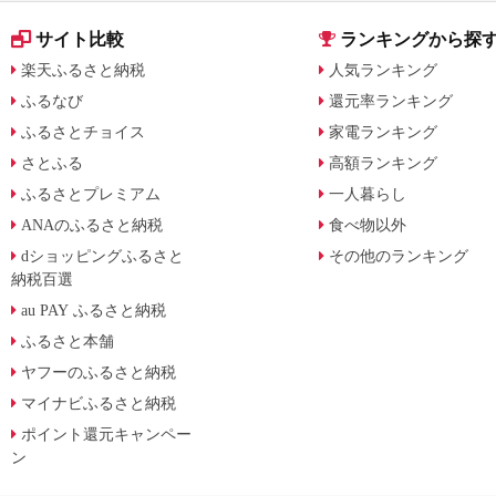
サイト比較
ランキングから探
楽天ふるさと納税
人気ランキング
ふるなび
還元率ランキング
ふるさとチョイス
家電ランキング
さとふる
高額ランキング
ふるさとプレミアム
一人暮らし
ANAのふるさと納税
食べ物以外
dショッピングふるさと
その他のランキング
納税百選
au PAY ふるさと納税
ふるさと本舗
ヤフーのふるさと納税
マイナビふるさと納税
ポイント還元キャンペー
ン