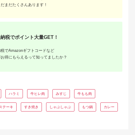
たれセット ギフト 贈
べ比べ 詰め合わせ セ
取り寄せ 牛 特産 ご
まだまだたくさんあります！
答用 送料無料 AE-31-
ット 鹿児島県産 肩ロ
地 グルメ 国産 霜降
010【宮崎県都城市は
ース ロース バラ バラ
ふるさと納税 肉 冷凍
2年連続ふるさと納税
肉 ハンバーグ 料理 晩
贅沢 和食 洋食 祝 田
日本一！】
御飯 おかず 【スーパ
原市 送料無料
ーよしだ】
納税でポイント大量GET！
税でAmazonギフトコードなど
がお得にもらえるって知ってましたか？
ふるさと
ング｜高
ャンル別
ハラミ
牛ヒレ肉
みすじ
牛もも肉
ステーキ
すき焼き
しゃぶしゃぶ
もつ鍋
カレー