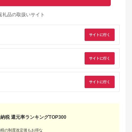
返礼品の取扱いサイト
サイトに行く
サイトに行く
サイトに行く
天ふるさと納
出典：楽天ふるさと納
出典：楽天ふるさと納
出典：楽天ふるさと
税
税
税
賀市
宮崎県 都城市
鹿児島県 出水市
愛知県 田原市
と納税】【定
【ふるさと納税】宮崎
【ふるさと納税】鹿児
【ふるさと納税】あ
】お楽しみ
牛 食べ比べ2種6点盛
島県産黒豚しゃぶしゃ
み牛 堪能セット 牛ロ
んまい：
- 肩ロースカレー用/牛
ぶ・和牛ハンバーグセ
ース ステーキ250g×
5.0
5.0
5.0
5.0
納税 還元率ランキングTOP300
もも肉スライス(内も
ット(黒豚肩ロース
しゃぶしゃぶ用 500
32,000
30,000
30,000
50,000
も肉・ランプ肉)/牛も
400g・黒豚バラ
すき焼き用 500g 牛
円
寄付金額:
円
寄付金額:
円
寄付金額:
円
も焼肉/牛肩ロースス
400g・ハンバーグ7
ビーフ 肩ロース ステ
納税の制度改定後もお得な
ライス にくほんぽ黒
個) 豚肉 黒豚 国産 食
ーキ しゃぶしゃぶ お