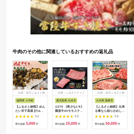
牛肉のその他に関連しているおすすめの返礼品
出典：楽天ふるさと納
出典：ふるさとチョイ
出典：楽天ふるさと納
税
ス
税
福岡県 小竹町
鹿児島県 出水市
大分県 国東市
【ふるさと納税】めん
i1070 《希少な1％》
【ふるさと納税】出来
たい辛子高菜 計1kg
園畠牛A5モモステー
る事なら独り占めした
(200g×5p)《30日以内
キ 3枚・240g＆モモ
い！1.8kg至極の豊後
5.0
5.0
5.0
に出荷予定(土日祝除
スライス 200g セット
牛セット
5,000
25,000
50,000
く)》 福岡県 小竹町
(計440g) 鹿児島県出
寄付金額:
円
寄付金額:
円
寄付金額:
円
送料無料 辛子 明太子
水市 黒毛和牛 牛 牛肉
めんたいこ 高菜 おか
ステーキ スライス モ