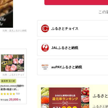
この
ふるさとチョイス
出典：楽天ふるさと納税
JALふるさと納税
auPAYふるさと納税
出典：ふるさとチョイ
出典：楽天ふるさと納
出典：楽天ふるさと納
出典：楽
ス
税
税
岐阜県 安八町
青森県 田子町
埼玉県 鴻巣市
佐賀県 佐
[№5331-0060]飛騨牛
【ふるさと納税】田子
【ふるさと納税】黒毛
【ふるさ
厳選6種盛り約
牛焼肉用切落とし
和牛欲張りセット 切
期便12回
420g（ミスジ・カル
300g （特製タレ付
り落とし 250g ハンバ
佐賀牛ざ
5.0
5.0
5.0
ふるさと
ビ・ロース・ザブト
） お肉 牛肉 牧場
ーグ 120g 8個
C232-030
20,000
10,000
12,000
2
ン・カイノミ・トモサ
厳選 最上級 幻 信頼
［No.433］
寄付金額:
円
寄付金額:
円
寄付金額:
円
寄付金額:
ンカク）各約70g
極上 ビーフ 美味しい
ふるさと
サシ 上質 脂 上品 肉