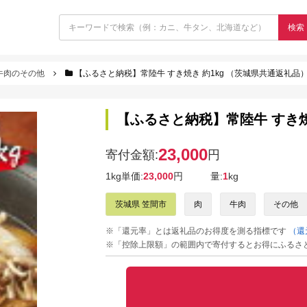
検索
牛肉のその他
【ふるさと納税】常陸牛 すき焼き 約1kg （茨城県共通返礼品
【ふるさと納税】常陸牛 すき焼
23,000
寄付金額:
円
1kg単価:
23,000
円
量:
1
kg
茨城県 笠間市
肉
牛肉
その他
※「還元率」とは返礼品のお得度を測る指標です
（還
※「控除上限額」の範囲内で寄付するとお得にふるさ