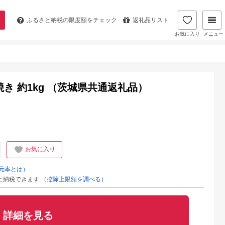
ふるさと納税の
限度額をチェック
返礼品リスト
お気に入り
メニュー
）
き 約1kg （茨城県共通返礼品）
お気に入り
元率とは）
と納税できます
（控除上限額を調べる）
詳細を見る