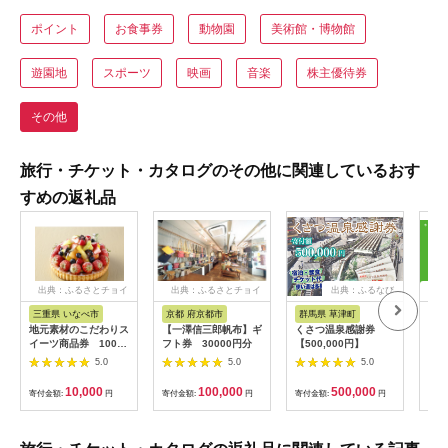
ポイント
お食事券
動物園
美術館・博物館
遊園地
スポーツ
映画
音楽
株主優待券
その他
旅行・チケット・カタログのその他に関連しているおす
すめの返礼品
出典：ふるさとチョイ
出典：ふるさとチョイ
出典：ふるなび
出
ス
ス
三重県 いなべ市
京都 府京都市
群馬県 草津町
千葉
地元素材のこだわりス
【一澤信三郎帆布】ギ
くさつ温泉感謝券
デジ
イーツ商品券 1000
フト券 30000円分
【500,000円】
IC
円×3枚【1278103】
ント
5.0
5.0
5.0
【12
10,000
100,000
500,000
寄付金額:
円
寄付金額:
円
寄付金額:
円
寄付