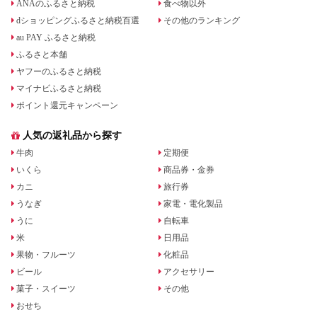
ANAのふるさと納税
食べ物以外
dショッピングふるさと納税百選
その他のランキング
au PAY ふるさと納税
ふるさと本舗
ヤフーのふるさと納税
マイナビふるさと納税
ポイント還元キャンペーン
人気の返礼品から探す
牛肉
定期便
いくら
商品券・金券
カニ
旅行券
うなぎ
家電・電化製品
うに
自転車
米
日用品
果物・フルーツ
化粧品
ビール
アクセサリー
菓子・スイーツ
その他
おせち