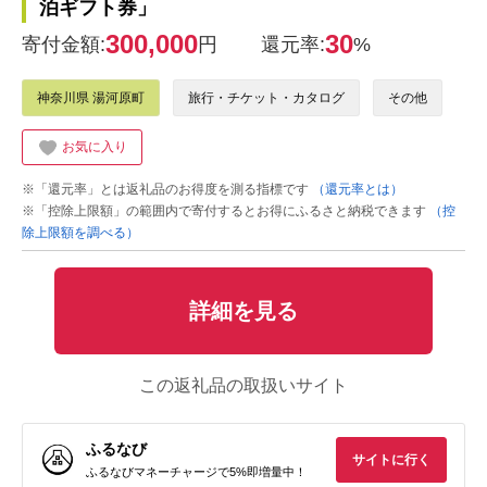
泊ギフト券」
300,000
30
寄付金額:
円
還元率:
%
神奈川県 湯河原町
旅行・チケット・カタログ
その他
お気に入り
※「還元率」とは返礼品のお得度を測る指標です
（還元率とは）
※「控除上限額」の範囲内で寄付するとお得にふるさと納税できます
（控
除上限額を調べる）
詳細を見る
この返礼品の取扱いサイト
ふるなび
サイトに行く
ふるなびマネーチャージで5%即増量中！