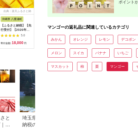
ポイント
出典：楽天ふるさと納
出典：楽天ふるさと納
出典：ふるさとチョイ
出典：ふ
税
税
ス
沖縄県 八重瀬町
沖縄県 伊平屋村
沖縄県 大宜味村
宮崎県 西
【ふるさと納税】【先
【ふるさと納税】伊平
【2026年発送】大宜
訳あり「
マンゴーの返礼品に関連しているカテゴリ
行受付】【2026年発
屋産の完熟マンゴー約
味村キーツマンゴー約
崎県西都
送】屋宜原農園が丹精
1kg【配送不可地域：
2kg【数量限定】 数
ゴー2kg
5.0
5.0
5.0
込めた「アップルマン
離島】【1497027】
量限定 先行予約 沖縄
ー 2026
みかん
オレンジ
レモン
デコポン
18,000
16,000
25,000
2
ゴー」秀約1kg - 先行
甘味 糖度 濃厚 おいし
熟マンゴー
寄付金額:
円
寄付金額:
円
寄付金額:
円
寄付金額:
予約 沖縄県産 産地直
い お土産 まんごー キ
ーツ 甘い＜
送 南国フルーツ 旬の
ーツ 果物 くだもの 果
18-11a
メロン
スイカ
バナナ
いちご
味覚 旬のフルーツ 贈
実 送料無料 ふるさと
り物 ギフト 沖縄県 八
納税 ２キロ トロピカ
重瀬町
ル 化粧箱入り 食べ物
マスカット
柿
栗
マンゴー
フルーツ
るさと
埼玉県毛呂山町のふるさと
愛知県高浜市のふ
グ｜高
納税のご紹介
税のご紹介
ル別