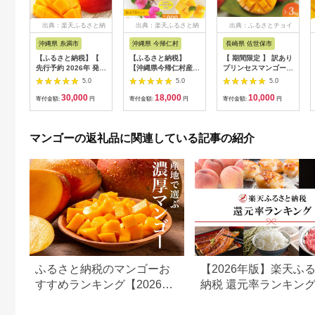
出典：楽天ふるさと納
出典：楽天ふるさと納
出典：ふるさとチョイ
税
税
ス
沖縄県 糸満市
沖縄県 今帰仁村
長崎県 佐世保市
【ふるさと納税】【
【ふるさと納税】
【 期間限定 】 訳あり
先行予約 2026年 発送
【沖縄県今帰仁村産】
プリンセスマンゴー
】 沖縄県知事賞4度受
急速冷凍カットマンゴ
生果実 選べる 容量
5.0
5.0
5.0
賞 サンフルーツ糸満
ー 3種食べ比べセッ
1kg ~ 3kg 産地直送
30,000
18,000
10,000
マンゴー 2kg アップ
ト（限定70セット）
高級 マンゴー 家庭用
寄付金額:
円
寄付金額:
円
寄付金額:
円
ルマンゴー アーウィ
旬 ブランド フレッシ
ンマンゴー 国産 完熟
ュ フルーツ 果物 果実
マンゴー 果物 南国 く
デザート スイーツ FA
マンゴーの返礼品に関連している記事の紹介
だもの フルーツ 完熟
ながさき 長崎県 佐世
夏 旬 特産品 沖縄 お
保市
取り寄せ お土産 甘い
濃厚 沖縄県 糸満市 送
料無料
ふるさと納税のマンゴーお
【2026年版】楽天ふ
すすめランキング【2026年
納税 還元率ランキン
最新版】
還元率返礼品をジャン