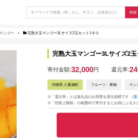
検索
マンゴー
完熟大玉マンゴー3Lサイズ2玉セット1キロ
完熟大玉マンゴー3Lサイズ2玉
32,000
24
寄付金額:
円
還元率:
沖縄県 八重瀬町
フルーツ・果物
マン
※「還元率」とは返礼品のお得度を測る指標です
（還
※「控除上限額」の範囲内で寄付するとお得にふるさ