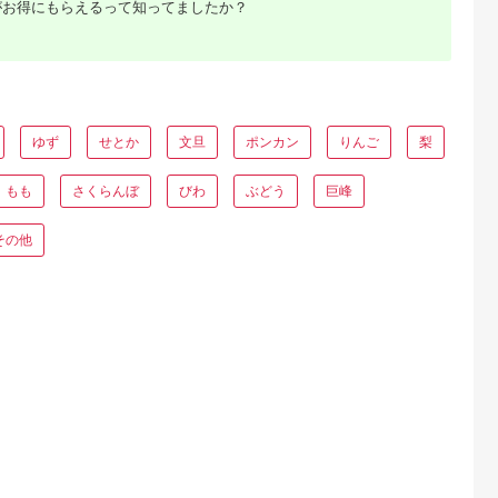
がお得にもらえるって知ってましたか？
るさとチョイ
出典：ふるさとプレミ
出典：ふるさとチョイ
出典：JALふるさと納
ス
アム
ス
都市
沖縄県 石垣市
沖縄県 糸満市
沖縄県 糸満市
ご家庭用」宮
［予約受付］美ら姫マ
【2023年発送】サン
【 先行予約 2026年
市産完熟マン
ンゴー2kg（完熟・ア
フルーツ糸満のマンゴ
発送】カネシロマン
 宮崎マンゴ
ーウィン種）≪2026
ー 家庭用 1kg
ー農園 完熟マンゴー
5.0
5.0
5.0
5.0
年発送 宮崎完
年7月中旬～順次発送
贈答用 マンゴー 1kg
ゆず
せとか
文旦
ポンカン
りんご
梨
0,000
30,000
14,000
14,000
 果物 フル
≫【 産地直送 沖縄県
沖縄県産 マンゴー ア
円
寄付金額:
円
寄付金額:
円
寄付金額:
円
2-95＞
石垣市 マンゴー フル
ップルマンゴー アー
ーツ 果物 南国 石垣島
ウィンマンゴー 国産
もも
さくらんぼ
びわ
ぶどう
巨峰
】CB-2
完熟マンゴー 果物 く
だもの フルーツ 完熟
夏 旬 特産品 沖縄 お
その他
取り寄せ ギフト 甘い
糸満市
るさと納