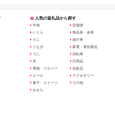
す
人気の返礼品から探す
牛肉
定期便
いくら
商品券・金券
カニ
旅行券
うなぎ
家電・電化製品
うに
自転車
米
日用品
果物・フルーツ
化粧品
ビール
アクセサリー
菓子・スイーツ
その他
おせち