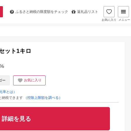
ふるさと納税の
限度額をチェック
返礼品リスト
お気に入り
メニュー
セット1キロ
%
お気に入り
ゴー
元率とは）
と納税できます
（控除上限額を調べる）
詳細を見る