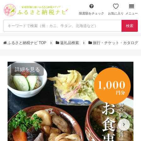
限度額をチェック
お気に入り
メニュー
検索
ふるさと納税ナビ TOP
返礼品検索
旅行・チケット・カタログ
詳細を見る