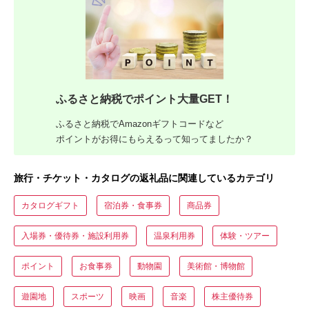
ふるさと納税でポイント大量GET！
ふるさと納税でAmazonギフトコードなど
ポイントがお得にもらえるって知ってましたか？
旅行・チケット・カタログの返礼品に関連しているカテゴリ
カタログギフト
宿泊券・食事券
商品券
入場券・優待券・施設利用券
温泉利用券
体験・ツアー
ポイント
お食事券
動物園
美術館・博物館
遊園地
スポーツ
映画
音楽
株主優待券