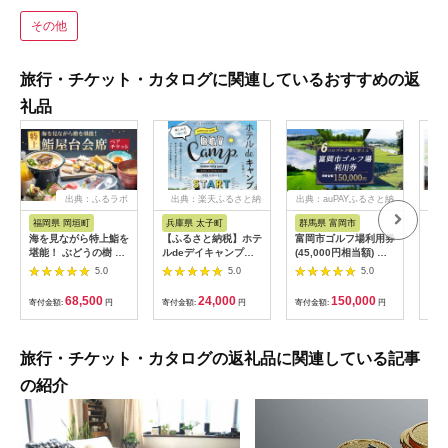
その他
旅行・チケット・カタログに関連しているおすすめの返
礼品
出典：ふるラボ
出典：楽天ふるさと納
出典：auPAYふるさと納
出典
税
税
福岡県 岡垣町
兵庫県 太子町
群馬県 富岡市
長
海を見ながら特上鮨を
【ふるさと納税】ホテ
富岡市ゴルフ場利用券
旅行
堪能！ ぶどうの樹 鮨
ルdeデイキャンプ体
(45,000円相当額) ゴ
運転
屋台ペア お食事券 海
験チケット
ルフ チケット 平日 土
列車
5.0
5.0
5.0
鮮 海 屋台 食事 ペア
【1364991】
日 祝日 プレー券 関東
験 
福岡県 岡垣町
群馬県 首都圏 F20E-
列車
68,500
24,000
150,000
寄付金額:
円
寄付金額:
円
寄付金額:
円
寄付
382
ども
県
旅行・チケット・カタログの返礼品に関連している記事
の紹介