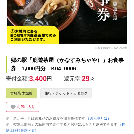
出典：auPAYふるさと納税
郷の駅「鹿遊茶屋（かなすみちゃや）」お食事
券 1,000円分 K04_0006
3,400
29
寄付金額:
円
還元率:
%
宮崎県 木城町
旅行・チケット・カタログ
お気に入り
※「還元率」とは返礼品のお得度を測る指標です
（還元率とは）
※「控除上限額」の範囲内で寄付するとお得にふるさと納税できます
（控
除上限額を調べる）