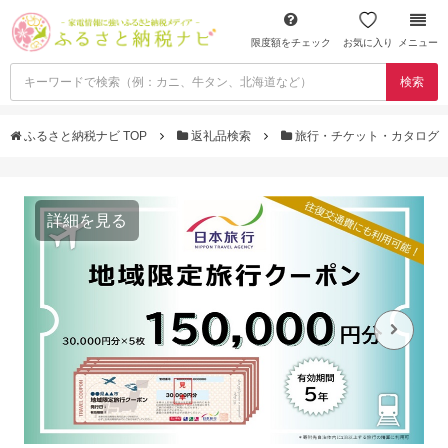
限度額をチェック
お気に入り
メニュー
検索
ふるさと納税ナビ TOP
返礼品検索
旅行・チケット・カタログ
詳細を見る