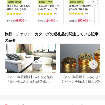
税
税
福岡県 岡垣町
兵庫県 太子町
群馬県 富岡市
長
海を見ながら特上鮨を
【ふるさと納税】ホテ
富岡市ゴルフ場利用券
旅行
堪能！ ぶどうの樹 鮨
ルdeデイキャンプ体
(45,000円相当額) ゴ
運転
屋台ペア お食事券 海
験チケット
ルフ チケット 平日 土
列車
5.0
5.0
5.0
鮮 海 屋台 食事 ペア
【1364991】
日 祝日 プレー券 関東
験 
福岡県 岡垣町
群馬県 首都圏 F20E-
列車
68,500
24,000
150,000
寄付金額:
円
寄付金額:
円
寄付金額:
円
寄付
382
ども
県
旅行・チケット・カタログの返礼品に関連している記事
の紹介
【2026年最新版】ふるさと納税
【2026年最新】ふるなびの
「食べ物以外」返礼品の還元率
ンペーンを解説！最大50%還
ランキング！
も