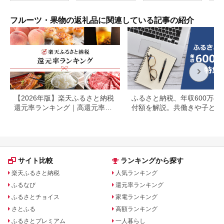
フルーツ・果物の返礼品に関連している記事の紹介
【2026年版】楽天ふるさと納税
ふるさと納税、年収600万の
還元率ランキング｜高還元率返
付額を解説。共働きや子ども
礼品をジャンル別に比較
いる場合も
サイト比較
ランキングから探す
楽天ふるさと納税
人気ランキング
ふるなび
還元率ランキング
ふるさとチョイス
家電ランキング
さとふる
高額ランキング
ふるさとプレミアム
一人暮らし