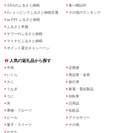
ANAのふるさと納税
食べ物以外
dショッピングふるさと納税百選
その他のランキング
au PAY ふるさと納税
ふるさと本舗
ヤフーのふるさと納税
マイナビふるさと納税
ポイント還元キャンペーン
人気の返礼品から探す
牛肉
定期便
いくら
商品券・金券
カニ
旅行券
うなぎ
家電・電化製品
うに
自転車
米
日用品
果物・フルーツ
化粧品
ビール
アクセサリー
菓子・スイーツ
その他
おせち