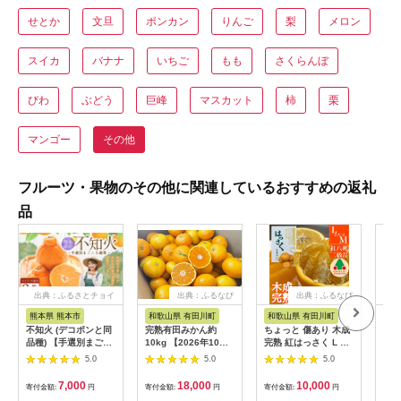
せとか
文旦
ポンカン
りんご
梨
メロン
スイカ
バナナ
いちご
もも
さくらんぼ
びわ
ぶどう
巨峰
マスカット
柿
栗
マンゴー
その他
フルーツ・果物のその他に関連しているおすすめの返礼
品
出典：ふるさとチョイ
出典：ふるなび
出典：ふるなび
出
ス
熊本県 熊本市
和歌山県 有田川町
和歌山県 有田川町
和
不知火 (デコポンと同
完熟有田みかん約
ちょっと 傷あり 木成
紀州
品種) 【手選別まごこ
10kg 【2026年10月
完熟 紅はっさく L × 8
らぬひ
ろ選果】 約2kg サイ
中旬頃より発送】【S
玉 または M × 10玉
年2
5.0
5.0
5.0
ズ不選別【2027年2月
～Ｌサイズおまかせ】
サイズ 化粧箱【2027
頃に
上旬～4月上旬迄発送
年4月上旬～発送】
7,000
18,000
10,000
寄付金額:
円
寄付金額:
円
寄付金額:
円
寄付
予定】