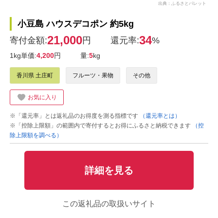
出典：ふるさとパレット
小豆島 ハウスデコポン 約5kg
21,000
34
寄付金額:
円
還元率:
%
1kg単価:
4,200
円
量:
5
kg
香川県 土庄町
フルーツ・果物
その他
お気に入り
※「還元率」とは返礼品のお得度を測る指標です
（還元率とは）
※「控除上限額」の範囲内で寄付するとお得にふるさと納税できます
（控
除上限額を調べる）
詳細を見る
この返礼品の取扱いサイト