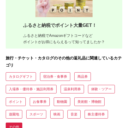
ふるさと納税でポイント大量GET！
ふるさと納税でAmazonギフトコードなど
ポイントがお得にもらえるって知ってましたか？
旅行・チケット・カタログのその他の返礼品に関連しているカテ
ゴリ
カタログギフト
宿泊券・食事券
商品券
入場券・優待券・施設利用券
温泉利用券
体験・ツアー
ポイント
お食事券
動物園
美術館・博物館
遊園地
スポーツ
映画
音楽
株主優待券
その他