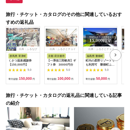
旅行・チケット・カタログのその他に関連しているおす
すめの返礼品
出典：ふるなび
出典：ふるさとチョイ
出典：ふるさとチョイ
ス
ス
群馬県 草津町
京都 府京都市
福島県 磐梯町
長
くさつ温泉感謝券
【一澤信三郎帆布】ギ
町内の星野リゾートで
ギフ
【150,000円】
フト券 30000円分
も利用可 磐梯町ふる
ンス
さと応援感謝券
軽井沢
5.0
5.0
5.0
（15,000円分）
分 
150,000
100,000
50,000
寄付金額:
円
寄付金額:
円
寄付金額:
円
寄付
旅行・チケット・カタログの返礼品に関連している記事
の紹介