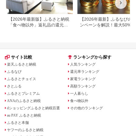
【2026年最新版】ふるさと納税
【2026年最新】ふるなびの
「食べ物以外」返礼品の還元率
ンペーンを解説！最大50%還
ランキング！
も
サイト比較
ランキングから探す
楽天ふるさと納税
人気ランキング
ふるなび
還元率ランキング
ふるさとチョイス
家電ランキング
さとふる
高額ランキング
ふるさとプレミアム
一人暮らし
ANAのふるさと納税
食べ物以外
dショッピングふるさと納税百選
その他のランキング
au PAY ふるさと納税
ふるさと本舗
ヤフーのふるさと納税