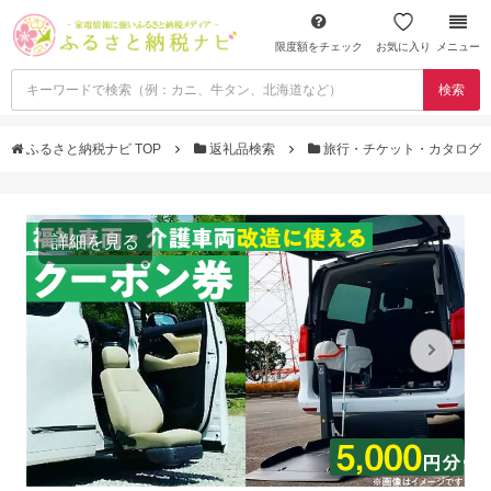
限度額をチェック
お気に入り
メニュー
検索
ふるさと納税ナビ TOP
返礼品検索
旅行・チケット・カタログ
詳細を見る