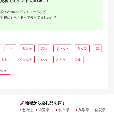
納税でポイント大量GET！
5.0
5.0
5.0
5.0
明太子 290g 【期間限
230g×3P[13-883]
（松・竹・梅）【苺
,000
20,000
16,000
17,000
定発送】 [南国フルー
イチゴ おおきい スイ
円
寄付金額:
円
寄付金額:
円
寄付金額:
円
ツ 福岡県 宇美町
ーツ あかい 果物 ふ
税でAmazonギフトコードなど
um40azo970037] 詰
さと納税 いちご うま
がお得にもらえるって知ってましたか？
め合わせ 先行予約 あ
い フルーツ 期間限定
まおう イチゴ 苺 フル
人気いちご まるい 甘
ーツ 果物 果実 甘い
い いちご 旬 直送 お
あまい ふくや 辛子明
すすめいちご ストロ
太子 めんたいこ
ベリー 苺ジャム いち
ご くだもの
ゆず
せとか
文旦
ポンカン
りんご
梨
もも
さくらんぼ
びわ
ぶどう
巨峰
るさと納
その他
地域から返礼品を探す
北海道
埼玉県
岐阜県
鳥取県
佐賀県