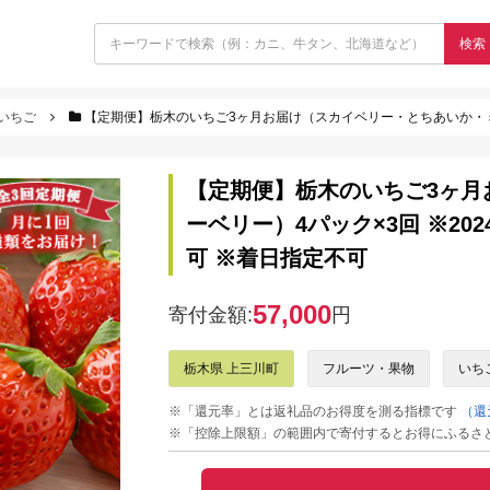
検索
いちご
【定期便】栃木のいちご3ヶ月お届け（スカイベリー・とちあいか・ミルキーベリー）
【定期便】栃木のいちご3ヶ月
ーベリー）4パック×3回 ※20
可 ※着日指定不可
57,000
寄付金額:
円
栃木県 上三川町
フルーツ・果物
いち
※「還元率」とは返礼品のお得度を測る指標です
（還
※「控除上限額」の範囲内で寄付するとお得にふるさ