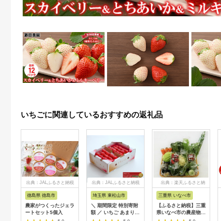
いちごに関連しているおすすめの返礼品
出典：JALふるさと納税
出典：JALふるさと納税
出典：楽天ふるさと納
税
徳島県 徳島市
埼玉県 東松山市
三重県 いなべ市
農家がつくったジェラ
＼ 期間限定 特別寄附
【ふるさと納税】三重
ートセット5個入
額 ／ いちご あまりん
県いなべ市の農産物直
2パック×260g まなこ
売所「ふれあいの駅う