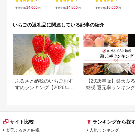
5.0
5.0
5.0
ころ・葵 【先行予約
りぼう」より「旬の新
14,000
14,500
10,000
12月中旬以降発送】
鮮野菜・果物セット」
寄付金額:
円
寄付金額:
円
寄付金額:
円
｜ あまりん アマリン
をお届けします!【配
イチゴ 苺 いちご あお
送不可地域：離島・北
い 新鮮 中粒 箱 2P 真
海道・沖縄県】
いちごの返礼品に関連している記事の紹介
心農園 果物 フルーツ
【1201237】
自然 甘い 美味しい ジ
ューシー ビタミン お
いしい おすすめ 贈り
物 ギフト 埼玉県 東松
山市
ふるさと納税のいちごおす
【2026年版】楽天ふ
すめランキング【2026年】
納税 還元率ランキン
還元率・人気品種を比較
還元率返礼品をジャン
に比較
サイト比較
ランキングから探
楽天ふるさと納税
人気ランキング