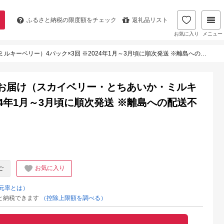
ふるさと納税の
限度額をチェック
返礼品リスト
お気に入り
メニュー
4パック×3回 ※2024年1月～3月頃に順次発送 ※離島への配送不可 ※着日指定不可
お届け（スカイベリー・とちあいか・ミルキ
24年1月～3月頃に順次発送 ※離島への配送不
お気に入り
ご
元率とは）
と納税できます
（控除上限額を調べる）