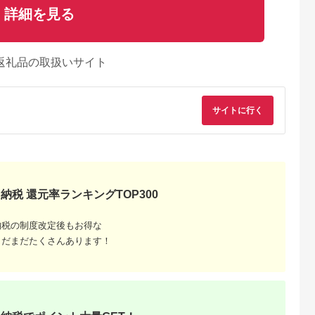
詳細を見る
返礼品の取扱いサイト
サイトに行く
納税 還元率ランキングTOP300
納税の制度改定後もお得な
まだまだたくさんあります！
るさとチョイ
出典：ふるさとチョイ
出典：ふるさとチョイ
出典：ふるさとチョ
ス
ス
ス
川市
福岡県 宇美町
北海道 浦河町
埼玉県 加須市
 冷凍あまお
いちご 明太子 セット
【先行受付開始！】北
【ふるさと納税】≪
250ｇ×2
福岡産あまおう 1パッ
海道浦河産いちご「や
期便あり≫発送1月～
ク 250g ふくや 味の
よいひめ」
【先行受付】あまり