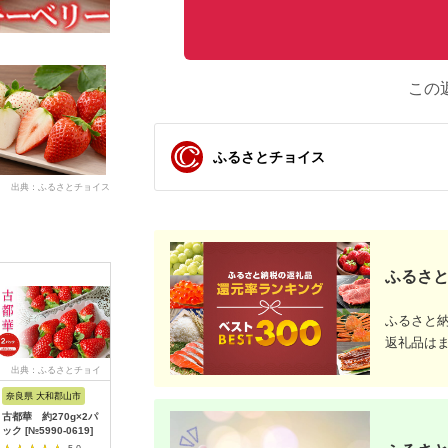
この
ふるさとチョイス
出典：ふるさとチョイス
ふるさと
ふるさと
返礼品は
出典：ふるさとチョイ
出典：ふるさとチョイ
出典：ふるさとチョイ
出典：ふ
ス
ス
ス
奈良県 大和郡山市
福岡県 宗像市
福岡県 赤村
福岡県 大
古都華 約270g×2パ
オーガニックあまおう
採れたて!福岡産濃厚
福岡県産
ック [№5990-0619]
「いせいちご」 おま
あまおうジェラート
う500g（
かせ4パック（大粒）
1000ml 4A9
個）