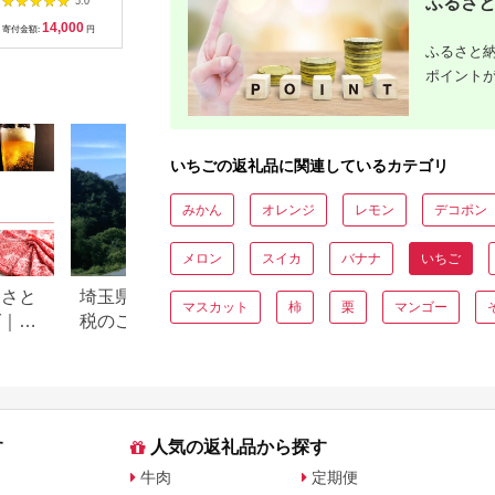
ふるさと
5.0
5.0
5.0
【伊世いちご畑】
14,000
26,000
10,000
5
_HA1019
寄付金額:
円
寄付金額:
円
寄付金額:
円
寄付金額:
ふるさと納
ポイント
いちごの返礼品に関連しているカテゴリ
みかん
オレンジ
レモン
デコポン
メロン
スイカ
バナナ
いちご
るさと
埼玉県横瀬町のふるさと納
茨城県筑西市のふ
マスカット
柿
栗
マンゴー
グ｜高
税のご紹介
税のご紹介
ル別
す
人気の返礼品から探す
牛肉
定期便