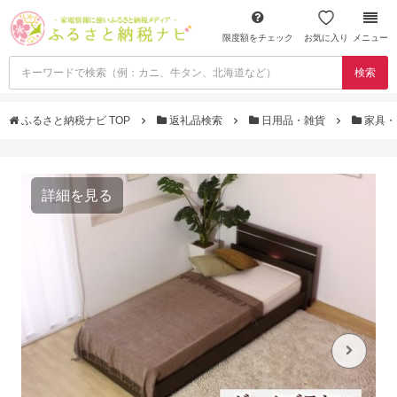
限度額をチェック
お気に入り
メニュー
検索
ふるさと納税ナビ TOP
返礼品検索
日用品・雑貨
家具・
詳細を見る