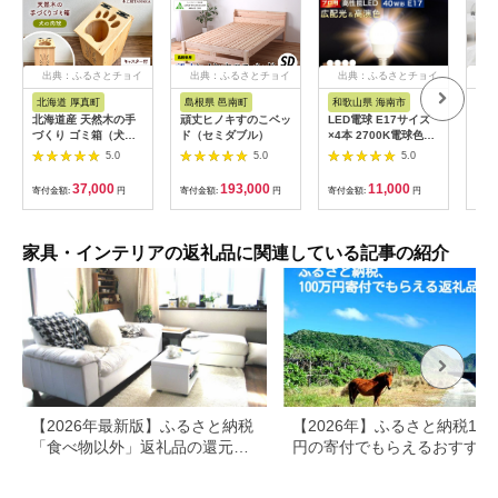
出典：ふるさとチョイ
出典：ふるさとチョイ
出典：ふるさとチョイ
出典
ス
ス
ス
北海道 厚真町
島根県 邑南町
和歌山県 海南市
群
北海道産 天然木の手
頑丈ヒノキすのこベッ
LED電球 E17サイズ
R4-76-1
づくり ゴミ箱（犬の
ド（セミダブル）
×4本 2700K電球色
ョン
肉球）《厚真町》【木
aku101166401
ト】
5.0
5.0
5.0
工房TANAKA】 ごみ
ズ）
箱 ゴミ箱 木製 天然木
ーズ
37,000
193,000
11,000
寄付金額:
円
寄付金額:
円
寄付金額:
円
寄付
日用品 雑貨 犬 北海道
ョン
ハンドメイド インテ
足置
リア [AXAU015]
やわ
37000円
気持
家具・インテリアの返礼品に関連している記事の紹介
ふわ
座り
婦 
す 
わり
散
【2026年最新版】ふるさと納税
【2026年】ふるさと納税100
「食べ物以外」返礼品の還元率
円の寄付でもらえるおすすめ
ランキング！
礼品！