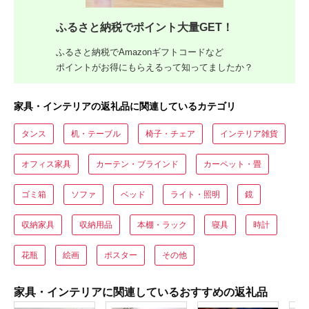
ふるさと納税でポイント大量GET！
ふるさと納税でAmazonギフトコードなど
ポイントがお得にもらえるって知ってましたか？
家具・インテリアの返礼品に関連しているカテゴリ
タンス
机・テーブル
椅子・チェア
インテリア雑貨
オフィス家具
カーテン・ブラインド
カーペット・畳
ゴミ箱
ソファ
ベッド
ライト・照明
鏡
収納家具
収納用品
本棚・ラック
寝具
時計
花瓶
絵画
ポスター
その他
家具・インテリアに関連しているおすすめの返礼品