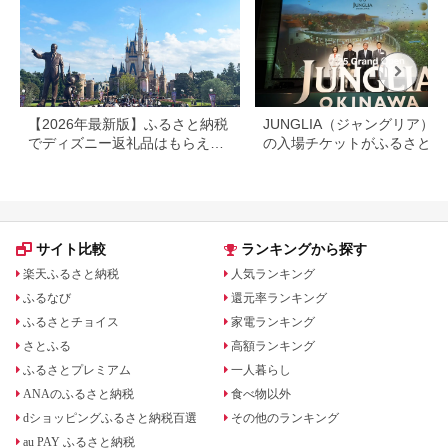
【2026年最新版】ふるさと納税
JUNGLIA（ジャングリア）
でディズニー返礼品はもらえ
の入場チケットがふるさと納
る？ホテル・チケット・公式グ
でもらえる！
ッズを徹底解説
サイト比較
ランキングから探す
楽天ふるさと納税
人気ランキング
ふるなび
還元率ランキング
ふるさとチョイス
家電ランキング
さとふる
高額ランキング
ふるさとプレミアム
一人暮らし
ANAのふるさと納税
食べ物以外
dショッピングふるさと納税百選
その他のランキング
au PAY ふるさと納税