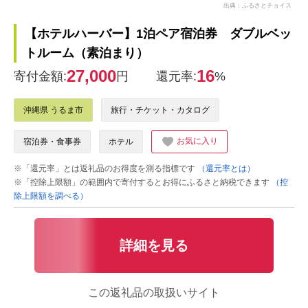
出典：ふるさとチョイス
【ホテルハーバー】1泊ペア宿泊券 ダブルベッ
トルーム（素泊まり）
27,000
16
寄付金額:
円
還元率:
%
沖縄県 うるま市
旅行・チケット・カタログ
お気に入り
宿泊券・食事券
ホテル
※「還元率」とは返礼品のお得度を測る指標です
（還元率とは）
※「控除上限額」の範囲内で寄付するとお得にふるさと納税できます
（控
除上限額を調べる）
詳細を見る
この返礼品の取扱いサイト