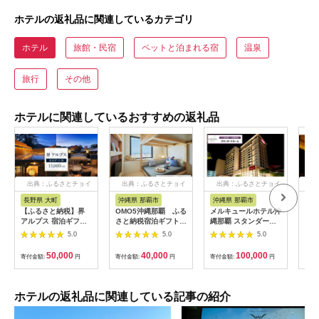
ホテルの返礼品に関連しているカテゴリ
ホテル
旅館・民宿
ペットと泊まれる宿
温泉
旅行
その他
ホテルに関連しているおすすめの返礼品
出典：ふるさとチョイ
出典：ふるさとチョイ
出典：ふるさとチョイ
出
ス
ス
ス
長野県 大町
沖縄県 那覇市
沖縄県 那覇市
長
【ふるさと納税】界
OMO5沖縄那覇 ふる
メルキュールホテル沖
山間
アルプス 宿泊ギフト
さと納税宿泊ギフト券
縄那覇 スタンダード
一軒
券（15,000円分）
(12,000円)
ルーム（1泊朝食付き
まる
5.0
5.0
5.0
【星野リゾート】
ペア宿泊券） ★特典
10,
スパークリングワイン
50,000
40,000
100,000
寄付金額:
円
寄付金額:
円
寄付金額:
円
寄付
１本★
ホテルの返礼品に関連している記事の紹介