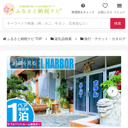
限度額をチェック
お気に入り
メニュー
検索
ふるさと納税ナビ TOP
返礼品検索
旅行・チケット・カタログ
詳細を見る