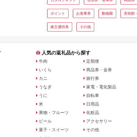
ポイント
お食事券
動物園
美術館
株主優待券
その他
す
人気の返礼品から探す
牛肉
定期便
いくら
商品券・金券
カニ
旅行券
うなぎ
家電・電化製品
うに
自転車
米
日用品
果物・フルーツ
化粧品
ビール
アクセサリー
菓子・スイーツ
その他