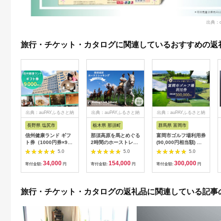
出典：
旅行・チケット・カタログに関連しているおすすめの返
出典：auPAYふるさと納
出典：auPAYふるさと納
出典：auPAYふるさと納
税
税
税
長野県 塩尻市
栃木県 那須町
群馬県 富岡市
信州健康ランド ギフ
那須高原を馬とめぐる
富岡市ゴルフ場利用券
ト券（1000円券×9
2時間のホーストレッ
(90,000円相当額) ゴ
枚） | 信州健康ランド
キング 外乗ペア利用
ルフ チケット 平日 土
5.0
5.0
5.0
サウナ 大浴場 ボディ
券【平日限定】チケッ
日 祝日 プレー券 関東
34,000
154,000
300,000
ケア リラクゼーショ
ト 利用券 ペア 体験
群馬県 首都圏 F20E-
寄付金額:
円
寄付金額:
円
寄付金額:
円
ン 施設 宿泊 家族連れ
乗馬 初心者歓迎〔P-
350
長野県 塩尻市
100〕
旅行・チケット・カタログの返礼品に関連している記事