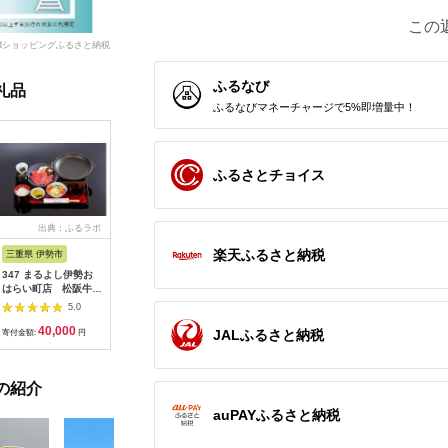
この
dショッピングふるさと納税
ふるなび
礼品
ふるなびマネーチャージで5%即増量中！
ふるさとチョイス
出典：ふるラボ
出典：楽天ふるさと納
出典：ふるなび
出典：楽
税
楽天ふるさと納税
三重県 伊勢市
広島県 安芸高田市
茨城県 阿見町
東京都千
347 まるよし伊勢お
【ふるさと納税】ゴル
20-05 茨城県産コシヒ
【ふるさ
はらい町店 松阪牛焼
フ 八千代カントリー
カリ備食ライスセット
ルニューオ
肉御膳(150g) ペアお
クラブ 利用券 10,000
(100g×８袋）【5年保
京)ビュー
5.0
5.0
5.0
食事券
円分（1,000円×10
存・非常食】【備蓄
ニング ザ
40,000
36,500
12,000
6
枚） 広島 安芸高田市
備蓄用 緊急時 備え 米
ディナービ
JALふるさと納税
寄付金額:
円
寄付金額:
円
寄付金額:
円
寄付金額:
食品 食糧 食料 長期保
ドリンク付
存 レジャー キャンプ
ビュッフェ
登山 便利】
ルメ 高級
の紹介
め【1641
auPAYふるさと納税