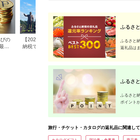
ふるさと
なびの
【2026年最新版】ふるさと
ふるさと納税、年
ふるさと
最大
納税でディズニー返礼品は
で30万円寄付でき
返礼品は
もらえる？ホテル・チケッ
すめ返礼品も紹介
ト・公式グッズを徹底解説
ふるさと
ふるさと納
ポイント
旅行・チケット・カタログの返礼品に関連して
カタログギフト
宿泊券・食事券
商品券