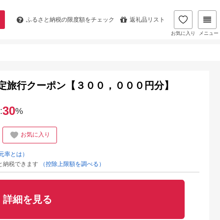
ふるさと納税の
限度額をチェック
返礼品リスト
お気に入り
メニュー
限定旅行クーポン【３００，０００円分】
30
:
%
お気に入り
元率とは）
と納税できます
（控除上限額を調べる）
詳細を見る