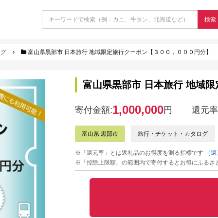
検索
ログ
富山県黒部市 日本旅行 地域限定旅行クーポン【３００，０００円分】
富山県黒部市 日本旅行 地域
1,000,000
寄付金額:
円
還元率
富山県 黒部市
旅行・チケット・カタログ
※「還元率」とは返礼品のお得度を測る指標です
（還
※「控除上限額」の範囲内で寄付するとお得にふるさ