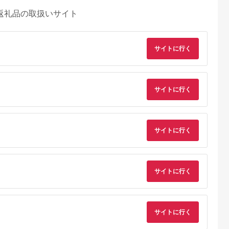
返礼品の取扱いサイト
サイトに行く
サイトに行く
天ふるさと納
出典：auPAYふるさと納
出典：auPAYふるさと納
出典：ふるさとプレ
税
税
税
ア
サイトに行く
代田区
兵庫県 川西市
鹿児島県 屋久島町
兵庫県 豊岡市
と納税】ホテ
No.422 入浴回数券1
屋久島プライベート＆
豊岡市旅行クーポン
ータニ(東
冊（6枚つづり） ／
カスタマイズツアー
3,000円分 3年間有効
アンドダイ
SPAキセラ川西 温泉
城崎温泉 出石 竹野 
5.0
5.0
5.0
5.0
スカイ 平日
スパ サウナ リラック
鍋 など 宿泊施設 飲
5,000
19,000
173,000
10,000
ュッフェ 1
ス 癒し 兵庫県
店 観光施設 250施設
サイトに行く
円
寄付金額:
円
寄付金額:
円
寄付金額:
円
券_ ホテル
以上で使える旅行券
 食事券 グ
「豊岡旅幸券」 旅行
 人気 おすす
宿泊 旅 トラベルの 
917】
ケット
サイトに行く