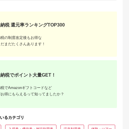
納税 還元率ランキングTOP300
収いくら
納税の制度改定後もお得な
る？おす
まだまだたくさんあります！
納税でポイント大量GET！
税でAmazonギフトコードなど
がお得にもらえるって知ってましたか？
いるカテゴリ
入場券・優待券・施設利用券
温泉利用券
体験・ツアー