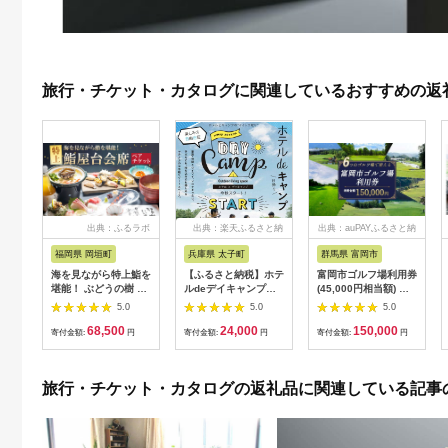
旅行・チケット・カタログに関連しているおすすめの返
出典：ふるラボ
出典：楽天ふるさと納
出典：auPAYふるさと納
税
税
福岡県 岡垣町
兵庫県 太子町
群馬県 富岡市
海を見ながら特上鮨を
【ふるさと納税】ホテ
富岡市ゴルフ場利用券
堪能！ ぶどうの樹 鮨
ルdeデイキャンプ体
(45,000円相当額) ゴ
屋台ペア お食事券 海
験チケット
ルフ チケット 平日 土
5.0
5.0
5.0
鮮 海 屋台 食事 ペア
【1364991】
日 祝日 プレー券 関東
68,500
24,000
150,000
福岡県 岡垣町
群馬県 首都圏 F20E-
寄付金額:
円
寄付金額:
円
寄付金額:
円
382
旅行・チケット・カタログの返礼品に関連している記事