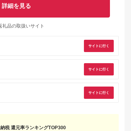
詳細を見る
返礼品の取扱いサイト
サイトに行く
るさとプレミ
出典：JALふるさと納税
出典：ふるラボ
出典：auPAYふるさと
サイトに行く
アム
大磯町
沖縄県 石垣市
北海道 富良野市
長野県 塩尻市
9-06 大磯迎
石垣島の自然を満喫！
北海道富良野市 日本
信州健康ランド ギフ
食事券
石垣島1日アクティビ
旅行 地域限定旅行ク
ト券（1000円券×9
00円分）【
ティ (利用券 1名様分)
ーポン90,000円分
枚） | 信州健康ラン
5.0
5.0
5.0
5.0
サイトに行く
大磯町 お惣
NS-2
サウナ 大浴場 ボディ
69,000
50,000
300,000
34,000
 大磯名産品
ケア リラクゼーショ
円
寄付金額:
円
寄付金額:
円
寄付金額:
円
 おつまみ
ン 施設 宿泊 家族連
の日 贈答品
長野県 塩尻市
の日 ギフト
品 敬老の日
名地元店 こ
磯グルメ 】
納税 還元率ランキングTOP300