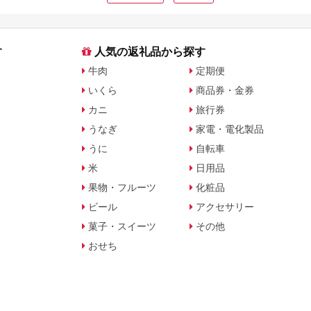
す
人気の返礼品から探す
牛肉
定期便
いくら
商品券・金券
カニ
旅行券
うなぎ
家電・電化製品
うに
自転車
米
日用品
果物・フルーツ
化粧品
ビール
アクセサリー
菓子・スイーツ
その他
おせち