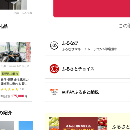
出典：ふるラボ
この
礼品
ふるなび
ふるなびマネーチャージで5%即増量中！
出典：auPAYふるさと納
出典：dショッピングふ
出典：auPAYふるさと納
出典：ふ
ふるさとチョイス
税
るさと納税
税
長野県 上田市
岐阜県 可児市
静岡県 伊東市
神奈川県 
旅行 長野 走る電車の
富士カントリー可児ク
伊東園ホテル・伊東園
159-200
運転室に乗れる 貸切
ラブ利用券（150,000
ホテル別館・伊東園ホ
賓舘 お
列車でお仕事体験 体
円分）【0018-007】
テル松川館 ご宿泊券
F（50,0
5.0
5.0
5.0
auPAYふるさと納税
験 チケット 電車 鉄道
1泊2日2食付き(1名様
神奈川県 
175,000
500,000
30,000
1
列車 サービス 子供 子
分:GAタイプ)
菜 手作り
寄付金額:
円
寄付金額:
円
寄付金額:
円
寄付金額:
ども こども 家族 長野
【1044937】
和風おかず
県
お土産 父
揚げ物 母
の紹介
お歳暮 食
おかず 有
だわり 大
ふるさと