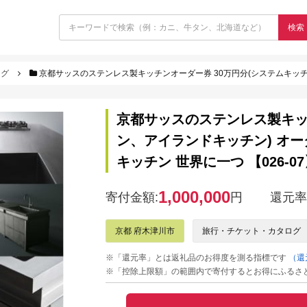
検索
ログ
京都サッスのステンレス製キッチンオーダー券 30万円分(システムキッチン、アイランドキッチ
京都サッスのステンレス製キッ
ン、アイランドキッチン) オー
キッチン 世界に一つ 【026-0
1,000,000
寄付金額:
円
還元率
京都 府木津川市
旅行・チケット・カタログ
※「還元率」とは返礼品のお得度を測る指標です
（還
※「控除上限額」の範囲内で寄付するとお得にふるさ