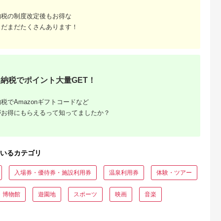
納税の制度改定後もお得な
まだまだたくさんあります！
収いくら
る？おす
納税でポイント大量GET！
税でAmazonギフトコードなど
がお得にもらえるって知ってましたか？
いるカテゴリ
入場券・優待券・施設利用券
温泉利用券
体験・ツアー
・博物館
遊園地
スポーツ
映画
音楽