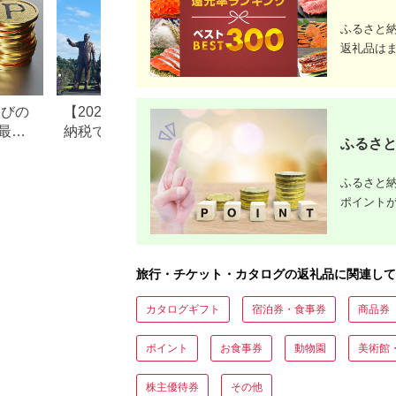
ふるさと
返礼品は
なびの
【2026年最新版】ふるさと
ふるさと納税、年
最大
納税でディズニー返礼品は
で30万円寄付でき
ふるさと
もらえる？ホテル・チケッ
すめ返礼品も紹介
ト・公式グッズを徹底解説
ふるさと納
ポイント
旅行・チケット・カタログの返礼品に関連して
カタログギフト
宿泊券・食事券
商品券
ポイント
お食事券
動物園
美術館
株主優待券
その他