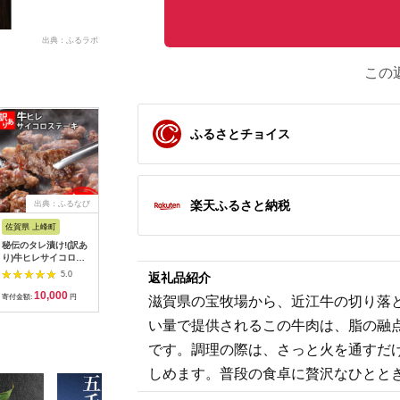
出典：ふるラボ
この
ふるさとチョイス
楽天ふるさと納税
出典：ふるなび
出典：JALふるさと納税
出典：ふるなび
出典：A
佐賀県 上峰町
宮崎県 宮崎市
山形県 寒河江市
兵庫県 西
秘伝のタレ漬け!(訳あ
【数量限定】畜産農家
【30営業日以内配
ひょうごの
り)牛ヒレサイコロス
応援！宮崎県産黒毛和
送】幸生牛 ユッケ
わりカレ
テーキ 1000g
牛ロースステーキ
150g（50g×3個) タレ
【そらと
5.0
5.0
5.0
返礼品紹介
250g×2｜牛肉 肉 お
付 ユッケ 肉 牛肉 生
ん】 14-
10,000
17,000
13,000
1
肉 精肉 国産牛 黒毛和
食 希少 山形 《幸せを
寄付金額:
円
寄付金額:
円
寄付金額:
円
寄付金額:
滋賀県の宝牧場から、近江牛の切り落と
牛 和牛 ロースステー
運ぶ牛》 013-D-
キ ステーキ ステーキ
YL057
い量で提供されるこの牛肉は、脂の融
肉 ステーキ用 ロース
焼肉 BBQ お祝い 贈
です。調理の際は、さっと火を通すだ
答 贈り物 ギフト 冷凍
おすすめ 人気
しめます。普段の食卓に贅沢なひとと
|_M132-091-PU3