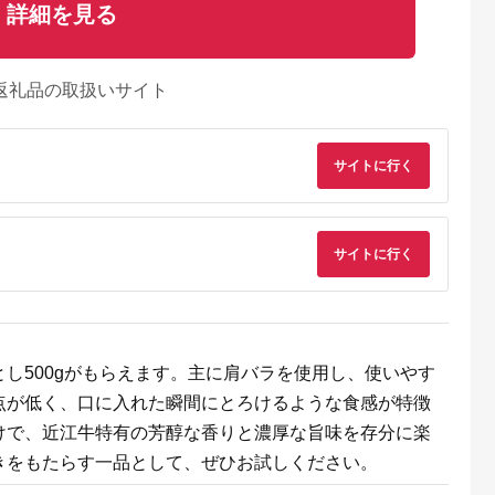
詳細を見る
返礼品の取扱いサイト
サイトに行く
NAのふるさと
出典：ふるさとチョイ
出典：ふるラボ
出典：ふるさとプレ
サイトに行く
納税
ス
ア
脇市
山形県 新庄市
北海道 滝川市
宮崎県 えびの市
食材 こだ
4等級以上 山形牛 切
「あか牛」 神内和牛
【訳あり】宮崎牛 切
ーセット６種
り落とし（ばら、う
の切り落とし(1キロ)
り落とし 牛肉 肩ロー
ぶじゅうた
で）700g にく 肉 お
滝川産玉ねぎを使用し
ス しゃぶしゃぶ すき
5.0
5.0
5.0
5.0
21
肉 牛肉 山形県 新庄市
た特製タレ付き
焼き用 400g 国産 冷
4,000
18,000
12,000
10,000
F3S-2105
凍 数量限定 特別なお
円
寄付金額:
円
寄付金額:
円
寄付金額:
円
し500gがもらえます。主に肩バラを使用し、使いやす
肉 宮崎県 九州 送料
料 日本一 祝！宮崎牛
点が低く、口に入れた瞬間にとろけるような食感が特徴
は、史上初和牛オリ
ピック４大会連続 内
けで、近江牛特有の芳醇な香りと濃厚な旨味を存分に楽
閣総理大臣賞受賞！
きをもたらす一品として、ぜひお試しください。