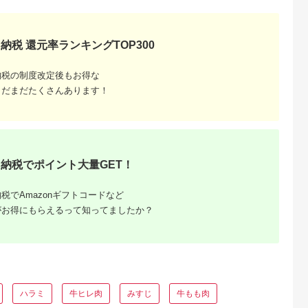
納税 還元率ランキングTOP300
納税の制度改定後もお得な
ふるさと
まだまだたくさんあります！
ング｜高
ャンル別
納税でポイント大量GET！
税でAmazonギフトコードなど
がお得にもらえるって知ってましたか？
ハラミ
牛ヒレ肉
みすじ
牛もも肉