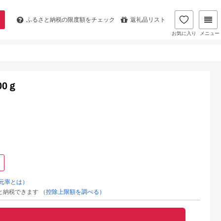
ふるさと納税の
限度額をチェック
返礼品リスト
お気に入り
メニュー
0ｇ
元率とは）
と納税できます
（控除上限額を調べる）