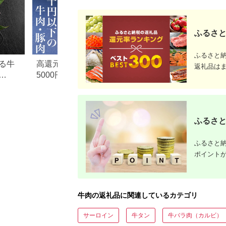
ふるさと
ふるさと
る牛
高還元率！ふるさと納税
【2026年版】楽天
返礼品は
5000円以下でおすすめ牛肉
納税 還元率ランキ
元率・
＆豚肉ランキング！
還元率返礼品をジ
に比較
ふるさと
ふるさと納
ポイント
牛肉の返礼品に関連しているカテゴリ
サーロイン
牛タン
牛バラ肉（カルビ）