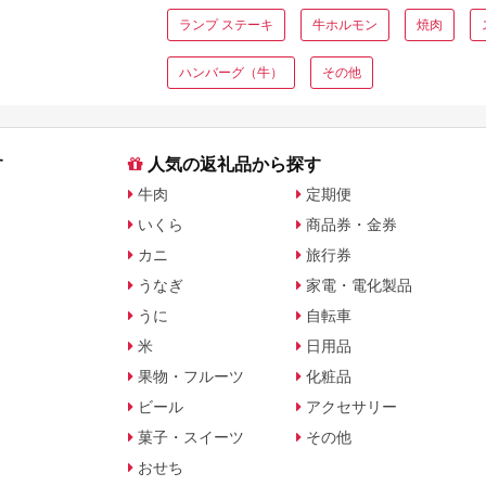
ランプ ステーキ
牛ホルモン
焼肉
ハンバーグ（牛）
その他
す
人気の返礼品から探す
牛肉
定期便
いくら
商品券・金券
カニ
旅行券
うなぎ
家電・電化製品
うに
自転車
米
日用品
果物・フルーツ
化粧品
ビール
アクセサリー
菓子・スイーツ
その他
おせち