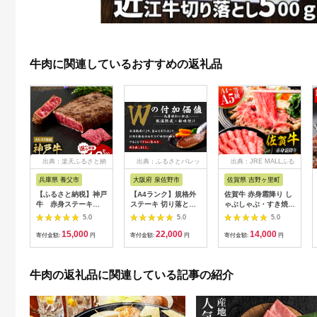
牛肉に関連しているおすすめの返礼品
出典：楽天ふるさと納
出典：ふるさとパレッ
出典：JRE MALLふる
税
ト
さと納税
兵庫県 養父市
大阪府 泉佐野市
佐賀県 吉野ヶ里町
【ふるさと納税】神戸
【A4ランク】規格外
佐賀牛 赤身霜降り し
牛 赤身ステーキ
ステーキ 切り落とし
ゃぶしゃぶ・すき焼き
(200g/300g/400g/55
800g【スピード発送
用 600g 吉野ヶ里町
5.0
5.0
5.0
0g/1200g)_ 神戸牛 神
黒毛和牛 リブロース
[FDB064]
15,000
22,000
14,000
戸ビーフ 黒毛和牛 ス
サーロイン 訳あり サ
寄付金額:
円
寄付金額:
円
寄付金額:
円
テーキ 赤身肉 牛肉 和
イズ不揃い すてーき
牛 ブランド牛 高級肉
氷温熟成×極味付け】
国産牛 ギフト 贈答用
mrz0460
牛肉の返礼品に関連している記事の紹介
プレゼント 焼肉 グル
メ 送料無料 【配送不
可地域：離島】
【G1440980】