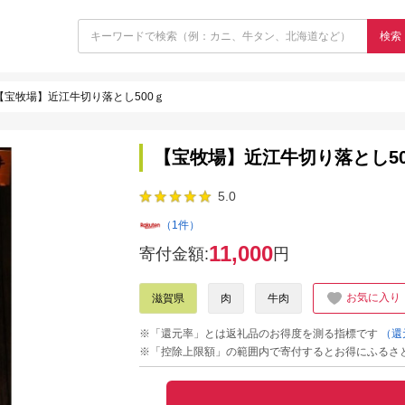
検索
【宝牧場】近江牛切り落とし500ｇ
【宝牧場】近江牛切り落とし50
5.0
（1件）
11,000
寄付金額:
円
お気に入り
滋賀県
肉
牛肉
※「還元率」とは返礼品のお得度を測る指標です
（還
※「控除上限額」の範囲内で寄付するとお得にふるさ