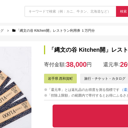
検索
ログ
「縄文の谷 Kitchen開」レストラン利用券 １万円分
「縄文の谷 Kitchen開」レ
38,000
26
寄付金額:
円
還元率:
岩手県 西和賀町
旅行・チケット・カタログ
※「還元率」とは返礼品のお得度を測る指標です
（還
※「控除上限額」の範囲内で寄付するとお得にふるさ