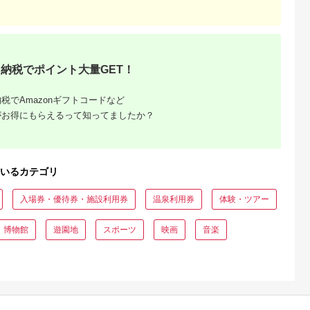
納税でポイント大量GET！
収いくら
税でAmazonギフトコードなど
る？おす
がお得にもらえるって知ってましたか？
いるカテゴリ
入場券・優待券・施設利用券
温泉利用券
体験・ツアー
・博物館
遊園地
スポーツ
映画
音楽