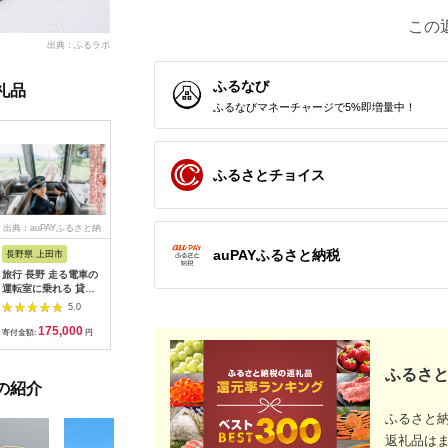
この
出典：ふるラボ
ふるなび
礼品
ふるなびマネーチャージで5%即増量中！
ふるさとチョイス
出典：auPAYふるさと納
出典：dショッピングふ
出典：auPAYふるさと納
出典：ふ
税
るさと納税
税
auPAYふるさと納税
長野県 上田市
岐阜県 可児市
静岡県 伊東市
神奈川県 
旅行 長野 走る電車の
富士カントリー可児ク
伊東園ホテル・伊東園
159-200
運転室に乗れる 貸切
ラブ利用券（150,000
ホテル別館・伊東園ホ
賓舘 お
列車でお仕事体験 体
円分）【0018-007】
テル松川館 ご宿泊券
F（50,0
5.0
5.0
5.0
験 チケット 電車 鉄道
1泊2日2食付き(1名様
神奈川県 
175,000
500,000
30,000
1
列車 サービス 子供 子
分:GAタイプ)
菜 手作り
寄付金額:
円
寄付金額:
円
寄付金額:
円
寄付金額:
ども こども 家族 長野
【1044937】
和風おかず
県
お土産 父
ふるさと
揚げ物 母
の紹介
お歳暮 食
おかず 有
だわり 大
ふるさと
返礼品は