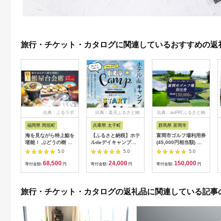
旅行・チケット・カタログに関連しているおすすめの返
出典：ふるラボ
出典：楽天ふるさと納
出典：auPAYふるさと納
税
税
福岡県 岡垣町
兵庫県 太子町
群馬県 富岡市
海を見ながら特上鮨を
【ふるさと納税】ホテ
富岡市ゴルフ場利用券
堪能！ ぶどうの樹 鮨
ルdeデイキャンプ体
(45,000円相当額) ゴ
屋台ペア お食事券 海
験チケット
ルフ チケット 平日 土
5.0
5.0
5.0
鮮 海 屋台 食事 ペア
【1364991】
日 祝日 プレー券 関東
68,500
24,000
150,000
福岡県 岡垣町
群馬県 首都圏 F20E-
寄付金額:
円
寄付金額:
円
寄付金額:
円
382
旅行・チケット・カタログの返礼品に関連している記事