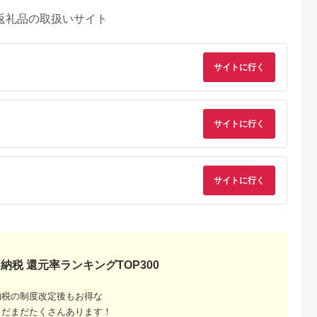
返礼品の取扱いサイト
サイトに行く
サイトに行く
るさとプレミ
出典：JALふるさと納税
出典：ふるラボ
出典：auPAYふるさと
アム
サイトに行く
大磯町
沖縄県 石垣市
北海道 富良野市
長野県 塩尻市
9-06 大磯迎
石垣島の自然を満喫！
北海道富良野市 日本
信州健康ランド ギフ
食事券
石垣島1日アクティビ
旅行 地域限定旅行ク
ト券（1000円券×9
00円分）【
ティ (利用券 1名様分)
ーポン90,000円分
枚） | 信州健康ラン
5.0
5.0
5.0
5.0
大磯町 お惣
NS-2
サウナ 大浴場 ボディ
69,000
50,000
300,000
34,000
 大磯名産品
ケア リラクゼーショ
円
寄付金額:
円
寄付金額:
円
寄付金額:
円
 おつまみ
ン 施設 宿泊 家族連
の日 贈答品
長野県 塩尻市
納税 還元率ランキングTOP300
の日 ギフト
品 敬老の日
名地元店 こ
磯グルメ 】
納税の制度改定後もお得な
まだまだたくさんあります！