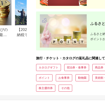
ふるさと
なびの
【2026年最新版】ふるさと
ふるさと納税、年
ふるさと納
最大
納税でディズニー返礼品は
で30万円寄付でき
ポイント
もらえる？ホテル・チケッ
すめ返礼品も紹介
ト・公式グッズを徹底解説
旅行・チケット・カタログの返礼品に関連して
カタログギフト
宿泊券・食事券
商品券
ポイント
お食事券
動物園
美術館
株主優待券
その他