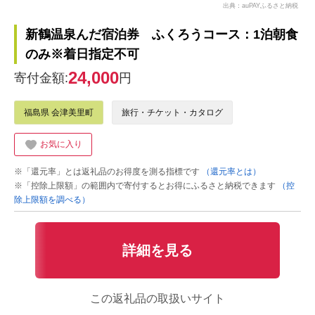
出典：auPAYふるさと納税
新鶴温泉んだ宿泊券 ふくろうコース：1泊朝食
のみ※着日指定不可
24,000
寄付金額:
円
福島県 会津美里町
旅行・チケット・カタログ
お気に入り
※「還元率」とは返礼品のお得度を測る指標です
（還元率とは）
※「控除上限額」の範囲内で寄付するとお得にふるさと納税できます
（控
除上限額を調べる）
詳細を見る
この返礼品の取扱いサイト