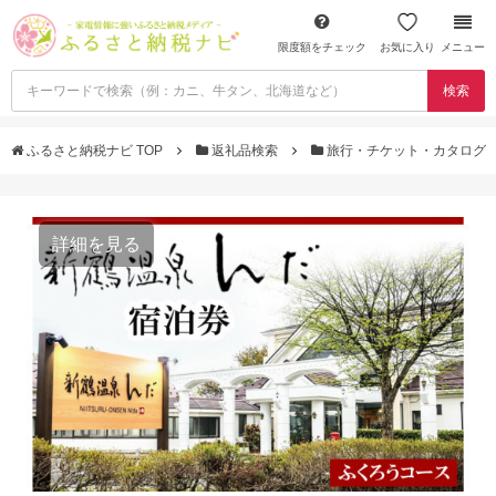
限度額をチェック
お気に入り
メニュー
検索
ふるさと納税ナビ TOP
返礼品検索
旅行・チケット・カタログ
詳細を見る