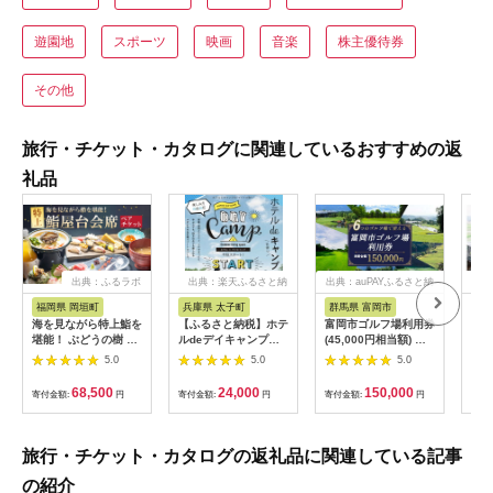
遊園地
スポーツ
映画
音楽
株主優待券
その他
旅行・チケット・カタログに関連しているおすすめの返
礼品
出典：ふるラボ
出典：楽天ふるさと納
出典：auPAYふるさと納
出典
税
税
福岡県 岡垣町
兵庫県 太子町
群馬県 富岡市
長
海を見ながら特上鮨を
【ふるさと納税】ホテ
富岡市ゴルフ場利用券
旅行
堪能！ ぶどうの樹 鮨
ルdeデイキャンプ体
(45,000円相当額) ゴ
運転
屋台ペア お食事券 海
験チケット
ルフ チケット 平日 土
列車
5.0
5.0
5.0
鮮 海 屋台 食事 ペア
【1364991】
日 祝日 プレー券 関東
験 
福岡県 岡垣町
群馬県 首都圏 F20E-
列車
68,500
24,000
150,000
寄付金額:
円
寄付金額:
円
寄付金額:
円
寄付
382
ども
県
旅行・チケット・カタログの返礼品に関連している記事
の紹介