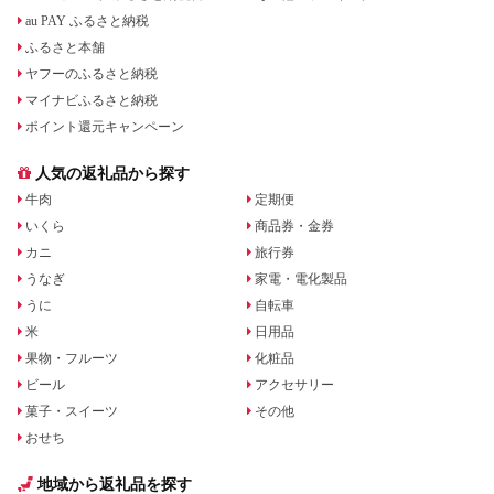
au PAY ふるさと納税
ふるさと本舗
ヤフーのふるさと納税
マイナビふるさと納税
ポイント還元キャンペーン
人気の返礼品から探す
牛肉
定期便
いくら
商品券・金券
カニ
旅行券
うなぎ
家電・電化製品
うに
自転車
米
日用品
果物・フルーツ
化粧品
ビール
アクセサリー
菓子・スイーツ
その他
おせち
地域から返礼品を探す