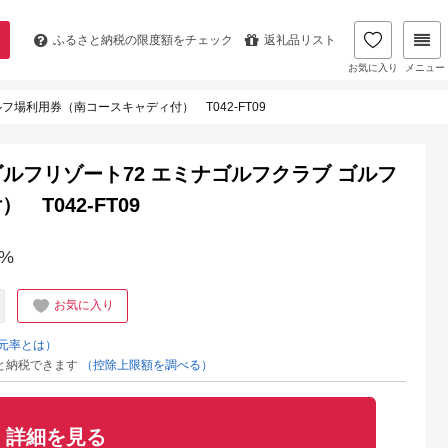
ふるさと納税の
限度額をチェック
返礼品リスト
お気に入り
メニュー
フ場利用券（南コースキャディ付） T042-FT09
ゴルフリゾート72 エミナゴルフクラブ ゴルフ
T042-FT09
%
お気に入り
元率とは）
と納税できます
（控除上限額を調べる）
詳細を見る