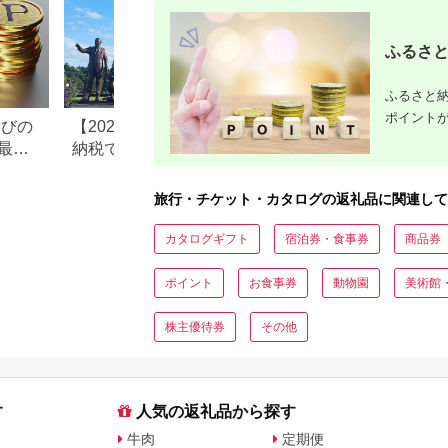
ふるさと
ふるさと納
ポイント
なびの
【2026年最新版】ふるさと
ふるさと納税、年
最大
納税でディズニー返礼品は
で30万円寄付でき
もらえる？ホテル・チケッ
すめ返礼品も紹介
ト・公式グッズを徹底解説
旅行・チケット・カタログの返礼品に関連して
カタログギフト
宿泊券・食事券
商品券
ポイント
お食事券
動物園
美術館
株主優待券
その他
す
人気の返礼品から探す
牛肉
定期便