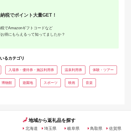
納税でポイント大量GET！
税でAmazonギフトコードなど
がお得にもらえるって知ってましたか？
収いくら
る？おす
いるカテゴリ
入場券・優待券・施設利用券
温泉利用券
体験・ツアー
・博物館
遊園地
スポーツ
映画
音楽
地域から返礼品を探す
北海道
埼玉県
岐阜県
鳥取県
佐賀県