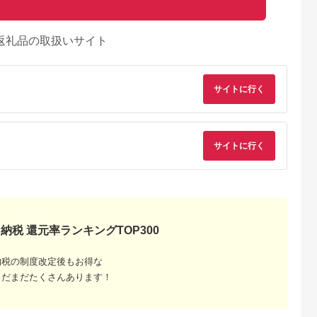
返礼品の取扱いサイト
サイトに行く
サイトに行く
典：ふるなび
出典：楽天ふるさと納
出典：auPAYふるさと納
出典：auPAYふるさと
税
税
見町
東京都千代田区
兵庫県 川西市
鹿児島県 屋久島町
茨城県産コシヒ
【ふるさと納税】ホテ
No.422 入浴回数券1
屋久島プライベート
ライスセット
ルニューオータニ(東
冊（6枚つづり） ／
カスタマイズツアー
８袋）【5年保
京)ビューアンドダイ
SPAキセラ川西 温泉
5.0
5.0
5.0
5.0
食】【備蓄
ニング ザスカイ 平日
スパ サウナ リラック
納税 還元率ランキングTOP300
2,000
65,000
19,000
173,000
急時 備え 米
ディナービュッフェ 1
ス 癒し 兵庫県
円
寄付金額:
円
寄付金額:
円
寄付金額:
円
 食料 長期保
ドリンク付券_ ホテル
ー キャンプ
ビュッフェ 食事券 グ
納税の制度改定後もお得な
】
ルメ 高級 人気 おすす
め【1641917】
まだまだたくさんあります！