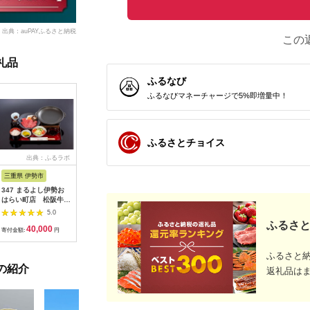
出典：auPAYふるさと納税
この
礼品
ふるなび
ふるなびマネーチャージで5%即増量中！
ふるさとチョイス
出典：ふるラボ
出典：楽天ふるさと納
出典：auPAYふるさと納
出
税
税
三重県 伊勢市
広島県 安芸高田市
神奈川県 平塚市
茨城県 阿
347 まるよし伊勢お
【ふるさと納税】ゴル
ひらつか☆スターライ
20-05 
はらい町店 松阪牛焼
フ 八千代カントリー
トマーレ （ふるさと
カリ備食
肉御膳(150g) ペアお
クラブ 利用券 10,000
納税返礼ポイント）
(100g×
5.0
5.0
5.0
食事券
円分（1,000円×10
15000pt付与 商品券
存・非常
ふるさと
40,000
36,500
50,000
1
枚） 広島 安芸高田市
ポイント 関東 日帰り
備蓄用 緊
寄付金額:
円
寄付金額:
円
寄付金額:
円
寄付金額:
ドライブ レジャー 観
食品 食糧
光 イベント お出かけ
存 レジャ
ふるさと
七夕まつり スマホ に
登山 便利
の紹介
ポイント付与 湘南 神
返礼品は
奈川県 平塚市