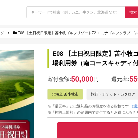
検索
ログ
E08 【土日祝日限定】苫小牧ゴルフリゾート72 エミナゴルフクラブ ゴル
E08 【土日祝日限定】苫小牧
場利用券（南コースキャディ付） 
50,000
55
寄付金額:
円
還元率:
北海道 苫小牧市
旅行・チケット・カタログ
※「還元率」とは返礼品のお得度を測る指標です
（還
※「控除上限額」の範囲内で寄付するとお得にふるさ