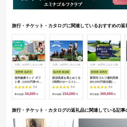
旅行・チケット・カタログに関連しているおすすめの返
出典：auPAYふるさと納
出典：auPAYふるさと納
出典：auPAYふるさと納
税
税
税
長野県 塩尻市
栃木県 那須町
群馬県 富岡市
信州健康ランド ギフ
那須高原を馬とめぐる
富岡市ゴルフ場利用券
ト券（1000円券×9
2時間のホーストレッ
(90,000円相当額) ゴ
枚） | 信州健康ランド
キング 外乗ペア利用
ルフ チケット 平日 土
5.0
5.0
5.0
サウナ 大浴場 ボディ
券【平日限定】チケッ
日 祝日 プレー券 関東
34,000
154,000
300,000
ケア リラクゼーショ
ト 利用券 ペア 体験
群馬県 首都圏 F20E-
寄付金額:
円
寄付金額:
円
寄付金額:
円
ン 施設 宿泊 家族連れ
乗馬 初心者歓迎〔P-
350
長野県 塩尻市
100〕
旅行・チケット・カタログの返礼品に関連している記事