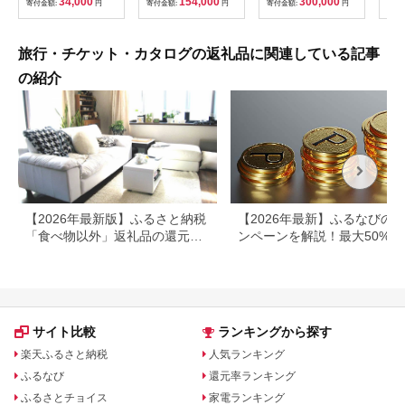
34,000
154,000
300,000
寄付金額:
円
寄付金額:
円
寄付金額:
円
寄付
ン 施設 宿泊 家族連れ
乗馬 初心者歓迎〔P-
350
長野県 塩尻市
100〕
旅行・チケット・カタログの返礼品に関連している記事
の紹介
【2026年最新版】ふるさと納税
【2026年最新】ふるなびの
「食べ物以外」返礼品の還元率
ンペーンを解説！最大50%還
ランキング！
も
サイト比較
ランキングから探す
楽天ふるさと納税
人気ランキング
ふるなび
還元率ランキング
ふるさとチョイス
家電ランキング