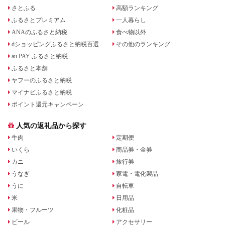
さとふる
高額ランキング
ふるさとプレミアム
一人暮らし
ANAのふるさと納税
食べ物以外
dショッピングふるさと納税百選
その他のランキング
au PAY ふるさと納税
ふるさと本舗
ヤフーのふるさと納税
マイナビふるさと納税
ポイント還元キャンペーン
人気の返礼品から探す
牛肉
定期便
いくら
商品券・金券
カニ
旅行券
うなぎ
家電・電化製品
うに
自転車
米
日用品
果物・フルーツ
化粧品
ビール
アクセサリー