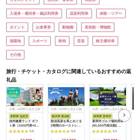
入場券・優待券・施設利用券
温泉利用券
体験・ツアー
ポイント
お食事券
動物園
美術館・博物館
遊園地
スポーツ
映画
音楽
株主優待券
その他
旅行・チケット・カタログに関連しているおすすめの返
礼品
出典：auPAYふるさと納
出典：auPAYふるさと納
出典：auPAYふるさと納
税
税
税
長野県 塩尻市
栃木県 那須町
群馬県 富岡市
三
信州健康ランド ギフ
那須高原を馬とめぐる
富岡市ゴルフ場利用券
34
ト券（1000円券×9
2時間のホーストレッ
(90,000円相当額) ゴ
はら
枚） | 信州健康ランド
キング 外乗ペア利用
ルフ チケット 平日 土
肉御
5.0
5.0
5.0
サウナ 大浴場 ボディ
券【平日限定】チケッ
日 祝日 プレー券 関東
食事
ケア リラクゼーショ
ト 利用券 ペア 体験
群馬県 首都圏 F20E-