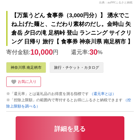
出典：auPAYふるさと納税
【万葉うどん 食事券（3,000円分）】 湧水でこ
ね上げた麺と、こだわり素材のだし。金時山 矢
倉岳 夕日の滝 足柄峠 登山 ランニング サイクリ
ング 日帰り 旅行【 食事券 神奈川県 南足柄市 】
10,000
30
寄付金額:
円
還元率:
%
神奈川県 南足柄市
旅行・チケット・カタログ
お気に入り
※「還元率」とは返礼品のお得度を測る指標です
（還元率とは）
※「控除上限額」の範囲内で寄付するとお得にふるさと納税できます
（控
除上限額を調べる）
詳細を見る