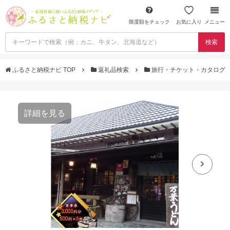
限度額をチェック
お気に入り
メニュー
検索
ふるさと納税ナビ TOP
返礼品検索
旅行・チケット・カタログ
詳細を見る