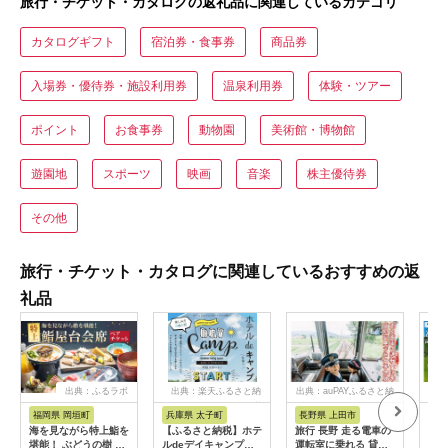
旅行・チケット・カタログの返礼品に関連しているカテゴリ
カタログギフト
宿泊券・食事券
商品券
入場券・優待券・施設利用券
温泉利用券
体験・ツアー
ポイント
お食事券
動物園
美術館・博物館
遊園地
スポーツ
映画
音楽
株主優待券
その他
旅行・チケット・カタログに関連しているおすすめの返
礼品
出典：ふるラボ
出典：楽天ふるさと納
出典：auPAYふるさと納
出
税
税
福岡県 岡垣町
兵庫県 太子町
長野県 上田市
岐
海を見ながら特上鮨を
【ふるさと納税】ホテ
旅行 長野 走る電車の
富士
堪能！ ぶどうの樹 鮨
ルdeデイキャンプ体
運転室に乗れる 貸切
ラブ