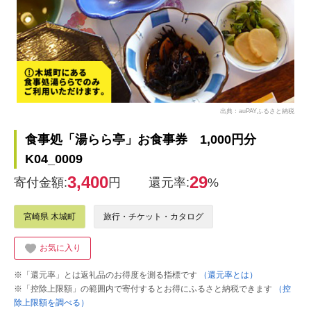
出典：auPAYふるさと納税
食事処「湯らら亭」お食事券 1,000円分
K04_0009
3,400
29
寄付金額:
円
還元率:
%
宮崎県 木城町
旅行・チケット・カタログ
お気に入り
※「還元率」とは返礼品のお得度を測る指標です
（還元率とは）
※「控除上限額」の範囲内で寄付するとお得にふるさと納税できます
（控
除上限額を調べる）