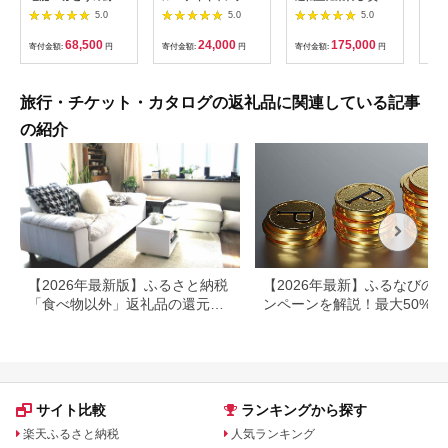
屋台ペア お食事券 海
験チケット
列車でお仕事体験 体
円分
5.0
5.0
5.0
鮮 海 屋台 食事 ペア
【1364991】
験 チケット 電車 鉄道
福岡県 岡垣町
列車 サービス 子供 子
68,500
24,000
175,000
寄付金額:
円
寄付金額:
円
寄付金額:
円
寄付
ども こども 家族 長野
県
旅行・チケット・カタログの返礼品に関連している記事
の紹介
【2026年最新版】ふるさと納税
【2026年最新】ふるなびの
「食べ物以外」返礼品の還元率
ンペーンを解説！最大50%還
ランキング！
も
サイト比較
ランキングから探す
楽天ふるさと納税
人気ランキング