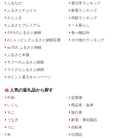
ふるなび
還元率ランキング
ふるさとチョイス
家電ランキング
さとふる
高額ランキング
ふるさとプレミアム
一人暮らし
ANAのふるさと納税
食べ物以外
dショッピングふるさと納税百選
その他のランキング
au PAY ふるさと納税
ふるさと本舗
ヤフーのふるさと納税
マイナビふるさと納税
ポイント還元キャンペーン
人気の返礼品から探す
牛肉
定期便
いくら
商品券・金券
カニ
旅行券
うなぎ
家電・電化製品
うに
自転車
米
日用品