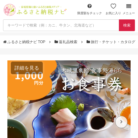
限度額をチェック
お気に入り
メニュー
検索
ふるさと納税ナビ TOP
返礼品検索
旅行・チケット・カタログ
詳細を見る