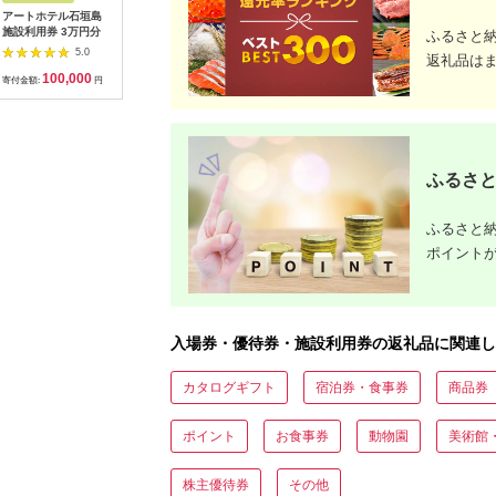
アートホテル石垣島
【恩納村】JTBふるさ
ソレイユの丘 回数券
鯖江産 
施設利用券 3万円分
と旅行クーポン
400円分×22枚【株式
換券：シ
ふるさと
（3,000円分）有効期
会社日比谷花壇】
円相当）
5.0
5.0
5.0
返礼品は
間3年（Eメール発
[AKBO002]
100,000
10,000
31,000
1
行）｜予約 宿泊 観光
寄付金額:
円
寄付金額:
円
寄付金額:
円
寄付金額:
体験 温泉 ホテル 旅館
チケット 子供 子連れ
カップル 家族 店頭 オ
ンライン ネット 電話
沖縄 沖縄
ふるさと
ふるさと納
ポイント
入場券・優待券・施設利用券の返礼品に関連し
カタログギフト
宿泊券・食事券
商品券
ポイント
お食事券
動物園
美術館
株主優待券
その他