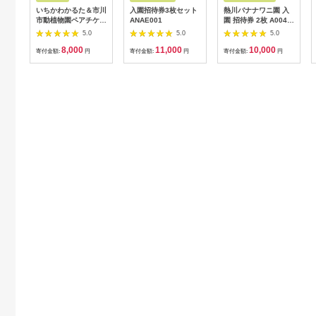
いちかわかるた＆市川
入園招待券3枚セット
熱川バナナワニ園 入
市動植物園ペアチケッ
ANAE001
園 招待券 2枚 A004
ト 【12203-0196】
／ 熱帯 動植物園 チケ
5.0
5.0
5.0
ット 静岡県 東伊豆町
8,000
11,000
10,000
寄付金額:
円
寄付金額:
円
寄付金額:
円