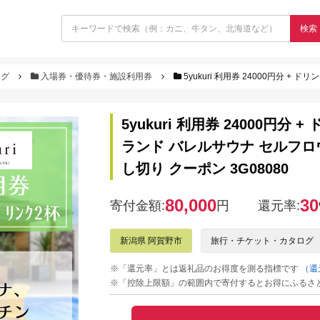
検索
ログ
入場券・優待券・施設利用券
5yukuri 利用券 24000円分 + ドリンク2杯サービス
5yukuri 利用券 24000円
ランド バレルサウナ セルフロ
し切り クーポン 3G08080
80,000
30
寄付金額:
円
還元率:
新潟県 阿賀野市
旅行・チケット・カタログ
※「還元率」とは返礼品のお得度を測る指標です
（還
※「控除上限額」の範囲内で寄付するとお得にふるさ