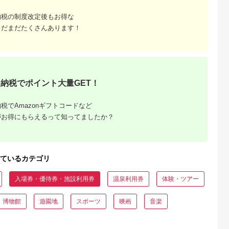
高級めがね引
【恩納村】JTBふるさ
【ふるさと納税】渋川
月岡温泉 入浴券 日帰
ルバー（3万
と旅行券（90,000円
市ふるさと感謝券
り 旅館 ゴルフ 3,000
納税の制度改定後もお得な
分）有効期間5年 | 予
147,000円分（1000
円分 ( 1,000円 × 3枚 
5.0
5.0
5.0
5.0
まだまだたくさんあります！
約 宿泊 観光 体験 温
円×147枚） 伊香保温
宿泊券 旅行券 感謝券
00,000
300,000
500,000
10,000
泉 ホテル 旅館 チケッ
泉 うどん 宿泊 旅行
チケット 美人の湯 温
円
寄付金額:
円
寄付金額:
円
寄付金額:
円
ト 子供 子連れ カップ
観光 ホテル 旅館 トラ
泉 露天風呂 新潟 温
ル 家族 店頭 電話 沖
ベル 飲食 お土産
宿 旅行 宿泊 旅行チ
縄 沖縄
F4H-0563
ット 宿泊チケット ゴ
ルフ場 体験 リゾート
トラベルチケット 観
る 遊ぶ 料理 食事 食
納税でポイント大量GET！
べる 泊まる 金券 ホ
ル 老舗 観光 観光地
利用券 国内 新潟県 
税でAmazonギフトコードなど
陸 新発田 A01
がお得にもらえるって知ってましたか？
ているカテゴリ
入場券・優待券・施設利用券
温泉利用券
体験・ツアー
・博物館
遊園地
スポーツ
映画
音楽