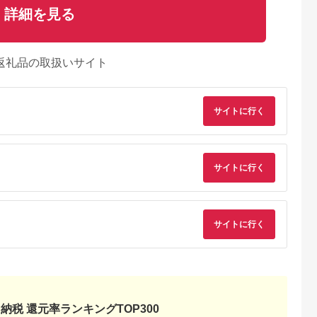
詳細を見る
返礼品の取扱いサイト
サイトに行く
サイトに行く
サイトに行く
るさとチョイ
出典：ふるなび
出典：楽天ふるさと納
出典：JRE MALLふ
ス
税
さと納
納税 還元率ランキングTOP300
江市
沖縄県 恩納村
群馬県 渋川市
新潟県 新発田市