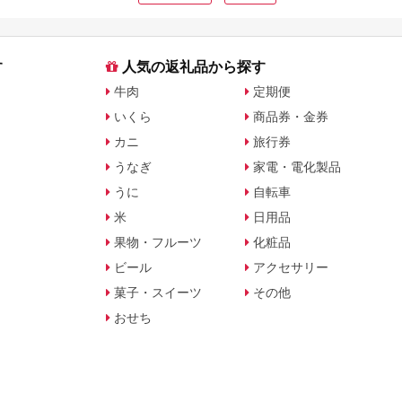
す
人気の返礼品から探す
牛肉
定期便
いくら
商品券・金券
カニ
旅行券
うなぎ
家電・電化製品
うに
自転車
米
日用品
果物・フルーツ
化粧品
ビール
アクセサリー
菓子・スイーツ
その他
おせち