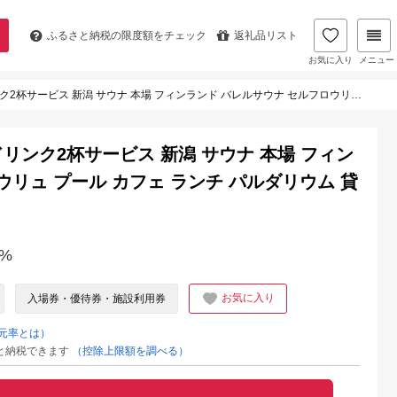
ふるさと納税の
限度額をチェック
返礼品リスト
お気に入り
メニュー
 新潟 サウナ 本場 フィンランド バレルサウナ セルフロウリュ プール カフェ ランチ パルダリウム 貸し切り クーポン 3G08080
分 + ドリンク2杯サービス 新潟 サウナ 本場 フィン
ウリュ プール カフェ ランチ パルダリウム 貸
%
お気に入り
入場券・優待券・施設利用券
元率とは）
と納税できます
（控除上限額を調べる）