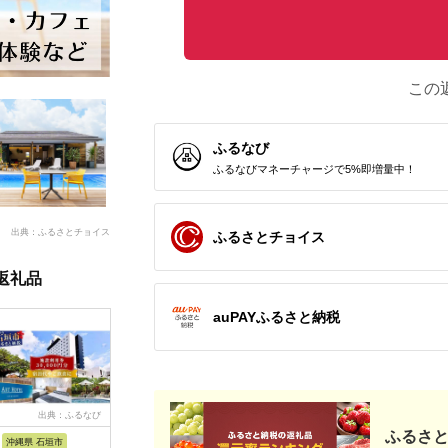
この
ふるなび
ふるなびマネーチャージで5%即増量中！
出典：ふるさとチョイス
ふるさとチョイス
返礼品
auPAYふるさと納税
出典：ふるなび
出典：ふるなび
出典：ふるなび
出典：ふ
ふるさと
沖縄県 石垣市
沖縄県 恩納村
神奈川県 横須賀市
福井県 鯖