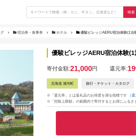
検索
ログ
宿泊券・食事券
ホテル
優駿ビレッジAERU宿泊体験(1泊朝食
優駿ビレッジAERU宿泊体験(1泊
21,000
19
寄付金額:
円
還元率:
北海道 浦河町
旅行・チケット・カタログ
※「還元率」とは返礼品のお得度を測る指標です
（還
※「控除上限額」の範囲内で寄付するとお得にふるさ