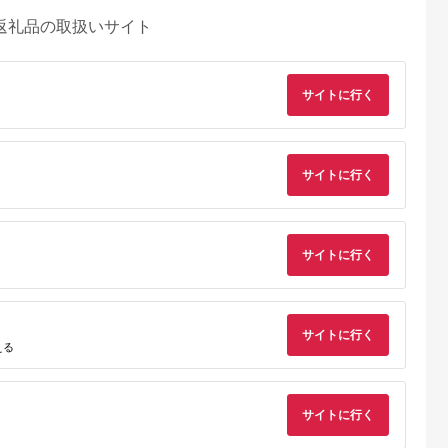
返礼品の取扱いサイト
サイトに行く
サイトに行く
サイトに行く
サイトに行く
るさとチョイ
出典：ふるさとチョイ
出典：ふるさとチョイ
出典：ふるさとチョ
える
ス
ス
ス
戸市
千葉県 木更津市
山梨県 北杜市
千葉県 浦安市
ぶつ王国入場
KA001 龍宮城スパホ
清里高原 清泉寮 ホテ
ホテルオークラ東京
戸ポートピア
テル三日月「龍宮亭」
ル＆コテージ 宿泊補
イ ギフト券30,000
サイトに行く
宿泊プラン
基準室 大人２名 宿
助券 (30,000円分)
円分
5.0
5.0
5.0
5.0
）1泊朝食付
泊券 （平日限定） ふ
【選べる ホテルorコ
00,000
133,000
100,000
100,000
るさと納税 宿泊券 宿
テージ】 宿泊 チケッ
円
寄付金額:
円
寄付金額:
円
寄付金額:
円