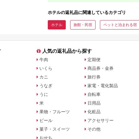
ホテルの返礼品に関連しているカテゴリ
ホテル
旅館・民宿
ペットと泊まれる宿
す
人気の返礼品から探す
牛肉
定期便
いくら
商品券・金券
カニ
旅行券
うなぎ
家電・電化製品
うに
自転車
米
日用品
果物・フルーツ
化粧品
ビール
アクセサリー
菓子・スイーツ
その他
おせち