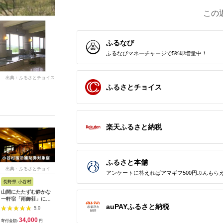
この
ふるなび
ふるなびマネーチャージで5%即増量中！
出典：ふるさとチョイス
ふるさとチョイス
楽天ふるさと納税
ふるさと本舗
出典：ふるさとチョイ
出典：ふるさとチョイ
出典：ふるさとチョイ
出典：ふ
アンケートに答えればアマギフ500円ぶんもら
ス
ス
ス
長野県 小谷村
大阪府 泉佐野市
熊本県 熊本市
兵庫県 神
山間にたたずむ静かな
ホテル日航関西空港
【レフ熊本 by ベッセ
神戸どう
一軒宿「雨飾荘」に泊
利用券（3,000円分）
ルホテルズ】ご宿泊券
券付「神
auPAYふるさと納税
まる！小谷村宿泊券
【旅行 宿泊 出張 前泊
モデレートルーム 2名
ホテル」
5.0
5.0
5.0
10,000円分
後泊 ファミリー 空港
様 朝食付 チケット ご
（2名1室
34,000
10,000
65,000
1
ターミナルビル 徒歩
利用券 ペア宿泊券
寄付金額:
円
寄付金額:
円
寄付金額:
円
寄付金額: