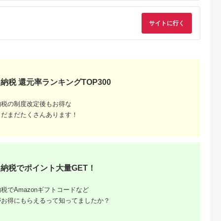
泊 旅行券 旅行 ホテル
ト プライベート空間
プール 温泉 オーシャ
地産地消 レストラン
ンビュー 1泊2日 バイ
ショップ ミュージア
サイトに行く
キング 飲み放題 割引
ム 八ヶ岳 観光
クーポン 千葉県 木更
津市 送料無料
納税 還元率ランキングTOP300
納税の制度改定後もお得な
まだまだたくさんあります！
るさと納
納税でポイント大量GET！
税でAmazonギフトコードなど
がお得にもらえるって知ってましたか？