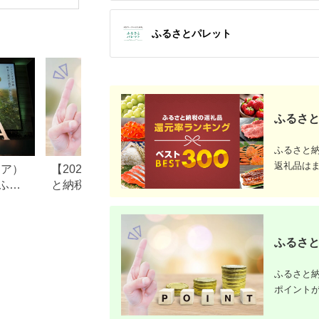
直結】
ふるさとパレット
ふるさと
ふるさと
返礼品は
リア）
【2025年10月以降】ふるさ
長野県小谷村のふ
ふる
と納税でポイントは貯ま
税のご紹介
る？ポータル還元廃止後
の“今できる”獲得方法を解説
ふるさと
ふるさと納
ポイント