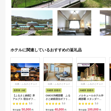
ホテルに関連しているおすすめの返礼品
出典：ふるさとチョイ
出典：ふるさとチョイ
出典：ふるさとチョイ
ス
ス
ス
長野県 大町
沖縄県 那覇市
沖縄県 那覇市
【ふるさと納税】界
OMO5沖縄那覇 ふる
メルキュールホテル沖
アルプス 宿泊ギフト
さと納税宿泊ギフト券
縄那覇 スタンダード
券（15,000円分）
(12,000円)
ルーム（1泊朝食付き
5.0
5.0
5.0
【星野リゾート】
ペア宿泊券） ★特典
50,000
40,000
100,000
スパークリングワイン
寄付金額:
円
寄付金額:
円
寄付金額:
円